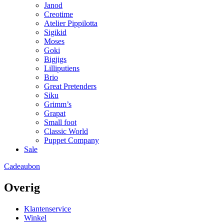
Janod
Creotime
Atelier Pippilotta
Sigikid
Moses
Goki
Bigjigs
Lilliputiens
Brio
Great Pretenders
Siku
Grimm’s
Grapat
Small foot
Classic World
Puppet Company
Sale
Cadeaubon
Overig
Klantenservice
Winkel