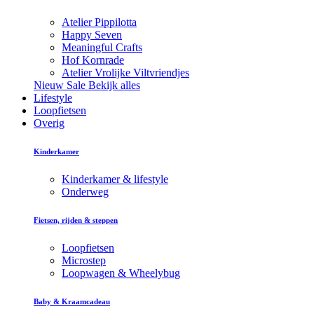
Atelier Pippilotta
Happy Seven
Meaningful Crafts
Hof Kornrade
Atelier Vrolijke Viltvriendjes
Nieuw
Sale
Bekijk alles
Lifestyle
Loopfietsen
Overig
Kinderkamer
Kinderkamer & lifestyle
Onderweg
Fietsen, rijden & steppen
Loopfietsen
Microstep
Loopwagen & Wheelybug
Baby & Kraamcadeau