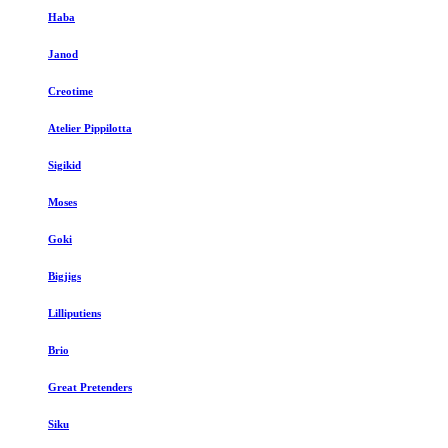
Haba
Janod
Creotime
Atelier Pippilotta
Sigikid
Moses
Goki
Bigjigs
Lilliputiens
Brio
Great Pretenders
Siku