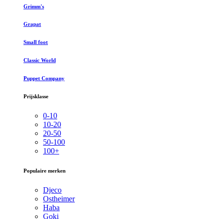
Grimm's
Grapat
Small foot
Classic World
Puppet Company
Prijsklasse
0-10
10-20
20-50
50-100
100+
Populaire merken
Djeco
Ostheimer
Haba
Goki