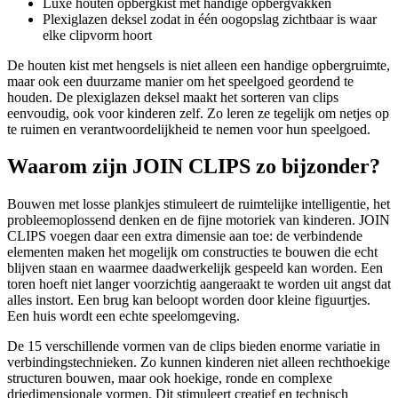
Luxe houten opbergkist met handige opbergvakken
Plexiglazen deksel zodat in één oogopslag zichtbaar is waar
elke clipvorm hoort
De houten kist met hengsels is niet alleen een handige opbergruimte,
maar ook een duurzame manier om het speelgoed geordend te
houden. De plexiglazen deksel maakt het sorteren van clips
eenvoudig, ook voor kinderen zelf. Zo leren ze tegelijk om netjes op
te ruimen en verantwoordelijkheid te nemen voor hun speelgoed.
Waarom zijn JOIN CLIPS zo bijzonder?
Bouwen met losse plankjes stimuleert de ruimtelijke intelligentie, het
probleemoplossend denken en de fijne motoriek van kinderen. JOIN
CLIPS voegen daar een extra dimensie aan toe: de verbindende
elementen maken het mogelijk om constructies te bouwen die echt
blijven staan en waarmee daadwerkelijk gespeeld kan worden. Een
toren hoeft niet langer voorzichtig aangeraakt te worden uit angst dat
alles instort. Een brug kan beloopt worden door kleine figuurtjes.
Een huis wordt een echte speelomgeving.
De 15 verschillende vormen van de clips bieden enorme variatie in
verbindingstechnieken. Zo kunnen kinderen niet alleen rechthoekige
structuren bouwen, maar ook hoekige, ronde en complexe
driedimensionale vormen. Dit stimuleert creatief en technisch