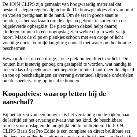
De JOIN CLIPS zijn gemaakt van hoogwaardig materiaal dat
bestand is tegen regelmatig gebruik. De bouwplankjes zijn van hout
en voelen prettig aan in de hand. Om de set in goede staat te
houden, is het raadzaam om de clips na gebruik te sorteren in de
bijgeleverde opbergkist. De plexiglazen deksel helpt daarbij:
kinderen kunnen in één oogopslag zien welke clip in welk vakje
hoort. Maak de clips en plankjes schoon met een droge of licht
vochtige doek. Vermijd langdurig contact met water om het hout te
beschermen.
Bewaar de set op een droge, koele plek buiten direct zonlicht. De
houten kist is stevig genoeg om gestapeld te worden, wat handig is
in een klas of speelkamer met beperkte ruimte. Controleer de clips af
en toe op beschadigingen en vervang eventueel slijtende onderdelen
om de speelervaring optimaal te houden.
Koopadvies: waarop letten bij de
aanschaf?
Bij het kiezen van een bouwset is het verstandig om te kijken naar
de leeftijd en het ervaringsniveau van het kind, de beschikbare
ruimte voor opslag en de mogelijkheid tot uitbreiden. De JOIN
CLIPS Basis Set Pro Editie is een complete en direct bruikbare set
die geen aanvullende aankopen vereist om direct mee aan de slag te