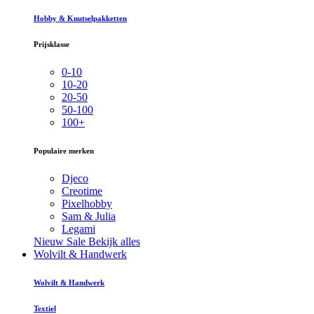
Hobby & Knutselpakketten
Prijsklasse
0-10
10-20
20-50
50-100
100+
Populaire merken
Djeco
Creotime
Pixelhobby
Sam & Julia
Legami
Nieuw
Sale
Bekijk alles
Wolvilt & Handwerk
Wolvilt & Handwerk
Textiel