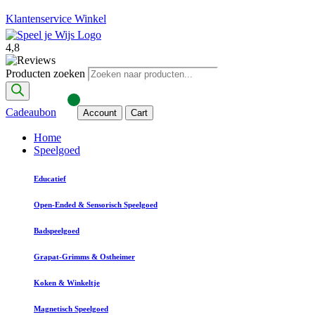
Klantenservice
Winkel
4,8
Producten zoeken
Cadeaubon
Account
Cart
Home
Speelgoed
Educatief
Open-Ended & Sensorisch Speelgoed
Badspeelgoed
Grapat-Grimms & Ostheimer
Koken & Winkeltje
Magnetisch Speelgoed