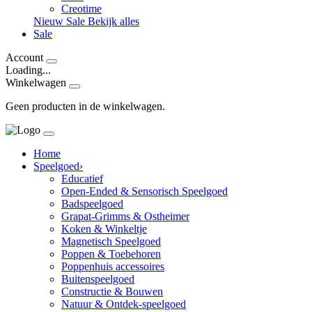
Creotime
Nieuw
Sale
Bekijk alles
Sale
Account
Loading...
Winkelwagen
Geen producten in de winkelwagen.
Home
Speelgoed
›
Educatief
Open-Ended & Sensorisch Speelgoed
Badspeelgoed
Grapat-Grimms & Ostheimer
Koken & Winkeltje
Magnetisch Speelgoed
Poppen & Toebehoren
Poppenhuis accessoires
Buitenspeelgoed
Constructie & Bouwen
Natuur & Ontdek-speelgoed