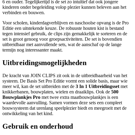
6 en ouder. Tegelijkertijd is de set zo intuïtief dat ook jongere
kinderen onder begeleiding volop plezier kunnen beleven aan het
verbinden en bouwen.
Voor scholen, kinderdagverblijven en naschoolse opvang is de Pro
Editie een uitstekende keuze. De robuuste houten kist is bestand
tegen intensief gebruik, de clips zijn gemakkelijk te sorteren en de
set is groot genoeg voor groepsactiviteiten. De set is bovendien
uitbreidbaar met aanvullende sets, wat de aanschaf op de lange
termijn nog interessanter maakt.
Uitbreidingsmogelijkheden
De kracht van JOIN CLIPS zit ook in de uitbreidbaarheid van het
systeem. De Basis Set Pro Editie vormt een solide basis, maar wie
meer wil, kan de set uitbreiden met de
3 In 1 Uitbreidingsset
met
knikkerbanen, bouwplaten, wielen en draaiklips. Ook de
500
Bouwplankjes Pro
met twee extra maatbouwplankjes is een
waardevolle aanvulling. Samen vormen deze sets een compleet
bouwsysteem dat urenlang speelplezier biedt en meegroeit met de
ontwikkeling van het kind.
Gebruik en onderhoud