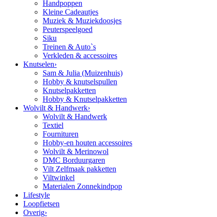
Handpoppen
Kleine Cadeautjes
Muziek & Muziekdoosjes
Peuterspeelgoed
Siku
Treinen & Auto`s
Verkleden & accessoires
Knutselen
›
Sam & Julia (Muizenhuis)
Hobby & knutselspullen
Knutselpakketten
Hobby & Knutselpakketten
Wolvilt & Handwerk
›
Wolvilt & Handwerk
Textiel
Fournituren
Hobby-en houten accessoires
Wolvilt & Merinowol
DMC Borduurgaren
Vilt Zelfmaak pakketten
Viltwinkel
Materialen Zonnekindpop
Lifestyle
Loopfietsen
Overig
›