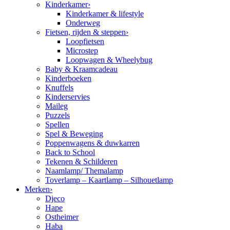
Kinderkamer
›
Kinderkamer & lifestyle
Onderweg
Fietsen, rijden & steppen
›
Loopfietsen
Microstep
Loopwagen & Wheelybug
Baby & Kraamcadeau
Kinderboeken
Knuffels
Kinderservies
Maileg
Puzzels
Spellen
Spel & Beweging
Poppenwagens & duwkarren
Back to School
Tekenen & Schilderen
Naamlamp/ Themalamp
Toverlamp – Kaartlamp – Silhouetlamp
Merken
›
Djeco
Hape
Ostheimer
Haba