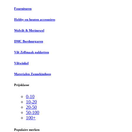
Fournituren
Hobby-en houten accessoires
Wolvilt & Merinowol
DMC Borduurgaren
Vilt Zelfmaak pakketten
Viltwinkel
Materialen Zonnekindpop
Prijsklasse
0-10
10-20
20-50
50-100
100+
Populaire merken