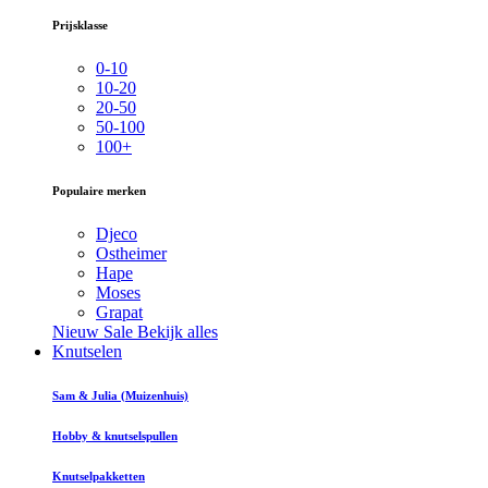
Prijsklasse
0-10
10-20
20-50
50-100
100+
Populaire merken
Djeco
Ostheimer
Hape
Moses
Grapat
Nieuw
Sale
Bekijk alles
Knutselen
Sam & Julia (Muizenhuis)
Hobby & knutselspullen
Knutselpakketten