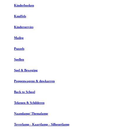
Kinderboeken
Knuffels
Kinderservies
Maileg
Puzzels
Spellen
Spel & Beweging
Poppenwagens & duwkarren
Back to School
Tekenen & Schilderen
Naamlamp/ Themalamp
Toverlamp - Kaartlamp - Silhouetlamp