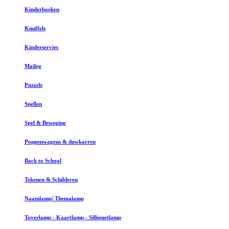
Kinderboeken
Knuffels
Kinderservies
Maileg
Puzzels
Spellen
Spel & Beweging
Poppenwagens & duwkarren
Back to School
Tekenen & Schilderen
Naamlamp/ Themalamp
Toverlamp - Kaartlamp - Silhouetlamp