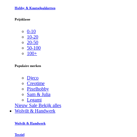
Hobby & Knutselpakketten
Prijsklasse
0-10
10-20
20-50
50-100
100+
Populaire merken
Djeco
Creotime
Pixelhobby
Sam & Julia
Legami
Nieuw
Sale
Bekijk alles
Wolvilt & Handwerk
Wolvilt & Handwerk
Textiel