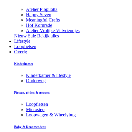
Atelier Pippilotta
Happy Seven
Meaningful Crafts
Hof Kornrade
Atelier Vrolijke Viltvriendjes
Nieuw
Sale
Bekijk alles
Lifestyle
Loopfietsen
Overig
Kinderkamer
Kinderkamer & lifestyle
Onderweg
Fietsen, rijden & steppen
Loopfietsen
Microstep
Loopwagen & Wheelybug
Baby & Kraamcadeau