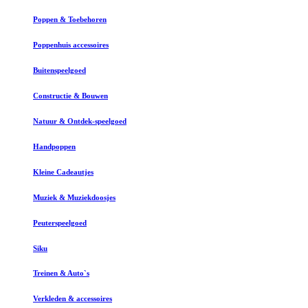
Poppen & Toebehoren
Poppenhuis accessoires
Buitenspeelgoed
Constructie & Bouwen
Natuur & Ontdek-speelgoed
Handpoppen
Kleine Cadeautjes
Muziek & Muziekdoosjes
Peuterspeelgoed
Siku
Treinen & Auto`s
Verkleden & accessoires