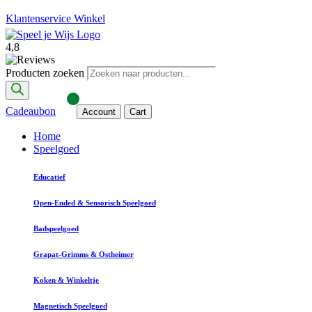
Klantenservice
Winkel
4,8
Producten zoeken
Cadeaubon
Account
Cart
Home
Speelgoed
Educatief
Open-Ended & Sensorisch Speelgoed
Badspeelgoed
Grapat-Grimms & Ostheimer
Koken & Winkeltje
Magnetisch Speelgoed