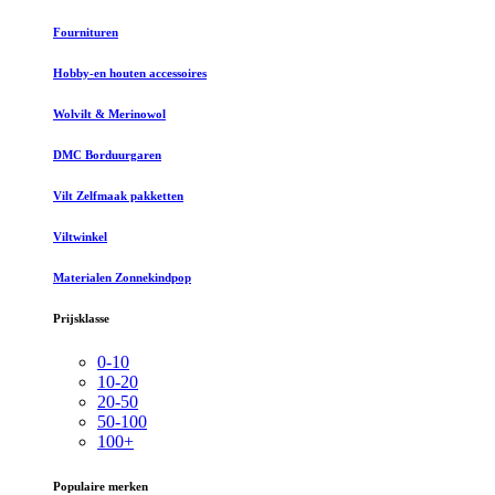
Fournituren
Hobby-en houten accessoires
Wolvilt & Merinowol
DMC Borduurgaren
Vilt Zelfmaak pakketten
Viltwinkel
Materialen Zonnekindpop
Prijsklasse
0-10
10-20
20-50
50-100
100+
Populaire merken