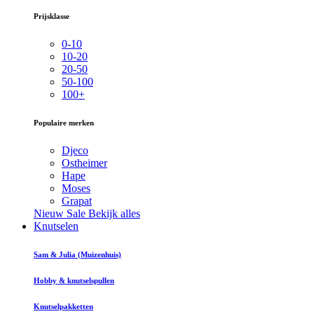
Prijsklasse
0-10
10-20
20-50
50-100
100+
Populaire merken
Djeco
Ostheimer
Hape
Moses
Grapat
Nieuw
Sale
Bekijk alles
Knutselen
Sam & Julia (Muizenhuis)
Hobby & knutselspullen
Knutselpakketten