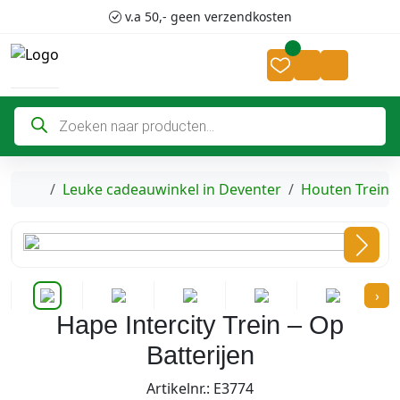
Skip to content
Skip to footer
v.a 50,- geen verzendkosten
Cart
Account
P
r
o
d
u
c
Home
Leuke cadeauwinkel in Deventer
Houten Treinw
t
e
n
z
o
e
k
›
e
n
Hape Intercity Trein – Op
Batterijen
Artikelnr.: E3774