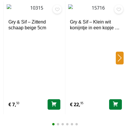
Gry & Sif – Zittend
Gry & Sif – Klein wit
schaap beige 5cm
konijntje in een kopje …
50
95
€
7,
€
22,