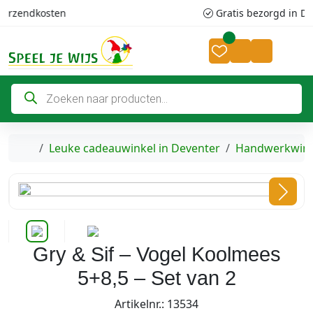
Skip to content
Skip to footer
Gratis bezorgd in Deventer v.a 20,-
Cart
Account
P
r
o
d
u
c
Home
Leuke cadeauwinkel in Deventer
Handwerkwink
t
e
n
z
o
e
k
e
n
Gry & Sif – Vogel Koolmees
5+8,5 – Set van 2
Artikelnr.: 13534