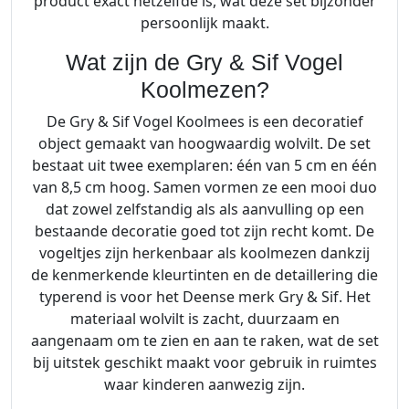
product exact hetzelfde is, wat deze set bijzonder
,
persoonlijk maakt.
5
Wat zijn de Gry & Sif Vogel
-
S
Koolmezen?
e
De Gry & Sif Vogel Koolmees is een decoratief
t
object gemaakt van hoogwaardig wolvilt. De set
v
bestaat uit twee exemplaren: één van 5 cm en één
a
van 8,5 cm hoog. Samen vormen ze een mooi duo
n
dat zowel zelfstandig als als aanvulling op een
2
bestaande decoratie goed tot zijn recht komt. De
a
vogeltjes zijn herkenbaar als koolmezen dankzij
a
de kenmerkende kleurtinten en de detaillering die
n
typerend is voor het Deense merk Gry & Sif. Het
t
materiaal wolvilt is zacht, duurzaam en
a
aangenaam om te zien en aan te raken, wat de set
l
bij uitstek geschikt maakt voor gebruik in ruimtes
waar kinderen aanwezig zijn.