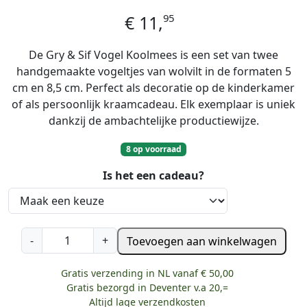
95
€
11,
De Gry & Sif Vogel Koolmees is een set van twee
handgemaakte vogeltjes van wolvilt in de formaten 5
cm en 8,5 cm. Perfect als decoratie op de kinderkamer
of als persoonlijk kraamcadeau. Elk exemplaar is uniek
dankzij de ambachtelijke productiewijze.
8 op voorraad
Is het een cadeau?
G
-
+
Toevoegen aan winkelwagen
r
y
Gratis verzending in NL vanaf € 50,00
&
Gratis bezorgd in Deventer v.a 20,=
S
Altijd lage verzendkosten