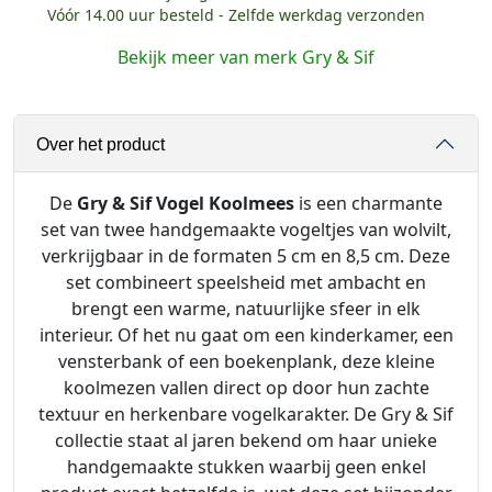
i
Vóór 14.00 uur besteld - Zelfde werkdag verzonden
f
Bekijk meer van merk Gry & Sif
-
V
o
Over het product
g
e
l
De
Gry & Sif Vogel Koolmees
is een charmante
K
set van twee handgemaakte vogeltjes van wolvilt,
o
verkrijgbaar in de formaten 5 cm en 8,5 cm. Deze
o
set combineert speelsheid met ambacht en
l
brengt een warme, natuurlijke sfeer in elk
m
interieur. Of het nu gaat om een kinderkamer, een
e
vensterbank of een boekenplank, deze kleine
e
koolmezen vallen direct op door hun zachte
s
textuur en herkenbare vogelkarakter. De Gry & Sif
5
collectie staat al jaren bekend om haar unieke
+
handgemaakte stukken waarbij geen enkel
8