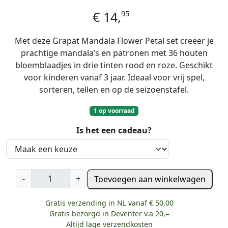
95
€
14,
Met deze Grapat Mandala Flower Petal set creëer je
prachtige mandala’s en patronen met 36 houten
bloemblaadjes in drie tinten rood en roze. Geschikt
voor kinderen vanaf 3 jaar. Ideaal voor vrij spel,
sorteren, tellen en op de seizoenstafel.
1 op voorraad
Is het een cadeau?
G
-
+
Toevoegen aan winkelwagen
r
a
Gratis verzending in NL vanaf € 50,00
p
Gratis bezorgd in Deventer v.a 20,=
a
Altijd lage verzendkosten