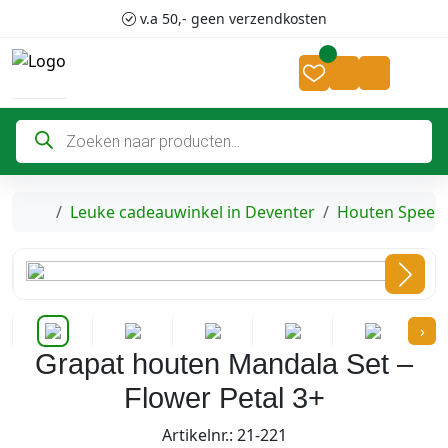
Skip to content
Skip to footer
v.a 50,- geen verzendkosten
Cart
Account
P
r
o
d
u
c
Home
Leuke cadeauwinkel in Deventer
Houten Speel
t
e
n
z
o
e
k
›
e
n
Grapat houten Mandala Set –
Flower Petal 3+
Artikelnr.: 21-221