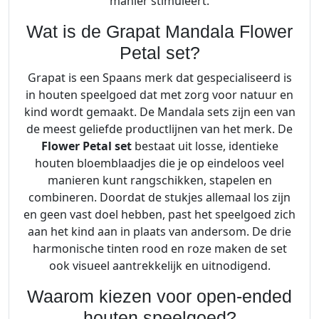
F
manier stimuleert.
l
Wat is de Grapat Mandala Flower
o
Petal set?
w
e
Grapat is een Spaans merk dat gespecialiseerd is
r
in houten speelgoed dat met zorg voor natuur en
P
kind wordt gemaakt. De Mandala sets zijn een van
e
de meest geliefde productlijnen van het merk. De
t
Flower Petal set
bestaat uit losse, identieke
a
houten bloemblaadjes die je op eindeloos veel
l
manieren kunt rangschikken, stapelen en
3
combineren. Doordat de stukjes allemaal los zijn
+
en geen vast doel hebben, past het speelgoed zich
a
aan het kind aan in plaats van andersom. De drie
a
harmonische tinten rood en roze maken de set
n
ook visueel aantrekkelijk en uitnodigend.
t
a
Waarom kiezen voor open-ended
l
houten speelgoed?