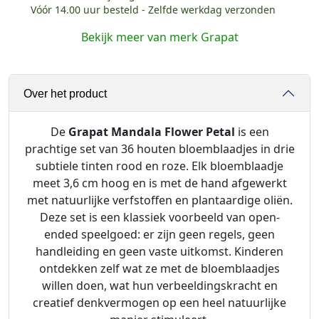
Vóór 14.00 uur besteld - Zelfde werkdag verzonden
t
h
Bekijk meer van merk Grapat
o
u
t
Over het product
e
n
M
De
Grapat Mandala Flower Petal
is een
a
prachtige set van 36 houten bloemblaadjes in drie
n
subtiele tinten rood en roze. Elk bloemblaadje
d
meet 3,6 cm hoog en is met de hand afgewerkt
a
met natuurlijke verfstoffen en plantaardige oliën.
l
Deze set is een klassiek voorbeeld van open-
a
ended speelgoed: er zijn geen regels, geen
S
handleiding en geen vaste uitkomst. Kinderen
e
ontdekken zelf wat ze met de bloemblaadjes
t
willen doen, wat hun verbeeldingskracht en
-
creatief denkvermogen op een heel natuurlijke