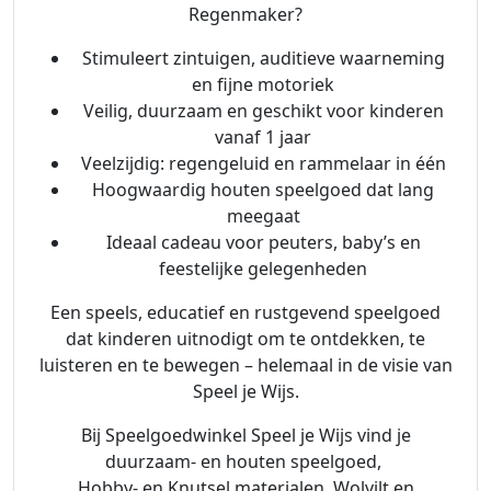
Regenmaker?
t
a
Stimuleert zintuigen, auditieve waarneming
l
en fijne motoriek
Veilig, duurzaam en geschikt voor kinderen
vanaf 1 jaar
Veelzijdig: regengeluid en rammelaar in één
Hoogwaardig houten speelgoed dat lang
meegaat
Ideaal cadeau voor peuters, baby’s en
feestelijke gelegenheden
Een speels, educatief en rustgevend speelgoed
dat kinderen uitnodigt om te ontdekken, te
luisteren en te bewegen – helemaal in de visie van
Speel je Wijs.
Bij Speelgoedwinkel Speel je Wijs vind je
duurzaam- en houten speelgoed,
Hobby- en Knutsel materialen, Wolvilt en