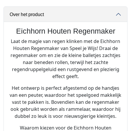
H
o
Over het product
u
t
e
Eichhorn Houten Regenmaker
n
Laat de magie van regen klinken met de Eichhorn
R
Houten Regenmaker van Speel je Wijs! Draai de
e
regenmaker om en zie de kleine balletjes zachtjes
g
naar beneden rollen, terwijl het zachte
e
regendruppelgeluid een rustgevend en plezierig
n
effect geeft.
m
a
Het ontwerp is perfect afgestemd op de handjes
k
van een peuter, waardoor het speelgoed makkelijk
e
vast te pakken is. Bovendien kan de regenmaker
r
ook gebruikt worden als rammelaar, waardoor hij
a
dubbel zo leuk is voor nieuwsgierige kleintjes.
a
Waarom kiezen voor de Eichhorn Houten
n