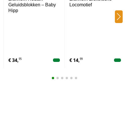
Geluidsblokken – Baby
Locomotief
Hipp
95
99
€
34,
€
14,