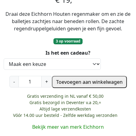
Draai deze Eichhorn Houten regenmaker om en zie de
balletjes zachtjes naar beneden rollen. De zachte
regendruppelgeluiden geven je een fijn gevoel.
3 op voorraad
Is het een cadeau?
E
-
+
Toevoegen aan winkelwagen
i
c
Gratis verzending in NL vanaf € 50,00
h
Gratis bezorgd in Deventer v.a 20,=
h
Altijd lage verzendkosten
Vóór 14.00 uur besteld - Zelfde werkdag verzonden
o
r
Bekijk meer van merk Eichhorn
n