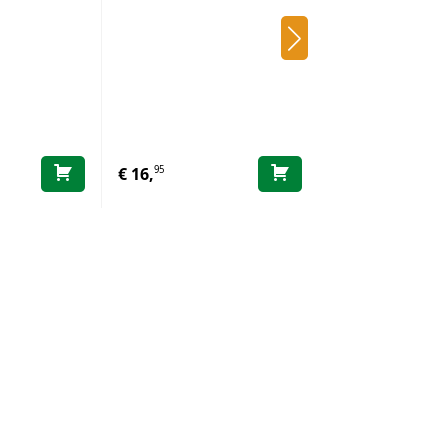
Djeco Eetset -
Time 2+
95
95
€
16,
€
29,