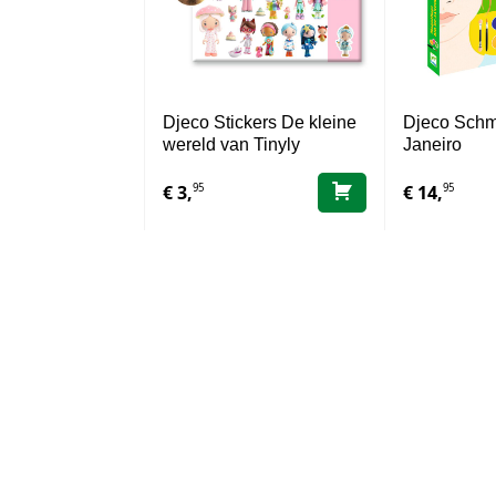
Djeco Stickers De kleine
Djeco Schm
wereld van Tinyly
Janeiro
95
95
€
3,
€
14,