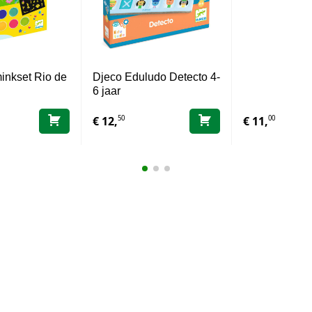
inkset Rio de
Djeco Eduludo Detecto 4-
6 jaar
50
00
€
12,
€
11,