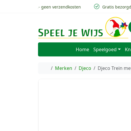
Skip to content
Skip to footer
v.a 50,- geen verzendkosten
Gratis bezorgd i
Home
Speelgoed
Kn
Home
Merken
Djeco
Djeco Trein me