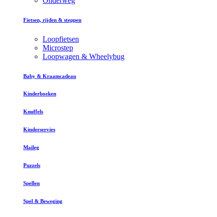
Onderweg
Fietsen, rijden & steppen
Loopfietsen
Microstep
Loopwagen & Wheelybug
Baby & Kraamcadeau
Kinderboeken
Knuffels
Kinderservies
Maileg
Puzzels
Spellen
Spel & Beweging