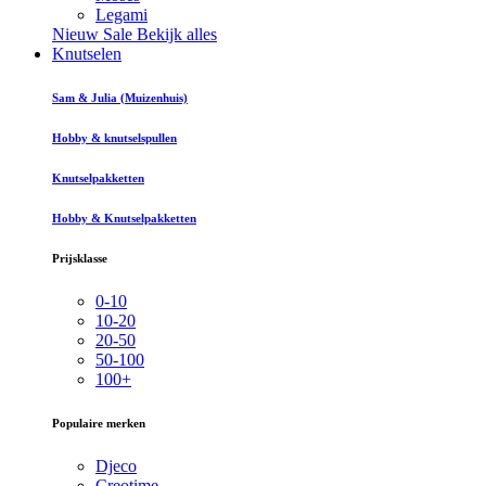
Legami
Nieuw
Sale
Bekijk alles
Knutselen
Sam & Julia (Muizenhuis)
Hobby & knutselspullen
Knutselpakketten
Hobby & Knutselpakketten
Prijsklasse
0-10
10-20
20-50
50-100
100+
Populaire merken
Djeco
Creotime