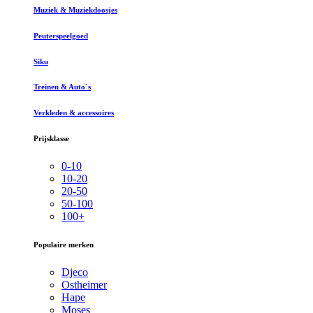
Muziek & Muziekdoosjes
Peuterspeelgoed
Siku
Treinen & Auto`s
Verkleden & accessoires
Prijsklasse
0-10
10-20
20-50
50-100
100+
Populaire merken
Djeco
Ostheimer
Hape
Moses