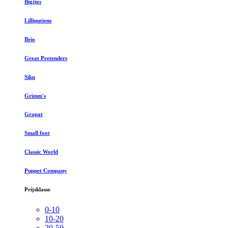
Bigjigs
Lilliputiens
Brio
Great Pretenders
Siku
Grimm's
Grapat
Small foot
Classic World
Puppet Company
Prijsklasse
0-10
10-20
20-50