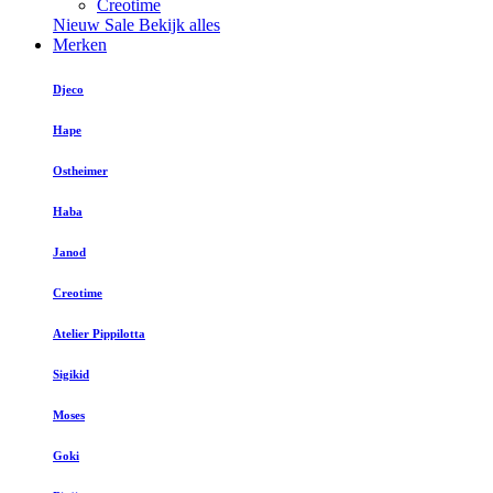
Creotime
Nieuw
Sale
Bekijk alles
Merken
Djeco
Hape
Ostheimer
Haba
Janod
Creotime
Atelier Pippilotta
Sigikid
Moses
Goki