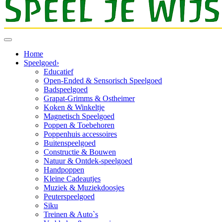
Home
Speelgoed
›
Educatief
Open-Ended & Sensorisch Speelgoed
Badspeelgoed
Grapat-Grimms & Ostheimer
Koken & Winkeltje
Magnetisch Speelgoed
Poppen & Toebehoren
Poppenhuis accessoires
Buitenspeelgoed
Constructie & Bouwen
Natuur & Ontdek-speelgoed
Handpoppen
Kleine Cadeautjes
Muziek & Muziekdoosjes
Peuterspeelgoed
Siku
Treinen & Auto`s