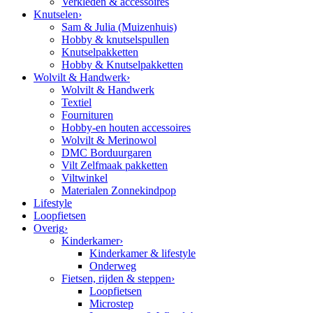
Verkleden & accessoires
Knutselen
›
Sam & Julia (Muizenhuis)
Hobby & knutselspullen
Knutselpakketten
Hobby & Knutselpakketten
Wolvilt & Handwerk
›
Wolvilt & Handwerk
Textiel
Fournituren
Hobby-en houten accessoires
Wolvilt & Merinowol
DMC Borduurgaren
Vilt Zelfmaak pakketten
Viltwinkel
Materialen Zonnekindpop
Lifestyle
Loopfietsen
Overig
›
Kinderkamer
›
Kinderkamer & lifestyle
Onderweg
Fietsen, rijden & steppen
›
Loopfietsen
Microstep