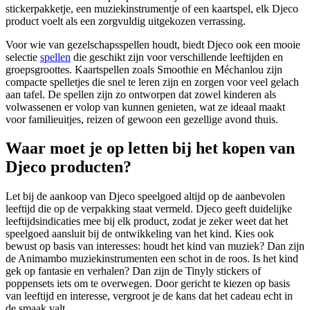
stickerpakketje, een muziekinstrumentje of een kaartspel, elk Djeco
product voelt als een zorgvuldig uitgekozen verrassing.
Voor wie van gezelschapsspellen houdt, biedt Djeco ook een mooie
selectie
spellen
die geschikt zijn voor verschillende leeftijden en
groepsgroottes. Kaartspellen zoals Smoothie en Méchanlou zijn
compacte spelletjes die snel te leren zijn en zorgen voor veel gelach
aan tafel. De spellen zijn zo ontworpen dat zowel kinderen als
volwassenen er volop van kunnen genieten, wat ze ideaal maakt
voor familieuitjes, reizen of gewoon een gezellige avond thuis.
Waar moet je op letten bij het kopen van
Djeco producten?
Let bij de aankoop van Djeco speelgoed altijd op de aanbevolen
leeftijd die op de verpakking staat vermeld. Djeco geeft duidelijke
leeftijdsindicaties mee bij elk product, zodat je zeker weet dat het
speelgoed aansluit bij de ontwikkeling van het kind. Kies ook
bewust op basis van interesses: houdt het kind van muziek? Dan zijn
de Animambo muziekinstrumenten een schot in de roos. Is het kind
gek op fantasie en verhalen? Dan zijn de Tinyly stickers of
poppensets iets om te overwegen. Door gericht te kiezen op basis
van leeftijd en interesse, vergroot je de kans dat het cadeau echt in
de smaak valt.