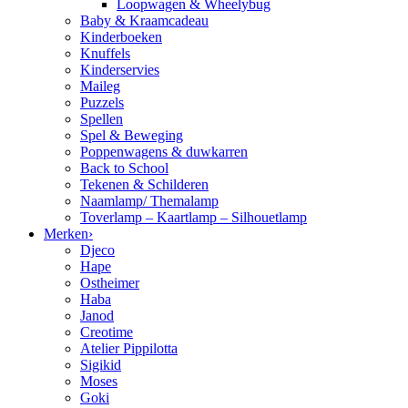
Loopwagen & Wheelybug
Baby & Kraamcadeau
Kinderboeken
Knuffels
Kinderservies
Maileg
Puzzels
Spellen
Spel & Beweging
Poppenwagens & duwkarren
Back to School
Tekenen & Schilderen
Naamlamp/ Themalamp
Toverlamp – Kaartlamp – Silhouetlamp
Merken
›
Djeco
Hape
Ostheimer
Haba
Janod
Creotime
Atelier Pippilotta
Sigikid
Moses
Goki