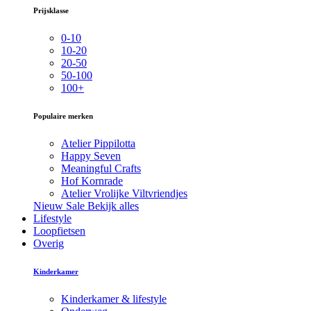
Prijsklasse
0-10
10-20
20-50
50-100
100+
Populaire merken
Atelier Pippilotta
Happy Seven
Meaningful Crafts
Hof Kornrade
Atelier Vrolijke Viltvriendjes
Nieuw
Sale
Bekijk alles
Lifestyle
Loopfietsen
Overig
Kinderkamer
Kinderkamer & lifestyle