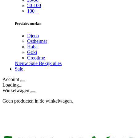
50-100
100+
Populaire merken
Djeco
Ostheimer
Haba
Goki
Creotime
Nieuw
Sale
Bekijk alles
Sale
Account
Loading...
Winkelwagen
Geen producten in de winkelwagen.