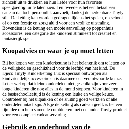
zichzelf uit te drukken en hun liefde voor hun favoriete
speelgoedfiguur te laten zien. Ten tweede is het een betaalbaar
cadeau dat toch persoonlijk aanvoelt, dankzij de herkenbare Tinyly
stijl. De ketting kan worden gedragen tijdens het spelen, op school
of op een feestje en zorgt altijd voor een vrolijke uitstraling.
Bovendien is de ketting een mooie aanvulling op poppenhuis
accessoires, een categorie die kinderen stimuleert tot creatief en
fantasierijk spel.
Koopadvies en waar je op moet letten
Bij het kopen van een kinderketting is het belangrijk om te letten op
de veiligheid en geschiktheid voor de leeftijd van het kind. De
Djeco Tinyly Kinderketting Luz is speciaal ontworpen als
kindvriendelijk accessoire en is daarmee een verantwoorde keuze.
Let er wel op dat kleine onderdelen niet geschikt zijn voor zeer
jonge kinderen die nog alles in de mond stoppen. Voor kinderen in
de basisschoolleeftijd is de ketting een leuke en veilige keuze.
Controleer bij het uitpakken of de sluiting goed werkt en of alle
onderdelen intact zijn. Als je de ketting als cadeau geeft, is het een
fijn idee om hem samen te combineren met een ander Tinyly product
voor een compleet cadeau-ervaring.
Gebruik en onderhoud van de