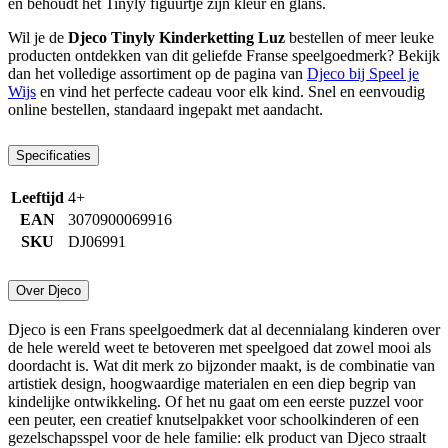
en behoudt het Tinyly figuurtje zijn kleur en glans.
Wil je de
Djeco Tinyly Kinderketting Luz
bestellen of meer leuke
producten ontdekken van dit geliefde Franse speelgoedmerk? Bekijk
dan het volledige assortiment op de pagina van
Djeco bij Speel je
Wijs
en vind het perfecte cadeau voor elk kind. Snel en eenvoudig
online bestellen, standaard ingepakt met aandacht.
Specificaties
Leeftijd
4+
EAN
3070900069916
SKU
DJ06991
Over Djeco
Djeco is een Frans speelgoedmerk dat al decennialang kinderen over
de hele wereld weet te betoveren met speelgoed dat zowel mooi als
doordacht is. Wat dit merk zo bijzonder maakt, is de combinatie van
artistiek design, hoogwaardige materialen en een diep begrip van
kindelijke ontwikkeling. Of het nu gaat om een eerste puzzel voor
een peuter, een creatief knutselpakket voor schoolkinderen of een
gezelschapsspel voor de hele familie: elk product van Djeco straalt