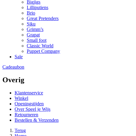
Bigjigs
Lilliputiens
Brio
Great Pretenders
Siku
Grimm’s
Grapat
Small foot
Classic World
Puppet Company
Sale
Cadeaubon
Overig
Klantenservice
Winkel
Openingstijden
Over Speel je Wijs
Retourneren
Bestellen & Verzenden
Terug
Home