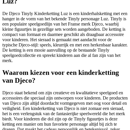
Luz?
De Djeco Tinyly Kinderketting Luz is een kinderhalsketting met een
hanger in de vorm van het bekende Tinyly personage Luz. Tinyly is
een populaire speelgoedlijn van het Franse merk Djeco, waarbij
kleine figuurtjes in gezellige sets worden aangeboden. De ketting is
compact van formaat en daarmee geschikt als draagbaar accessoire
voor kinderen. Het sieraad is gemaakt met aandacht voor de
typische Djeco-stijl: speels, kleurrijk en met een herkenbaar karakter.
De ketting is een mooie aanvulling op de bestaande Tinyly
speelgoedcollectie en spreekt kinderen aan die al fan zijn van het
merk.
Waarom kiezen voor een kinderketting
van Djeco?
Djeco staat bekend om zijn creatieve en kwalitatieve speelgoed en
accessoires die speciaal zijn ontworpen voor kinderen. De producten
van Djeco zijn altijd doordacht vormgegeven met oog voor detail en
veiligheid. Een kinderketting van Djeco is niet zomaar een sieraad,
het is een verlengstuk van de fantasierijke speelwereld die het merk
biedt. Voor kinderen die dol zijn op de Tinyly figuurtjes is deze
ketting een manier om hun favoriete personage altijd bij zich te
dragen. Dat maakt het cadeau persoonlijk en betekenisvol, zeker