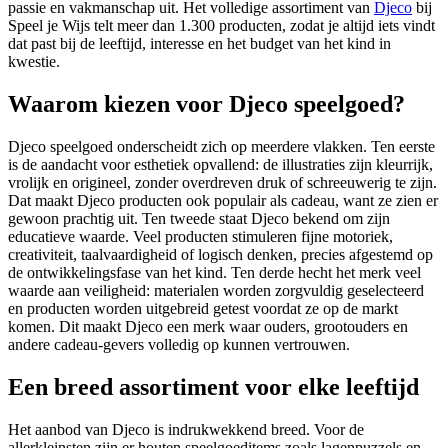
passie en vakmanschap uit. Het volledige assortiment van
Djeco
bij
Speel je Wijs telt meer dan 1.300 producten, zodat je altijd iets vindt
dat past bij de leeftijd, interesse en het budget van het kind in
kwestie.
Waarom kiezen voor Djeco speelgoed?
Djeco speelgoed onderscheidt zich op meerdere vlakken. Ten eerste
is de aandacht voor esthetiek opvallend: de illustraties zijn kleurrijk,
vrolijk en origineel, zonder overdreven druk of schreeuwerig te zijn.
Dat maakt Djeco producten ook populair als cadeau, want ze zien er
gewoon prachtig uit. Ten tweede staat Djeco bekend om zijn
educatieve waarde. Veel producten stimuleren fijne motoriek,
creativiteit, taalvaardigheid of logisch denken, precies afgestemd op
de ontwikkelingsfase van het kind. Ten derde hecht het merk veel
waarde aan veiligheid: materialen worden zorgvuldig geselecteerd
en producten worden uitgebreid getest voordat ze op de markt
komen. Dit maakt Djeco een merk waar ouders, grootouders en
andere cadeau-gevers volledig op kunnen vertrouwen.
Een breed assortiment voor elke leeftijd
Het aanbod van Djeco is indrukwekkend breed. Voor de
allerkleinsten zijn er houten speelgoeditems zoals lagenpuzzels en