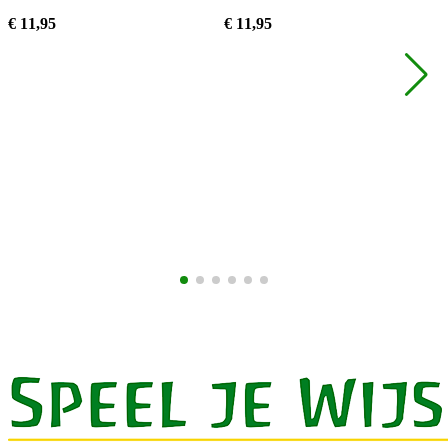
€
11,
95
€
11,
95
€