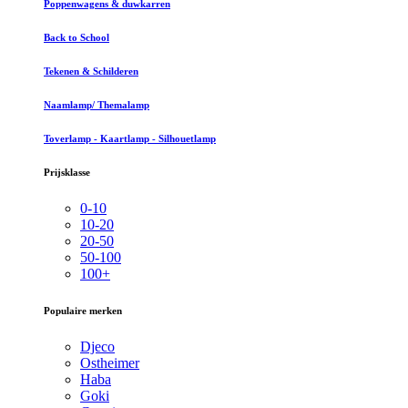
Poppenwagens & duwkarren
Back to School
Tekenen & Schilderen
Naamlamp/ Themalamp
Toverlamp - Kaartlamp - Silhouetlamp
Prijsklasse
0-10
10-20
20-50
50-100
100+
Populaire merken
Djeco
Ostheimer
Haba
Goki