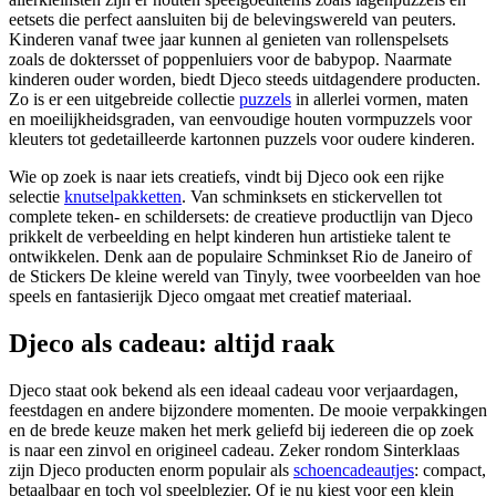
eetsets die perfect aansluiten bij de belevingswereld van peuters.
Kinderen vanaf twee jaar kunnen al genieten van rollenspelsets
zoals de doktersset of poppenluiers voor de babypop. Naarmate
kinderen ouder worden, biedt Djeco steeds uitdagendere producten.
Zo is er een uitgebreide collectie
puzzels
in allerlei vormen, maten
en moeilijkheidsgraden, van eenvoudige houten vormpuzzels voor
kleuters tot gedetailleerde kartonnen puzzels voor oudere kinderen.
Wie op zoek is naar iets creatiefs, vindt bij Djeco ook een rijke
selectie
knutselpakketten
. Van schminksets en stickervellen tot
complete teken- en schildersets: de creatieve productlijn van Djeco
prikkelt de verbeelding en helpt kinderen hun artistieke talent te
ontwikkelen. Denk aan de populaire Schminkset Rio de Janeiro of
de Stickers De kleine wereld van Tinyly, twee voorbeelden van hoe
speels en fantasierijk Djeco omgaat met creatief materiaal.
Djeco als cadeau: altijd raak
Djeco staat ook bekend als een ideaal cadeau voor verjaardagen,
feestdagen en andere bijzondere momenten. De mooie verpakkingen
en de brede keuze maken het merk geliefd bij iedereen die op zoek
is naar een zinvol en origineel cadeau. Zeker rondom Sinterklaas
zijn Djeco producten enorm populair als
schoencadeautjes
: compact,
betaalbaar en toch vol speelplezier. Of je nu kiest voor een klein