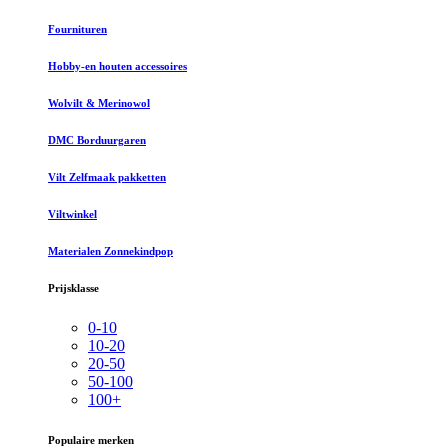
Fournituren
Hobby-en houten accessoires
Wolvilt & Merinowol
DMC Borduurgaren
Vilt Zelfmaak pakketten
Viltwinkel
Materialen Zonnekindpop
Prijsklasse
0-10
10-20
20-50
50-100
100+
Populaire merken