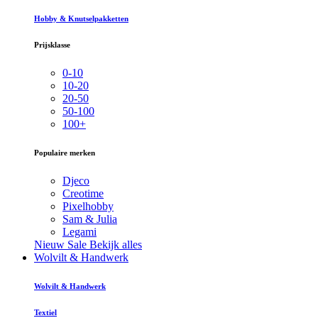
Hobby & Knutselpakketten
Prijsklasse
0-10
10-20
20-50
50-100
100+
Populaire merken
Djeco
Creotime
Pixelhobby
Sam & Julia
Legami
Nieuw
Sale
Bekijk alles
Wolvilt & Handwerk
Wolvilt & Handwerk
Textiel