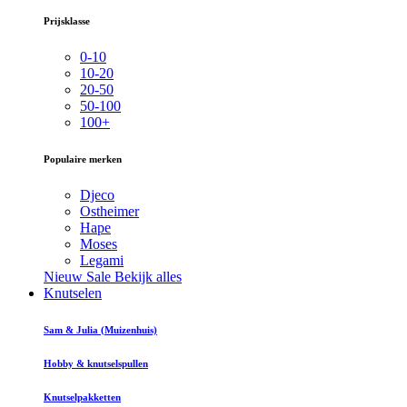
Prijsklasse
0-10
10-20
20-50
50-100
100+
Populaire merken
Djeco
Ostheimer
Hape
Moses
Legami
Nieuw
Sale
Bekijk alles
Knutselen
Sam & Julia (Muizenhuis)
Hobby & knutselspullen
Knutselpakketten