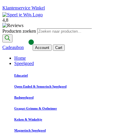
Klantenservice
Winkel
4,8
Producten zoeken
Cadeaubon
Account
Cart
Home
Speelgoed
Educatief
Open-Ended & Sensorisch Speelgoed
Badspeelgoed
Grapat-Grimms & Ostheimer
Koken & Winkeltje
Magnetisch Speelgoed