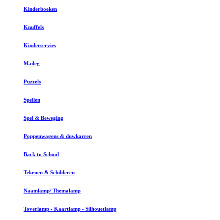
Kinderboeken
Knuffels
Kinderservies
Maileg
Puzzels
Spellen
Spel & Beweging
Poppenwagens & duwkarren
Back to School
Tekenen & Schilderen
Naamlamp/ Themalamp
Toverlamp - Kaartlamp - Silhouetlamp