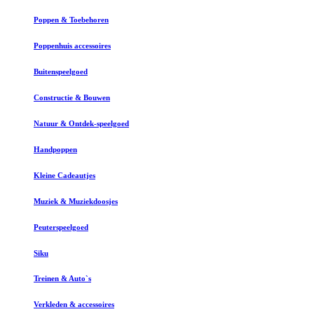
Poppen & Toebehoren
Poppenhuis accessoires
Buitenspeelgoed
Constructie & Bouwen
Natuur & Ontdek-speelgoed
Handpoppen
Kleine Cadeautjes
Muziek & Muziekdoosjes
Peuterspeelgoed
Siku
Treinen & Auto`s
Verkleden & accessoires