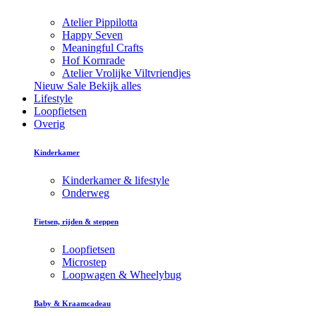
Atelier Pippilotta
Happy Seven
Meaningful Crafts
Hof Kornrade
Atelier Vrolijke Viltvriendjes
Nieuw
Sale
Bekijk alles
Lifestyle
Loopfietsen
Overig
Kinderkamer
Kinderkamer & lifestyle
Onderweg
Fietsen, rijden & steppen
Loopfietsen
Microstep
Loopwagen & Wheelybug
Baby & Kraamcadeau