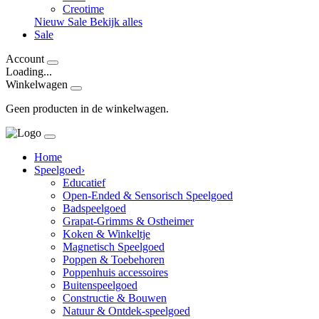
Creotime
Nieuw
Sale
Bekijk alles
Sale
Account
Loading...
Winkelwagen
Geen producten in de winkelwagen.
Home
Speelgoed
›
Educatief
Open-Ended & Sensorisch Speelgoed
Badspeelgoed
Grapat-Grimms & Ostheimer
Koken & Winkeltje
Magnetisch Speelgoed
Poppen & Toebehoren
Poppenhuis accessoires
Buitenspeelgoed
Constructie & Bouwen
Natuur & Ontdek-speelgoed