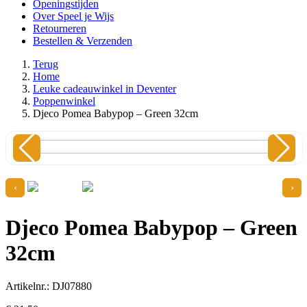
Openingstijden
Over Speel je Wijs
Retourneren
Bestellen & Verzenden
Terug
Home
Leuke cadeauwinkel in Deventer
Poppenwinkel
Djeco Pomea Babypop – Green 32cm
‹
›
Djeco Pomea Babypop – Green
32cm
Artikelnr.: DJ07880