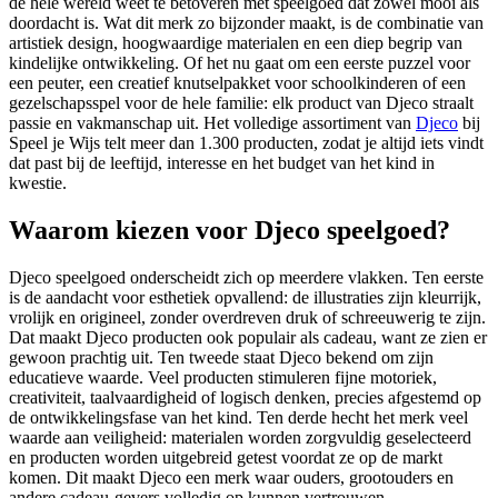
de hele wereld weet te betoveren met speelgoed dat zowel mooi als
doordacht is. Wat dit merk zo bijzonder maakt, is de combinatie van
artistiek design, hoogwaardige materialen en een diep begrip van
kindelijke ontwikkeling. Of het nu gaat om een eerste puzzel voor
een peuter, een creatief knutselpakket voor schoolkinderen of een
gezelschapsspel voor de hele familie: elk product van Djeco straalt
passie en vakmanschap uit. Het volledige assortiment van
Djeco
bij
Speel je Wijs telt meer dan 1.300 producten, zodat je altijd iets vindt
dat past bij de leeftijd, interesse en het budget van het kind in
kwestie.
Waarom kiezen voor Djeco speelgoed?
Djeco speelgoed onderscheidt zich op meerdere vlakken. Ten eerste
is de aandacht voor esthetiek opvallend: de illustraties zijn kleurrijk,
vrolijk en origineel, zonder overdreven druk of schreeuwerig te zijn.
Dat maakt Djeco producten ook populair als cadeau, want ze zien er
gewoon prachtig uit. Ten tweede staat Djeco bekend om zijn
educatieve waarde. Veel producten stimuleren fijne motoriek,
creativiteit, taalvaardigheid of logisch denken, precies afgestemd op
de ontwikkelingsfase van het kind. Ten derde hecht het merk veel
waarde aan veiligheid: materialen worden zorgvuldig geselecteerd
en producten worden uitgebreid getest voordat ze op de markt
komen. Dit maakt Djeco een merk waar ouders, grootouders en
andere cadeau-gevers volledig op kunnen vertrouwen.