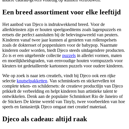
Een breed assortiment voor elke leeftijd
Het aanbod van Djeco is indrukwekkend breed. Voor de
allerkleinsten zijn er houten speelgoeditems zoals lagenpuzzels en
eetsets die perfect aansluiten bij de belevingswereld van peuters.
Kinderen vanaf twee jaar kunnen al genieten van rollenspelsets
zoals de doktersset of poppenluiers voor de babypop. Naarmate
kinderen ouder worden, biedt Djeco steeds uitdagendere producten.
Zo is er een uitgebreide collectie
puzzels
in allerlei vormen, maten
en moeilijkheidsgraden, van eenvoudige houten vormpuzzels voor
kleuters tot gedetailleerde kartonnen puzzels voor oudere kinderen.
Wie op zoek is naar iets creatiefs, vindt bij Djeco ook een rijke
selectie
knutselpakketten
. Van schminksets en stickervellen tot
complete teken- en schildersets: de creatieve productlijn van Djeco
prikkelt de verbeelding en helpt kinderen hun artistieke talent te
ontwikkelen. Denk aan de populaire Schminkset Rio de Janeiro of
de Stickers De kleine wereld van Tinyly, twee voorbeelden van hoe
speels en fantasierijk Djeco omgaat met creatief materiaal.
Djeco als cadeau: altijd raak