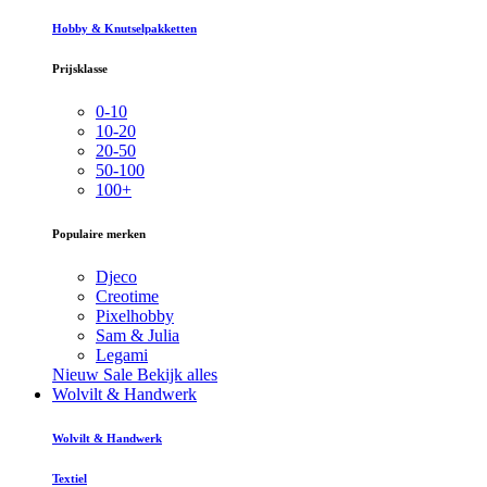
Hobby & Knutselpakketten
Prijsklasse
0-10
10-20
20-50
50-100
100+
Populaire merken
Djeco
Creotime
Pixelhobby
Sam & Julia
Legami
Nieuw
Sale
Bekijk alles
Wolvilt & Handwerk
Wolvilt & Handwerk
Textiel