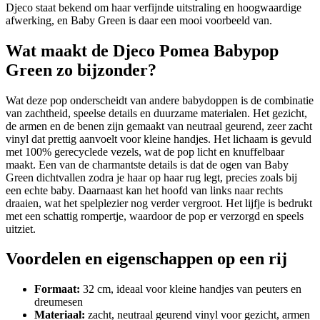
Djeco staat bekend om haar verfijnde uitstraling en hoogwaardige
afwerking, en Baby Green is daar een mooi voorbeeld van.
Wat maakt de Djeco Pomea Babypop
Green zo bijzonder?
Wat deze pop onderscheidt van andere babydoppen is de combinatie
van zachtheid, speelse details en duurzame materialen. Het gezicht,
de armen en de benen zijn gemaakt van neutraal geurend, zeer zacht
vinyl dat prettig aanvoelt voor kleine handjes. Het lichaam is gevuld
met 100% gerecyclede vezels, wat de pop licht en knuffelbaar
maakt. Een van de charmantste details is dat de ogen van Baby
Green dichtvallen zodra je haar op haar rug legt, precies zoals bij
een echte baby. Daarnaast kan het hoofd van links naar rechts
draaien, wat het spelplezier nog verder vergroot. Het lijfje is bedrukt
met een schattig rompertje, waardoor de pop er verzorgd en speels
uitziet.
Voordelen en eigenschappen op een rij
Formaat:
32 cm, ideaal voor kleine handjes van peuters en
dreumesen
Materiaal:
zacht, neutraal geurend vinyl voor gezicht, armen