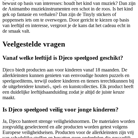
bewust op basis van interesses: houdt het kind van muziek? Dan zijn
de Animambo muziekinstrumenten een schot in de roos. Is het kind
gek op fantasie en verhalen? Dan zijn de Tinyly stickers of
poppensets iets om te overwegen. Door gericht te kiezen op basis
van leeftijd en interesse, vergroot je de kans dat het cadeau echt in
de smaak valt.
Veelgestelde vragen
Vanaf welke leeftijd is Djeco speelgoed geschikt?
Djeco biedt producten aan voor kinderen vanaf 18 maanden. De
allerkleinsten kunnen genieten van eenvoudige houten puzzels en
speelgoeditems, terwijl oudere kinderen en tieners terechtkunnen bij
de uitgebreidere knutsel-, spel- en kunstcollecties. Elk product heeft
een duidelijke leeftijdsaanduiding zodat je altijd de juiste keuze
maakt.
Is Djeco speelgoed veilig voor jonge kinderen?
Ja, Djeco hanteert strenge veiligheidsnormen. De materialen worden
zorgvuldig geselecteerd en alle producten worden getest volgens
Europese veiligheidseisen. Producten voor de allerkleinsten zijn vrij
van schadelijke stoffen en bevatten geen onderdelen die gevaarlijk