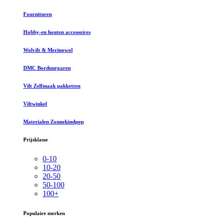
Fournituren
Hobby-en houten accessoires
Wolvilt & Merinowol
DMC Borduurgaren
Vilt Zelfmaak pakketten
Viltwinkel
Materialen Zonnekindpop
Prijsklasse
0-10
10-20
20-50
50-100
100+
Populaire merken