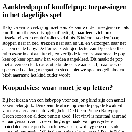
Aankleedpop of knuffelpop: toepassingen
in het dagelijks spel
Baby Green is veelzijdig inzetbaar. Ze kan worden meegenomen als
knuffelpop tijdens uitstapjes of bedtijd, maar leent zich ook
uitstekend voor creatief rollenspel thuis. Kinderen voeden haar,
stoppen haar in bed, trekken haar aan en uit, en verzorgen haar net
als een echte baby. De Pomea-kledingcollectie van Djeco biedt een
ruim assortiment aan trendy en verfijnde kleertjes waarmee de pop
keer op keer opnieuw kan worden aangekleed. Dit maakt de pop
niet alleen een leuk cadeautje bij de eerste aanschaf, maar ook een
speelgoed dat lang meegaat en steeds nieuwe speelmogelijkheden
biedt naarmate het kind ouder wordt.
Koopadvies: waar moet je op letten?
Bij het kiezen van een babypop voor een jong kind zijn een aantal
zaken belangrijk. Denk aan de afmeting van de pop, de kwaliteit
van de materialen en de veiligheid. De Djeco Pomea Babypop
Green scoort op al deze punten goed. Het vinyl is neutraal geurend
en aangenaam zacht, de vulling is gemaakt van gerecyclede
materialen en de pop is machinewasbaar, wat hygiëne een stuk
eenvoudiger maakt. Wil je de pop als cadeau geven? Dan is Baby