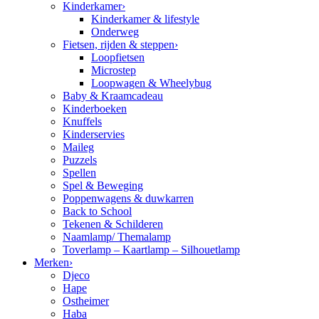
Kinderkamer
›
Kinderkamer & lifestyle
Onderweg
Fietsen, rijden & steppen
›
Loopfietsen
Microstep
Loopwagen & Wheelybug
Baby & Kraamcadeau
Kinderboeken
Knuffels
Kinderservies
Maileg
Puzzels
Spellen
Spel & Beweging
Poppenwagens & duwkarren
Back to School
Tekenen & Schilderen
Naamlamp/ Themalamp
Toverlamp – Kaartlamp – Silhouetlamp
Merken
›
Djeco
Hape
Ostheimer
Haba