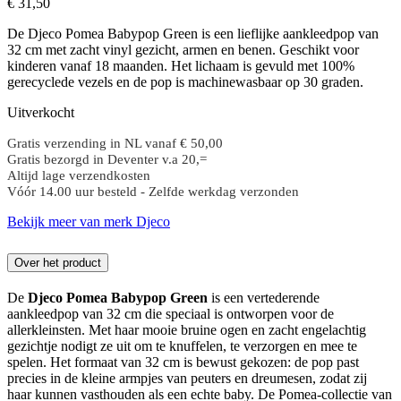
€
31,
50
De Djeco Pomea Babypop Green is een lieflijke aankleedpop van
32 cm met zacht vinyl gezicht, armen en benen. Geschikt voor
kinderen vanaf 18 maanden. Het lichaam is gevuld met 100%
gerecyclede vezels en de pop is machinewasbaar op 30 graden.
Uitverkocht
Gratis verzending in NL vanaf € 50,00
Gratis bezorgd in Deventer v.a 20,=
Altijd lage verzendkosten
Vóór 14.00 uur besteld - Zelfde werkdag verzonden
Bekijk meer van merk Djeco
Over het product
De
Djeco Pomea Babypop Green
is een vertederende
aankleedpop van 32 cm die speciaal is ontworpen voor de
allerkleinsten. Met haar mooie bruine ogen en zacht engelachtig
gezichtje nodigt ze uit om te knuffelen, te verzorgen en mee te
spelen. Het formaat van 32 cm is bewust gekozen: de pop past
precies in de kleine armpjes van peuters en dreumesen, zodat zij
haar kunnen vasthouden als een echte baby. De Pomea-collectie van