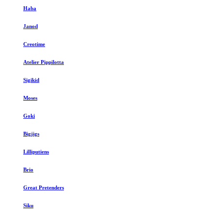
Haba
Janod
Creotime
Atelier Pippilotta
Sigikid
Moses
Goki
Bigjigs
Lilliputiens
Brio
Great Pretenders
Siku