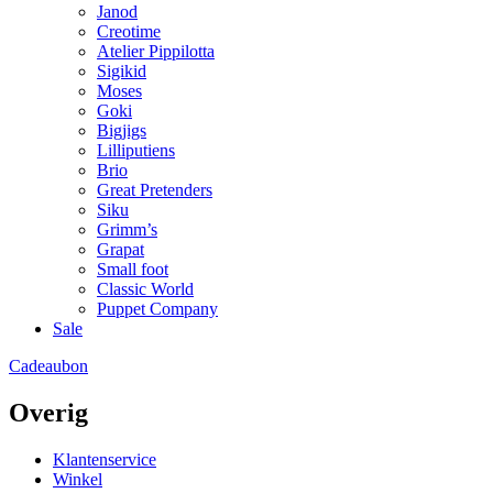
Janod
Creotime
Atelier Pippilotta
Sigikid
Moses
Goki
Bigjigs
Lilliputiens
Brio
Great Pretenders
Siku
Grimm’s
Grapat
Small foot
Classic World
Puppet Company
Sale
Cadeaubon
Overig
Klantenservice
Winkel