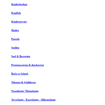
Kinderboeken
Knuffels
Kinderservies
Maileg
Puzzels
Spellen
Spel & Beweging
Poppenwagens & duwkarren
Back to School
Tekenen & Schilderen
Naamlamp/ Themalamp
Toverlamp - Kaartlamp - Silhouetlamp