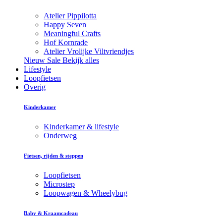
Atelier Pippilotta
Happy Seven
Meaningful Crafts
Hof Kornrade
Atelier Vrolijke Viltvriendjes
Nieuw
Sale
Bekijk alles
Lifestyle
Loopfietsen
Overig
Kinderkamer
Kinderkamer & lifestyle
Onderweg
Fietsen, rijden & steppen
Loopfietsen
Microstep
Loopwagen & Wheelybug
Baby & Kraamcadeau