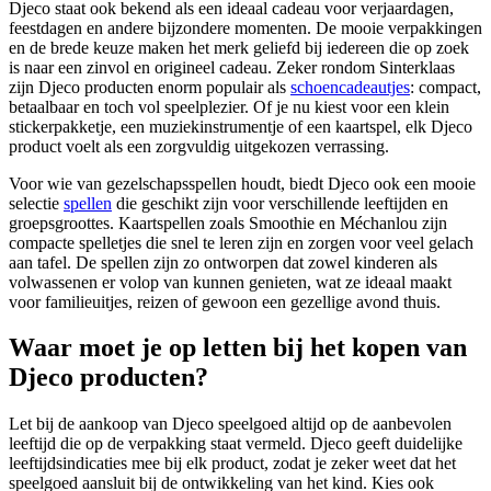
Djeco staat ook bekend als een ideaal cadeau voor verjaardagen,
feestdagen en andere bijzondere momenten. De mooie verpakkingen
en de brede keuze maken het merk geliefd bij iedereen die op zoek
is naar een zinvol en origineel cadeau. Zeker rondom Sinterklaas
zijn Djeco producten enorm populair als
schoencadeautjes
: compact,
betaalbaar en toch vol speelplezier. Of je nu kiest voor een klein
stickerpakketje, een muziekinstrumentje of een kaartspel, elk Djeco
product voelt als een zorgvuldig uitgekozen verrassing.
Voor wie van gezelschapsspellen houdt, biedt Djeco ook een mooie
selectie
spellen
die geschikt zijn voor verschillende leeftijden en
groepsgroottes. Kaartspellen zoals Smoothie en Méchanlou zijn
compacte spelletjes die snel te leren zijn en zorgen voor veel gelach
aan tafel. De spellen zijn zo ontworpen dat zowel kinderen als
volwassenen er volop van kunnen genieten, wat ze ideaal maakt
voor familieuitjes, reizen of gewoon een gezellige avond thuis.
Waar moet je op letten bij het kopen van
Djeco producten?
Let bij de aankoop van Djeco speelgoed altijd op de aanbevolen
leeftijd die op de verpakking staat vermeld. Djeco geeft duidelijke
leeftijdsindicaties mee bij elk product, zodat je zeker weet dat het
speelgoed aansluit bij de ontwikkeling van het kind. Kies ook