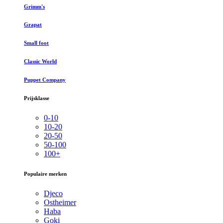
Grimm's
Grapat
Small foot
Classic World
Puppet Company
Prijsklasse
0-10
10-20
20-50
50-100
100+
Populaire merken
Djeco
Ostheimer
Haba
Goki