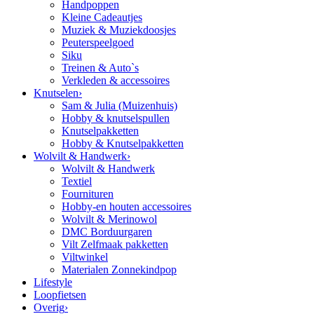
Handpoppen
Kleine Cadeautjes
Muziek & Muziekdoosjes
Peuterspeelgoed
Siku
Treinen & Auto`s
Verkleden & accessoires
Knutselen
›
Sam & Julia (Muizenhuis)
Hobby & knutselspullen
Knutselpakketten
Hobby & Knutselpakketten
Wolvilt & Handwerk
›
Wolvilt & Handwerk
Textiel
Fournituren
Hobby-en houten accessoires
Wolvilt & Merinowol
DMC Borduurgaren
Vilt Zelfmaak pakketten
Viltwinkel
Materialen Zonnekindpop
Lifestyle
Loopfietsen
Overig
›