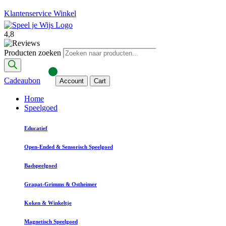
Klantenservice
Winkel
4,8
Producten zoeken
Cadeaubon
Account
Cart
Home
Speelgoed
Educatief
Open-Ended & Sensorisch Speelgoed
Badspeelgoed
Grapat-Grimms & Ostheimer
Koken & Winkeltje
Magnetisch Speelgoed