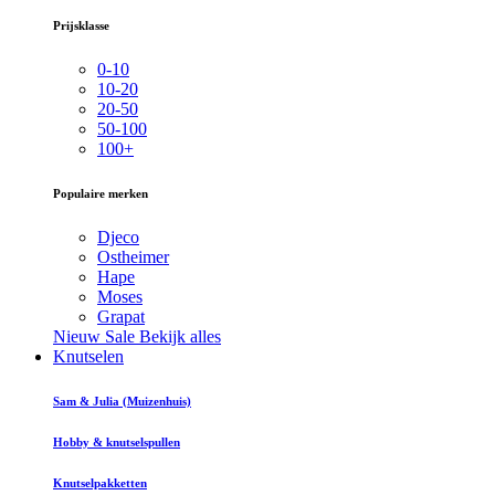
Prijsklasse
0-10
10-20
20-50
50-100
100+
Populaire merken
Djeco
Ostheimer
Hape
Moses
Grapat
Nieuw
Sale
Bekijk alles
Knutselen
Sam & Julia (Muizenhuis)
Hobby & knutselspullen
Knutselpakketten