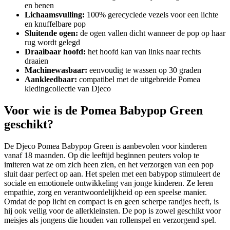
en benen
Lichaamsvulling:
100% gerecyclede vezels voor een lichte
en knuffelbare pop
Sluitende ogen:
de ogen vallen dicht wanneer de pop op haar
rug wordt gelegd
Draaibaar hoofd:
het hoofd kan van links naar rechts
draaien
Machinewasbaar:
eenvoudig te wassen op 30 graden
Aankleedbaar:
compatibel met de uitgebreide Pomea
kledingcollectie van Djeco
Voor wie is de Pomea Babypop Green
geschikt?
De Djeco Pomea Babypop Green is aanbevolen voor kinderen
vanaf 18 maanden. Op die leeftijd beginnen peuters volop te
imiteren wat ze om zich heen zien, en het verzorgen van een pop
sluit daar perfect op aan. Het spelen met een babypop stimuleert de
sociale en emotionele ontwikkeling van jonge kinderen. Ze leren
empathie, zorg en verantwoordelijkheid op een speelse manier.
Omdat de pop licht en compact is en geen scherpe randjes heeft, is
hij ook veilig voor de allerkleinsten. De pop is zowel geschikt voor
meisjes als jongens die houden van rollenspel en verzorgend spel.