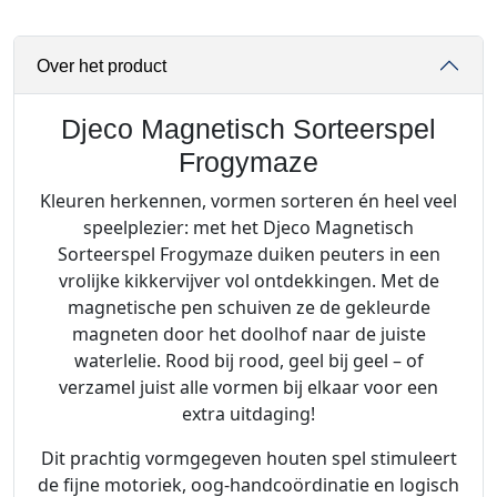
n
e
Over het product
t
i
s
Djeco Magnetisch Sorteerspel
c
Frogymaze
h
Kleuren herkennen, vormen sorteren én heel veel
S
speelplezier: met het Djeco Magnetisch
o
Sorteerspel Frogymaze duiken peuters in een
r
vrolijke kikkervijver vol ontdekkingen. Met de
t
magnetische pen schuiven ze de gekleurde
e
magneten door het doolhof naar de juiste
e
waterlelie. Rood bij rood, geel bij geel – of
r
verzamel juist alle vormen bij elkaar voor een
s
extra uitdaging!
p
e
Dit prachtig vormgegeven houten spel stimuleert
l
de fijne motoriek, oog-handcoördinatie en logisch
F