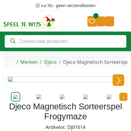
Skip to content
Skip to footer
v.a 50,- geen verzendkosten
Cart
Account
P
r
o
d
u
c
Home
Merken
Djeco
Djeco Magnetisch Sorteerspe
t
e
n
z
o
e
k
›
e
n
Djeco Magnetisch Sorteerspel
Frogymaze
Artikelnr.: DJ01614