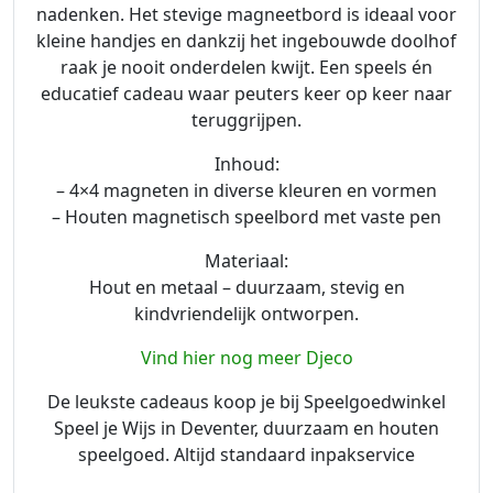
nadenken. Het stevige magneetbord is ideaal voor
r
kleine handjes en dankzij het ingebouwde doolhof
o
raak je nooit onderdelen kwijt. Een speels én
g
educatief cadeau waar peuters keer op keer naar
y
teruggrijpen.
m
a
Inhoud:
z
– 4×4 magneten in diverse kleuren en vormen
e
– Houten magnetisch speelbord met vaste pen
a
Materiaal:
a
Hout en metaal – duurzaam, stevig en
n
kindvriendelijk ontworpen.
t
a
Vind hier nog meer Djeco
l
De leukste cadeaus koop je bij Speelgoedwinkel
Speel je Wijs in Deventer, duurzaam en houten
speelgoed. Altijd standaard inpakservice