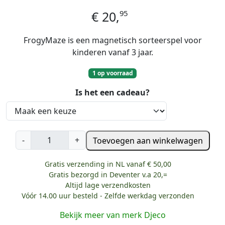
95
€
20,
FrogyMaze is een magnetisch sorteerspel voor
kinderen vanaf 3 jaar.
1 op voorraad
Is het een cadeau?
D
-
+
Toevoegen aan winkelwagen
j
e
Gratis verzending in NL vanaf € 50,00
c
Gratis bezorgd in Deventer v.a 20,=
o
Altijd lage verzendkosten
M
Vóór 14.00 uur besteld - Zelfde werkdag verzonden
a
Bekijk meer van merk Djeco
g