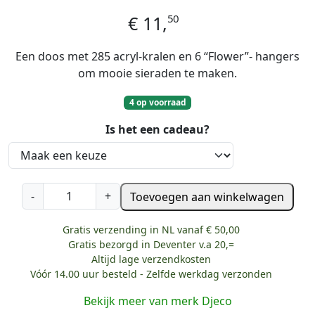
50
€
11,
Een doos met 285 acryl-kralen en 6 “Flower”- hangers
om mooie sieraden te maken.
4 op voorraad
Is het een cadeau?
D
-
+
Toevoegen aan winkelwagen
j
e
Gratis verzending in NL vanaf € 50,00
c
Gratis bezorgd in Deventer v.a 20,=
o
Altijd lage verzendkosten
K
Vóór 14.00 uur besteld - Zelfde werkdag verzonden
r
Bekijk meer van merk Djeco
a