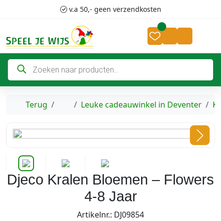
Skip to content
Skip to footer
v.a 50,- geen verzendkosten
Cart
Account
P
r
o
d
u
c
Home
Terug
Leuke cadeauwinkel in Deventer
Kr
t
e
n
z
o
e
k
e
n
Djeco Kralen Bloemen – Flowers
4-8 Jaar
Artikelnr.: DJ09854