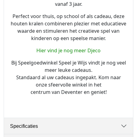
vanaf 3 jaar.
-
8
Perfect voor thuis, op school of als cadeau, deze
J
houten kralen combineren plezier met educatieve
a
waarde en stimuleren het creatieve spel van
a
kinderen op een speelse manier.
r
Hier vind je nog meer Djeco
a
a
Bij Speelgoedwinkel Speel je Wijs vindt je nog veel
n
meer leuke cadeaus.
t
Standaard al uw cadeaus ingepakt. Kom naar
a
onze sfeervolle winkel in het
l
centrum van Deventer en geniet!
Specificaties