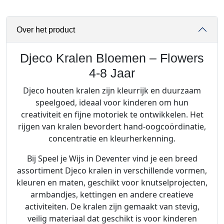
l
e
Over het product
n
B
l
Djeco Kralen Bloemen – Flowers
o
4-8 Jaar
e
Djeco houten kralen zijn kleurrijk en duurzaam
m
speelgoed, ideaal voor kinderen om hun
e
creativiteit en fijne motoriek te ontwikkelen. Het
n
rijgen van kralen bevordert hand-oogcoördinatie,
-
concentratie en kleurherkenning.
F
l
Bij Speel je Wijs in Deventer vind je een breed
o
assortiment Djeco kralen in verschillende vormen,
w
kleuren en maten, geschikt voor knutselprojecten,
e
armbandjes, kettingen en andere creatieve
r
activiteiten. De kralen zijn gemaakt van stevig,
s
veilig materiaal dat geschikt is voor kinderen
4