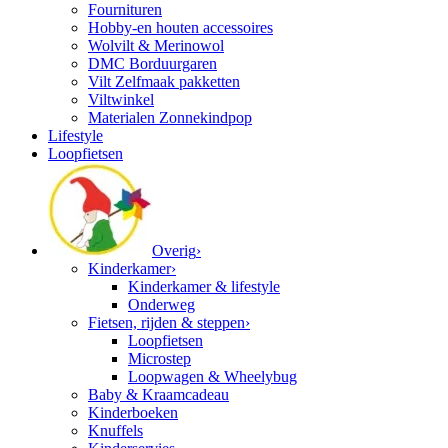
Fournituren
Hobby-en houten accessoires
Wolvilt & Merinowol
DMC Borduurgaren
Vilt Zelfmaak pakketten
Viltwinkel
Materialen Zonnekindpop
Lifestyle
Loopfietsen
Overig
›
Kinderkamer
›
Kinderkamer & lifestyle
Onderweg
Fietsen, rijden & steppen
›
Loopfietsen
Microstep
Loopwagen & Wheelybug
Baby & Kraamcadeau
Kinderboeken
Knuffels