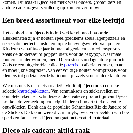
komen. Dit maakt Djeco een merk waar ouders, grootouders en
andere cadeau-gevers volledig op kunnen vertrouwen.
Een breed assortiment voor elke leeftijd
Het aanbod van Djeco is indrukwekkend breed. Voor de
allerkleinsten zijn er houten speelgoeditems zoals lagenpuzzels en
eetsets die perfect aansluiten bij de belevingswereld van peuters.
Kinderen vanaf twee jaar kunnen al genieten van rollenspelsets
zoals de doktersset of poppenluiers voor de babypop. Naarmate
kinderen ouder worden, biedt Djeco steeds uitdagendere producten.
Zo is er een uitgebreide collectie
puzzels
in allerlei vormen, maten
en moeilijkheidsgraden, van eenvoudige houten vormpuzzels voor
kleuters tot gedetailleerde kartonnen puzzels voor oudere kinderen.
Wie op zoek is naar iets creatiefs, vindt bij Djeco ook een rijke
selectie
knutselpakketten
. Van schminksets en stickervellen tot
complete teken- en schildersets: de creatieve productlijn van Djeco
prikkelt de verbeelding en helpt kinderen hun artistieke talent te
ontwikkelen. Denk aan de populaire Schminkset Rio de Janeiro of
de Stickers De kleine wereld van Tinyly, twee voorbeelden van hoe
speels en fantasierijk Djeco omgaat met creatief materiaal.
Djeco als cadeau: altijd raak