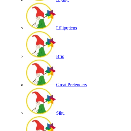
Lilliputiens
Brio
Great Pretenders
Siku