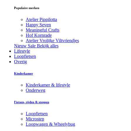
Populaire merken
Atelier Pippilotta
Happy Seven
Meaningful Crafts
Hof Kornrade
Atelier Vrolijke Viltvriendjes
Nieuw
Sale
Bekijk alles
Lifestyle
Loopfietsen
Overig
Kinderkamer
Kinderkamer & lifestyle
Onderweg
Fietsen, rijden & steppen
Loopfietsen
Microstep
Loopwagen & Wheelybug