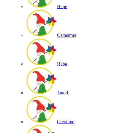
Hape
Ostheimer
Haba
Janod
Creotime