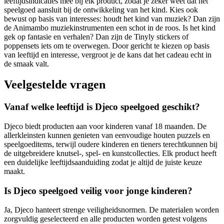
leeftijdsindicaties mee bij elk product, zodat je zeker weet dat het
speelgoed aansluit bij de ontwikkeling van het kind. Kies ook
bewust op basis van interesses: houdt het kind van muziek? Dan zijn
de Animambo muziekinstrumenten een schot in de roos. Is het kind
gek op fantasie en verhalen? Dan zijn de Tinyly stickers of
poppensets iets om te overwegen. Door gericht te kiezen op basis
van leeftijd en interesse, vergroot je de kans dat het cadeau echt in
de smaak valt.
Veelgestelde vragen
Vanaf welke leeftijd is Djeco speelgoed geschikt?
Djeco biedt producten aan voor kinderen vanaf 18 maanden. De
allerkleinsten kunnen genieten van eenvoudige houten puzzels en
speelgoeditems, terwijl oudere kinderen en tieners terechtkunnen bij
de uitgebreidere knutsel-, spel- en kunstcollecties. Elk product heeft
een duidelijke leeftijdsaanduiding zodat je altijd de juiste keuze
maakt.
Is Djeco speelgoed veilig voor jonge kinderen?
Ja, Djeco hanteert strenge veiligheidsnormen. De materialen worden
zorgvuldig geselecteerd en alle producten worden getest volgens