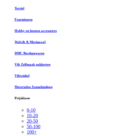
Textiel
Fournituren
Hobby-en houten accessoires
Wolvilt & Merinowol
DMC Borduurgaren
Vilt Zelfmaak pakketten
Viltwinkel
Materialen Zonnekindpop
Prijsklasse
0-10
10-20
20-50
50-100
100+