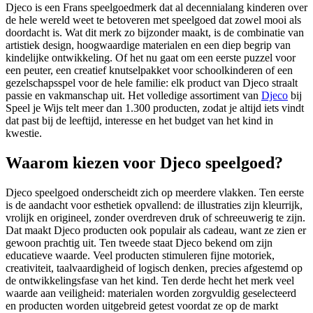
Djeco is een Frans speelgoedmerk dat al decennialang kinderen over
de hele wereld weet te betoveren met speelgoed dat zowel mooi als
doordacht is. Wat dit merk zo bijzonder maakt, is de combinatie van
artistiek design, hoogwaardige materialen en een diep begrip van
kindelijke ontwikkeling. Of het nu gaat om een eerste puzzel voor
een peuter, een creatief knutselpakket voor schoolkinderen of een
gezelschapsspel voor de hele familie: elk product van Djeco straalt
passie en vakmanschap uit. Het volledige assortiment van
Djeco
bij
Speel je Wijs telt meer dan 1.300 producten, zodat je altijd iets vindt
dat past bij de leeftijd, interesse en het budget van het kind in
kwestie.
Waarom kiezen voor Djeco speelgoed?
Djeco speelgoed onderscheidt zich op meerdere vlakken. Ten eerste
is de aandacht voor esthetiek opvallend: de illustraties zijn kleurrijk,
vrolijk en origineel, zonder overdreven druk of schreeuwerig te zijn.
Dat maakt Djeco producten ook populair als cadeau, want ze zien er
gewoon prachtig uit. Ten tweede staat Djeco bekend om zijn
educatieve waarde. Veel producten stimuleren fijne motoriek,
creativiteit, taalvaardigheid of logisch denken, precies afgestemd op
de ontwikkelingsfase van het kind. Ten derde hecht het merk veel
waarde aan veiligheid: materialen worden zorgvuldig geselecteerd
en producten worden uitgebreid getest voordat ze op de markt