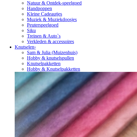
Natuur & Ontdek-speelgoed
Handpoppen
Kleine Cadeautjes
Muziek & Muziekdoosjes
Peuterspeelgoed
Siku
Treinen & Auto`s
Verkleden & accessoires
Knutselen
›
Sam & Julia (Muizenhuis)
Hobby & knutselspullen
Knutselpakketten
Hobby & Knutselpakketten