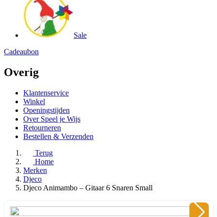
Sale
Cadeaubon
Overig
Klantenservice
Winkel
Openingstijden
Over Speel je Wijs
Retourneren
Bestellen & Verzenden
Terug
Home
Merken
Djeco
Djeco Animambo – Gitaar 6 Snaren Small