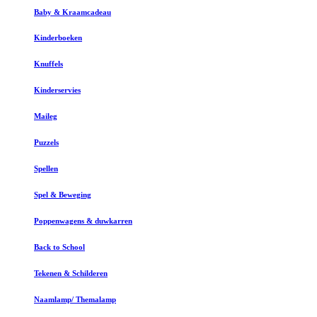
Baby & Kraamcadeau
Kinderboeken
Knuffels
Kinderservies
Maileg
Puzzels
Spellen
Spel & Beweging
Poppenwagens & duwkarren
Back to School
Tekenen & Schilderen
Naamlamp/ Themalamp