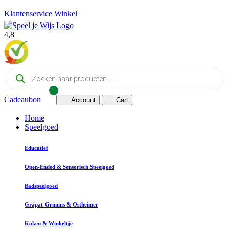
Klantenservice
Winkel
4,8
Producten
zoeken
Cadeaubon
Account
Cart
Home
Speelgoed
Educatief
Open-Ended & Sensorisch Speelgoed
Badspeelgoed
Grapat-Grimms & Ostheimer
Koken & Winkeltje