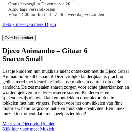
Gratis bezorgd in Deventer v.a 20,=
6
Altijd lage verzendkosten
Snaren
Vóór 14.00 uur besteld - Zelfde werkdag verzonden
Small
aantal
Bekijk meer van merk Djeco
Over het product
Djeco Animambo – Gitaar 6
Snaren Small
Laat je kinderen hun muzikale talent ontdekken met de Djeco Gitaar
Animambo Small 6 snaren! Deze vrolijke kindergitaar is prachtig
geïllustreerd met kleurrijke Indiaanse motieven en trekt direct de
aandacht. De zes metalen snaren zorgen voor echte gitaarklanken en
worden geleverd met twee reserve snaren. Kinderen leren
spelenderwijs nieuwe klanken ontdekken door akkoorden te
tokkelen met hun vingers. Perfect voor het ontwikkelen van fijne
motoriek, hand-oogcoördinatie en muzikale creativiteit. Een uniek
muziekinstrument dat uren speelplezier biedt!
Meer van Djeco vind je hier
Kijk hier voor meer Muziek