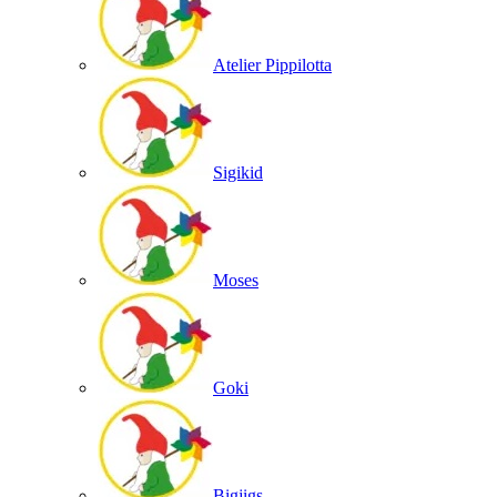
Atelier Pippilotta
Sigikid
Moses
Goki
Bigjigs