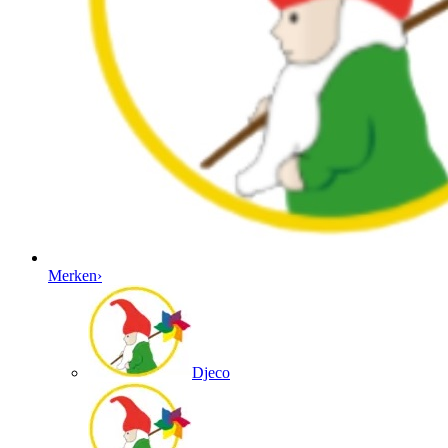
Merken
›
Djeco