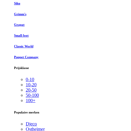
Siku
Grimm's
Grapat
Small foot
Classic World
Puppet Company
Prijsklasse
0-10
10-20
20-50
50-100
100+
Populaire merken
Djeco
Ostheimer