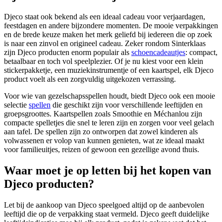
Djeco staat ook bekend als een ideaal cadeau voor verjaardagen,
feestdagen en andere bijzondere momenten. De mooie verpakkingen
en de brede keuze maken het merk geliefd bij iedereen die op zoek
is naar een zinvol en origineel cadeau. Zeker rondom Sinterklaas
zijn Djeco producten enorm populair als
schoencadeautjes
: compact,
betaalbaar en toch vol speelplezier. Of je nu kiest voor een klein
stickerpakketje, een muziekinstrumentje of een kaartspel, elk Djeco
product voelt als een zorgvuldig uitgekozen verrassing.
Voor wie van gezelschapsspellen houdt, biedt Djeco ook een mooie
selectie
spellen
die geschikt zijn voor verschillende leeftijden en
groepsgroottes. Kaartspellen zoals Smoothie en Méchanlou zijn
compacte spelletjes die snel te leren zijn en zorgen voor veel gelach
aan tafel. De spellen zijn zo ontworpen dat zowel kinderen als
volwassenen er volop van kunnen genieten, wat ze ideaal maakt
voor familieuitjes, reizen of gewoon een gezellige avond thuis.
Waar moet je op letten bij het kopen van
Djeco producten?
Let bij de aankoop van Djeco speelgoed altijd op de aanbevolen
leeftijd die op de verpakking staat vermeld. Djeco geeft duidelijke