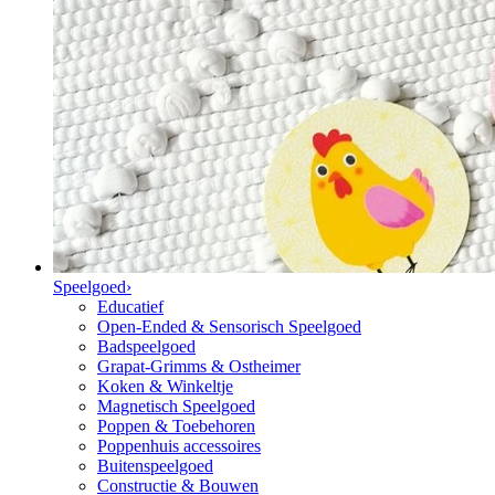
Speelgoed
›
Educatief
Open-Ended & Sensorisch Speelgoed
Badspeelgoed
Grapat-Grimms & Ostheimer
Koken & Winkeltje
Magnetisch Speelgoed
Poppen & Toebehoren
Poppenhuis accessoires
Buitenspeelgoed
Constructie & Bouwen