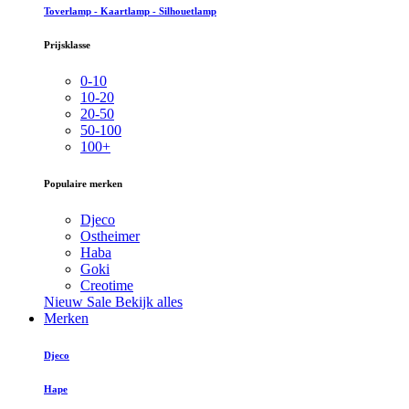
Toverlamp - Kaartlamp - Silhouetlamp
Prijsklasse
0-10
10-20
20-50
50-100
100+
Populaire merken
Djeco
Ostheimer
Haba
Goki
Creotime
Nieuw
Sale
Bekijk alles
Merken
Djeco
Hape