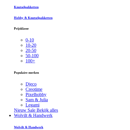
Knutselpakketten
Hobby & Knutselpakketten
Prijsklasse
0-10
10-20
20-50
50-100
100+
Populaire merken
Djeco
Creotime
Pixelhobby
Sam & Julia
Legami
Nieuw
Sale
Bekijk alles
Wolvilt & Handwerk
Wolvilt & Handwerk