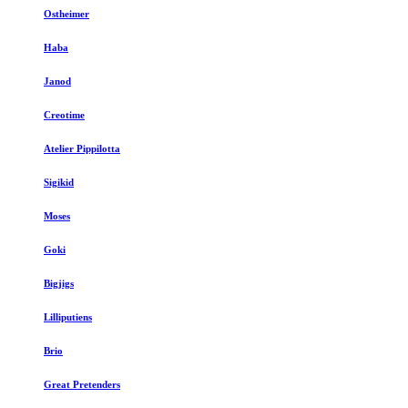
Ostheimer
Haba
Janod
Creotime
Atelier Pippilotta
Sigikid
Moses
Goki
Bigjigs
Lilliputiens
Brio
Great Pretenders