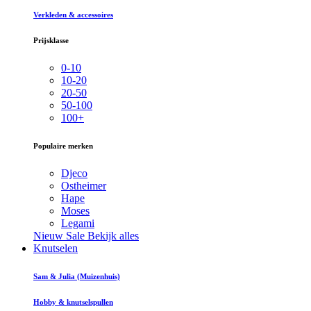
Verkleden & accessoires
Prijsklasse
0-10
10-20
20-50
50-100
100+
Populaire merken
Djeco
Ostheimer
Hape
Moses
Legami
Nieuw
Sale
Bekijk alles
Knutselen
Sam & Julia (Muizenhuis)
Hobby & knutselspullen