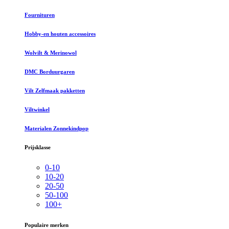
Fournituren
Hobby-en houten accessoires
Wolvilt & Merinowol
DMC Borduurgaren
Vilt Zelfmaak pakketten
Viltwinkel
Materialen Zonnekindpop
Prijsklasse
0-10
10-20
20-50
50-100
100+
Populaire merken