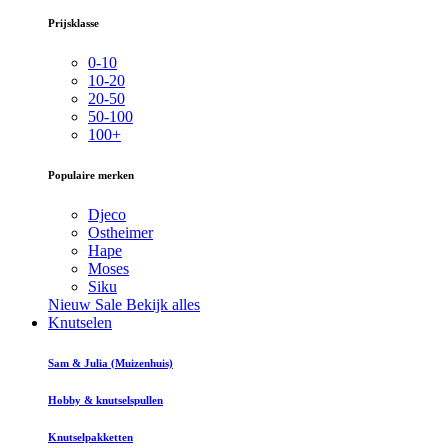
Prijsklasse
0-10
10-20
20-50
50-100
100+
Populaire merken
Djeco
Ostheimer
Hape
Moses
Siku
Nieuw
Sale
Bekijk alles
Knutselen
Sam & Julia (Muizenhuis)
Hobby & knutselspullen
Knutselpakketten