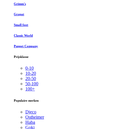
Grimm's
Grapat
Small foot
Classic World
Puppet Company
Prijsklasse
0-10
10-20
20-50
50-100
100+
Populaire merken
Djeco
Ostheimer
Haba
Goki