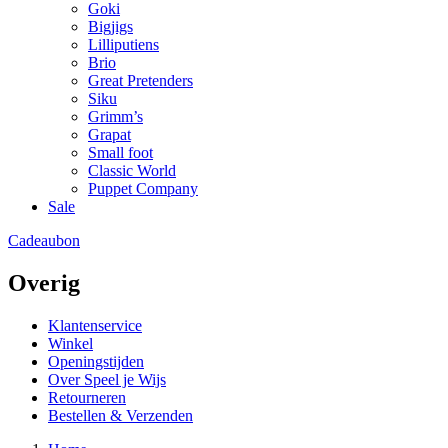
Goki
Bigjigs
Lilliputiens
Brio
Great Pretenders
Siku
Grimm’s
Grapat
Small foot
Classic World
Puppet Company
Sale
Cadeaubon
Overig
Klantenservice
Winkel
Openingstijden
Over Speel je Wijs
Retourneren
Bestellen & Verzenden