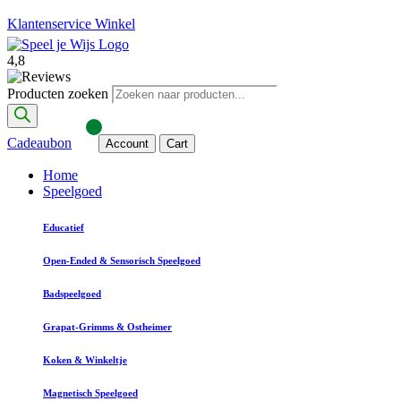
Klantenservice
Winkel
4,8
Producten zoeken
Cadeaubon
Account
Cart
Home
Speelgoed
Educatief
Open-Ended & Sensorisch Speelgoed
Badspeelgoed
Grapat-Grimms & Ostheimer
Koken & Winkeltje
Magnetisch Speelgoed