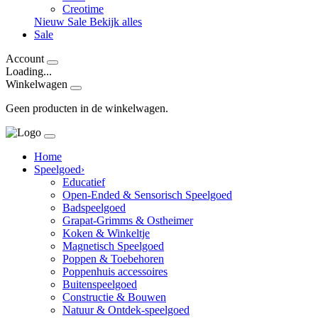
Creotime
Nieuw
Sale
Bekijk alles
Sale
Account
Loading...
Winkelwagen
Geen producten in de winkelwagen.
Home
Speelgoed
›
Educatief
Open-Ended & Sensorisch Speelgoed
Badspeelgoed
Grapat-Grimms & Ostheimer
Koken & Winkeltje
Magnetisch Speelgoed
Poppen & Toebehoren
Poppenhuis accessoires
Buitenspeelgoed
Constructie & Bouwen
Natuur & Ontdek-speelgoed