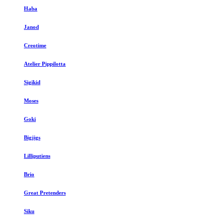
Haba
Janod
Creotime
Atelier Pippilotta
Sigikid
Moses
Goki
Bigjigs
Lilliputiens
Brio
Great Pretenders
Siku