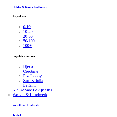
Hobby & Knutselpakketten
Prijsklasse
0-10
10-20
20-50
50-100
100+
Populaire merken
Djeco
Creotime
Pixelhobby
Sam & Julia
Legami
Nieuw
Sale
Bekijk alles
Wolvilt & Handwerk
Wolvilt & Handwerk
Textiel