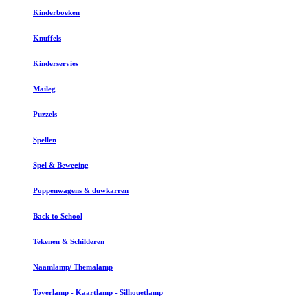
Kinderboeken
Knuffels
Kinderservies
Maileg
Puzzels
Spellen
Spel & Beweging
Poppenwagens & duwkarren
Back to School
Tekenen & Schilderen
Naamlamp/ Themalamp
Toverlamp - Kaartlamp - Silhouetlamp