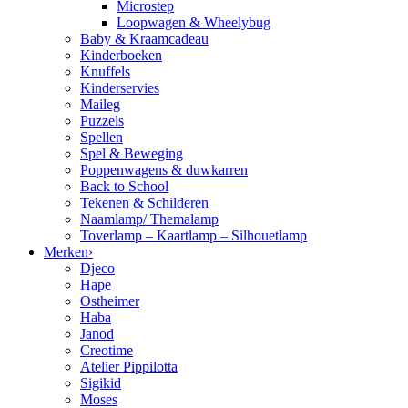
Microstep
Loopwagen & Wheelybug
Baby & Kraamcadeau
Kinderboeken
Knuffels
Kinderservies
Maileg
Puzzels
Spellen
Spel & Beweging
Poppenwagens & duwkarren
Back to School
Tekenen & Schilderen
Naamlamp/ Themalamp
Toverlamp – Kaartlamp – Silhouetlamp
Merken
›
Djeco
Hape
Ostheimer
Haba
Janod
Creotime
Atelier Pippilotta
Sigikid
Moses