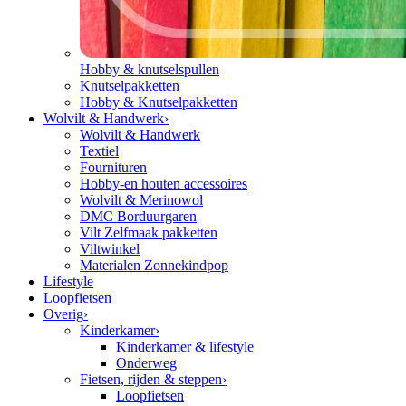
Hobby & knutselspullen
Knutselpakketten
Hobby & Knutselpakketten
Wolvilt & Handwerk
›
Wolvilt & Handwerk
Textiel
Fournituren
Hobby-en houten accessoires
Wolvilt & Merinowol
DMC Borduurgaren
Vilt Zelfmaak pakketten
Viltwinkel
Materialen Zonnekindpop
Lifestyle
Loopfietsen
Overig
›
Kinderkamer
›
Kinderkamer & lifestyle
Onderweg
Fietsen, rijden & steppen
›
Loopfietsen