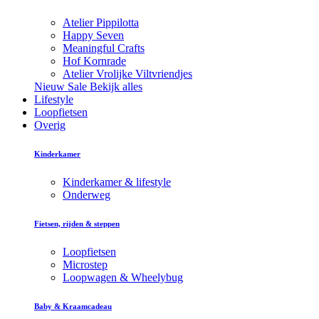
Atelier Pippilotta
Happy Seven
Meaningful Crafts
Hof Kornrade
Atelier Vrolijke Viltvriendjes
Nieuw
Sale
Bekijk alles
Lifestyle
Loopfietsen
Overig
Kinderkamer
Kinderkamer & lifestyle
Onderweg
Fietsen, rijden & steppen
Loopfietsen
Microstep
Loopwagen & Wheelybug
Baby & Kraamcadeau