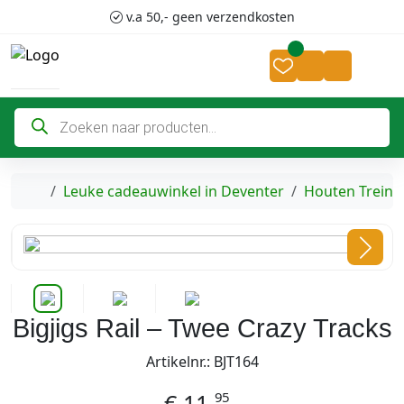
Skip to content
Skip to footer
v.a 50,- geen verzendkosten
Cart
Account
P
r
o
d
u
c
Home
Leuke cadeauwinkel in Deventer
Houten Treinw
t
e
n
z
o
e
k
e
n
Bigjigs Rail – Twee Crazy Tracks
Artikelnr.: BJT164
95
€
11,