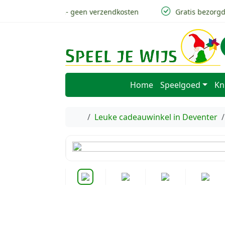
Skip to content
Skip to footer
v.a 50,- geen verzendkosten
Gratis bezorgd i
Home
Speelgoed
Kn
Home
Leuke cadeauwinkel in Deventer