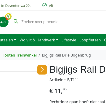
n Deventer v.a 20,-
Altijd lage verzendkosten
V
P
4,8
r
o
d
u
c
utselen
Wolvilt & Handwerk
Lifestyle
Loopfietsen
t
e
n
z
Houten Treinwinkel
Bigjigs Rail Drie Bogenbrug
o
e
k
Bigjigs Rail 
e
n
Artikelnr.: BJT111
95
€
11,
Rechtdoor gaan hoeft niet saai 