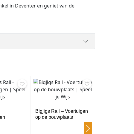
nkel in Deventer en geniet van de
Bigjigs Rail – Voertuigen
gen
op de bouwplaats
Bigjigs Rail – 