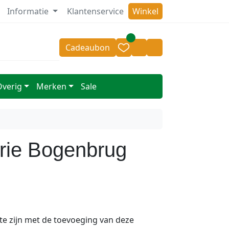
Informatie
Klantenservice
Winkel
oor 14.00 besteld = zelfde dag verzonden
v.a 50,- geen
Cadeaubon
Cart
Account
Overig
Merken
Sale
Drie Bogenbrug
te zijn met de toevoeging van deze