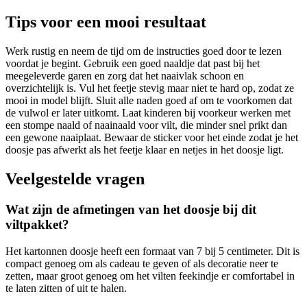
Tips voor een mooi resultaat
Werk rustig en neem de tijd om de instructies goed door te lezen
voordat je begint. Gebruik een goed naaldje dat past bij het
meegeleverde garen en zorg dat het naaivlak schoon en
overzichtelijk is. Vul het feetje stevig maar niet te hard op, zodat ze
mooi in model blijft. Sluit alle naden goed af om te voorkomen dat
de vulwol er later uitkomt. Laat kinderen bij voorkeur werken met
een stompe naald of naainaald voor vilt, die minder snel prikt dan
een gewone naaiplaat. Bewaar de sticker voor het einde zodat je het
doosje pas afwerkt als het feetje klaar en netjes in het doosje ligt.
Veelgestelde vragen
Wat zijn de afmetingen van het doosje bij dit
viltpakket?
Het kartonnen doosje heeft een formaat van 7 bij 5 centimeter. Dit is
compact genoeg om als cadeau te geven of als decoratie neer te
zetten, maar groot genoeg om het vilten feekindje er comfortabel in
te laten zitten of uit te halen.