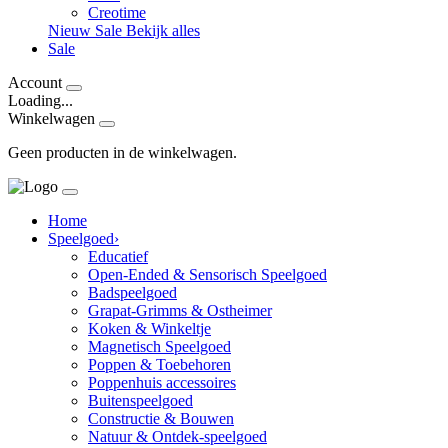
Creotime
Nieuw
Sale
Bekijk alles
Sale
Account
Loading...
Winkelwagen
Geen producten in de winkelwagen.
Home
Speelgoed
›
Educatief
Open-Ended & Sensorisch Speelgoed
Badspeelgoed
Grapat-Grimms & Ostheimer
Koken & Winkeltje
Magnetisch Speelgoed
Poppen & Toebehoren
Poppenhuis accessoires
Buitenspeelgoed
Constructie & Bouwen
Natuur & Ontdek-speelgoed