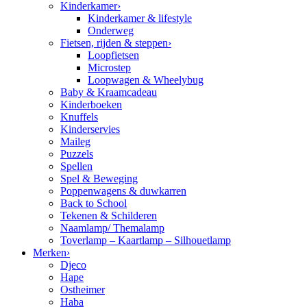
Kinderkamer
›
Kinderkamer & lifestyle
Onderweg
Fietsen, rijden & steppen
›
Loopfietsen
Microstep
Loopwagen & Wheelybug
Baby & Kraamcadeau
Kinderboeken
Knuffels
Kinderservies
Maileg
Puzzels
Spellen
Spel & Beweging
Poppenwagens & duwkarren
Back to School
Tekenen & Schilderen
Naamlamp/ Themalamp
Toverlamp – Kaartlamp – Silhouetlamp
Merken
›
Djeco
Hape
Ostheimer
Haba