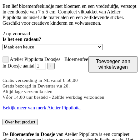
Een lief bloemenfeekindje met bloemen en een vrededuifje, verstopt
in een doosje van 7 x 5 cm. Compleet viltpakket van Atelier
Pippilotta inclusief alle materialen en een zelfklevende sticker.
Geschikt voor creatieve kinderen en volwassenen.
2 op voorraad
Is het een cadeau?
Atelier Pippilotta Doosjes - Bloemenfee
-
Toevoegen aan
in Doosje aantal
+
winkelwagen
Gratis verzending in NL vanaf € 50,00
Gratis bezorgd in Deventer v.a 20,=
Altijd lage verzendkosten
Vóór 14.00 uur besteld - Zelfde werkdag verzonden
Bekijk meer van merk Atelier Pippilotta
Over het product
De
Bloemenfee in Doosje
van Atelier Pippilotta is een compleet
viltpakket waarmee je stap voor stap een schattig feetje maakt. Het