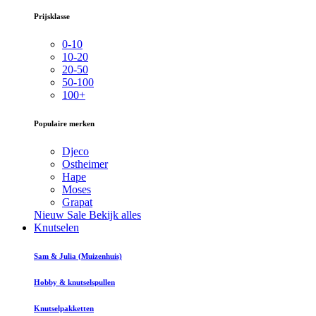
Prijsklasse
0-10
10-20
20-50
50-100
100+
Populaire merken
Djeco
Ostheimer
Hape
Moses
Grapat
Nieuw
Sale
Bekijk alles
Knutselen
Sam & Julia (Muizenhuis)
Hobby & knutselspullen
Knutselpakketten