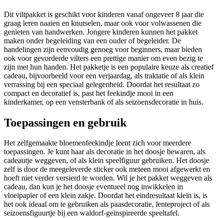
Dit viltpakket is geschikt voor kinderen vanaf ongeveer 8 jaar die
graag leren naaien en knutselen, maar ook voor volwassenen die
genieten van handwerken. Jongere kinderen kunnen het pakket
maken onder begeleiding van een ouder of begeleider. De
handelingen zijn eenvoudig genoeg voor beginners, maar bieden
ook voor gevorderde vilters een prettige manier om even bezig te
zijn met hun handen. Het pakketje is een populaire keuze als creatief
cadeau, bijvoorbeeld voor een verjaardag, als traktatie of als klein
verrassing bij een speciaal gelegenheid. Doordat het resultaat zo
compact en decoratief is, past het feekindje mooi in een
kinderkamer, op een vensterbank of als seizoensdecoratie in huis.
Toepassingen en gebruik
Het zelfgemaakte bloemenfeekindje leent zich voor meerdere
toepassingen. Je kunt haar als decoratie in het doosje bewaren, als
cadeautje weggeven, of als klein speelfiguur gebruiken. Het doosje
zelf is door de meegeleverde sticker ook meteen mooi afgewerkt en
hoeft niet verder versierd te worden. Wil je het pakket weggeven als
cadeau, dan kun je het doosje eventueel nog inwikkelen in
vloeipapier of een klein zakje. Doordat het eindresultaat klein is, is
het ook ideaal om te gebruiken als paasdecoratie, lenteproject of als
seizoensfiguurtje bij een waldorf-geïnspireerde speeltafel.