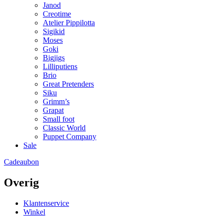
Janod
Creotime
Atelier Pippilotta
Sigikid
Moses
Goki
Bigjigs
Lilliputiens
Brio
Great Pretenders
Siku
Grimm’s
Grapat
Small foot
Classic World
Puppet Company
Sale
Cadeaubon
Overig
Klantenservice
Winkel