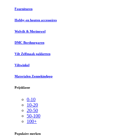
Fournituren
Hobby-en houten accessoires
Wolvilt & Merinowol
DMC Borduurgaren
Vilt Zelfmaak pakketten
Viltwinkel
Materialen Zonnekindpop
Prijsklasse
0-10
10-20
20-50
50-100
100+
Populaire merken