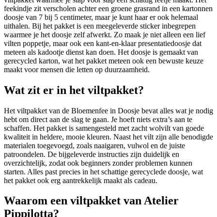
feekindje zit verscholen achter een groene grasrand in een kartonnen
doosje van 7 bij 5 centimeter, maar je kunt haar er ook helemaal
uithalen. Bij het pakket is een meegeleverde sticker inbegrepen
waarmee je het doosje zelf afwerkt. Zo maak je niet alleen een lief
vilten poppetje, maar ook een kant-en-klaar presentatiedoosje dat
meteen als kadootje dienst kan doen. Het doosje is gemaakt van
gerecycled karton, wat het pakket meteen ook een bewuste keuze
maakt voor mensen die letten op duurzaamheid.
Wat zit er in het viltpakket?
Het viltpakket van de Bloemenfee in Doosje bevat alles wat je nodig
hebt om direct aan de slag te gaan. Je hoeft niets extra’s aan te
schaffen. Het pakket is samengesteld met zacht wolvilt van goede
kwaliteit in heldere, mooie kleuren. Naast het vilt zijn alle benodigde
materialen toegevoegd, zoals naaigaren, vulwol en de juiste
patroondelen. De bijgeleverde instructies zijn duidelijk en
overzichtelijk, zodat ook beginners zonder problemen kunnen
starten. Alles past precies in het schattige gerecyclede doosje, wat
het pakket ook erg aantrekkelijk maakt als cadeau.
Waarom een viltpakket van Atelier
Pippilotta?