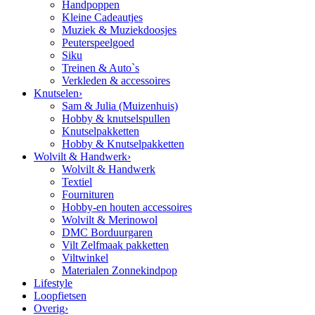
Handpoppen
Kleine Cadeautjes
Muziek & Muziekdoosjes
Peuterspeelgoed
Siku
Treinen & Auto`s
Verkleden & accessoires
Knutselen
›
Sam & Julia (Muizenhuis)
Hobby & knutselspullen
Knutselpakketten
Hobby & Knutselpakketten
Wolvilt & Handwerk
›
Wolvilt & Handwerk
Textiel
Fournituren
Hobby-en houten accessoires
Wolvilt & Merinowol
DMC Borduurgaren
Vilt Zelfmaak pakketten
Viltwinkel
Materialen Zonnekindpop
Lifestyle
Loopfietsen
Overig
›