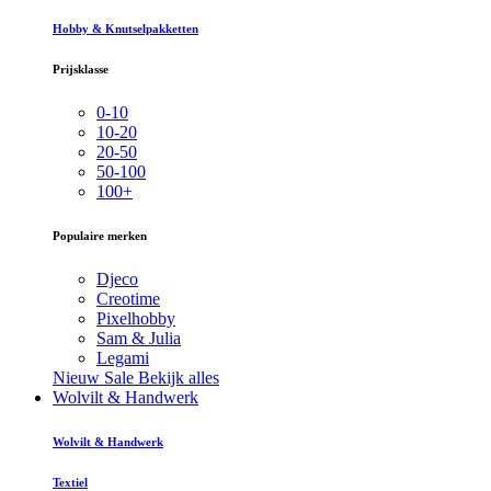
Hobby & Knutselpakketten
Prijsklasse
0-10
10-20
20-50
50-100
100+
Populaire merken
Djeco
Creotime
Pixelhobby
Sam & Julia
Legami
Nieuw
Sale
Bekijk alles
Wolvilt & Handwerk
Wolvilt & Handwerk
Textiel