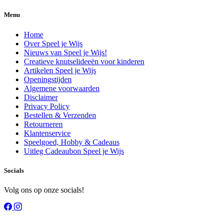
Menu
Home
Over Speel je Wijs
Nieuws van Speel je Wijs!
Creatieve knutselideeën voor kinderen
Artikelen Speel je Wijs
Openingstijden
Algemene voorwaarden
Disclaimer
Privacy Policy
Bestellen & Verzenden
Retourneren
Klantenservice
Speelgoed, Hobby & Cadeaus
Uitleg Cadeaubon Speel je Wijs
Socials
Volg ons op onze socials!