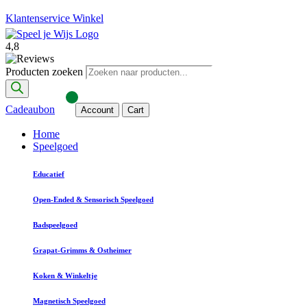
Klantenservice
Winkel
4,8
Producten zoeken
Cadeaubon
Account
Cart
Home
Speelgoed
Educatief
Open-Ended & Sensorisch Speelgoed
Badspeelgoed
Grapat-Grimms & Ostheimer
Koken & Winkeltje
Magnetisch Speelgoed