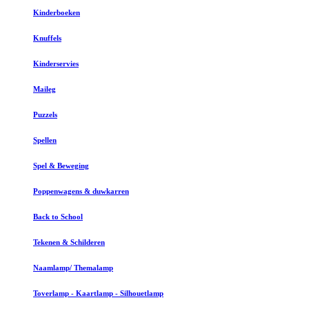
Kinderboeken
Knuffels
Kinderservies
Maileg
Puzzels
Spellen
Spel & Beweging
Poppenwagens & duwkarren
Back to School
Tekenen & Schilderen
Naamlamp/ Themalamp
Toverlamp - Kaartlamp - Silhouetlamp