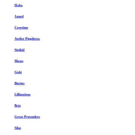
Haba
Janod
Creotime
Atelier Pippilotta
Sigikid
Moses
Goki
Bigjigs
Lilliputiens
Brio
Great Pretenders
Siku