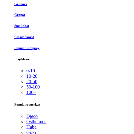
Grimm's
Grapat
Small foot
Classic World
Puppet Company
Prijsklasse
0-10
10-20
20-50
50-100
100+
Populaire merken
Djeco
Ostheimer
Haba
Goki