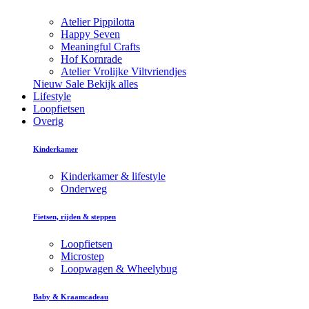
Atelier Pippilotta
Happy Seven
Meaningful Crafts
Hof Kornrade
Atelier Vrolijke Viltvriendjes
Nieuw
Sale
Bekijk alles
Lifestyle
Loopfietsen
Overig
Kinderkamer
Kinderkamer & lifestyle
Onderweg
Fietsen, rijden & steppen
Loopfietsen
Microstep
Loopwagen & Wheelybug
Baby & Kraamcadeau