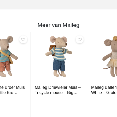
Meer van Maileg
ne Broer Muis
Maileg Driewieler Muis –
Maileg Balleri
ittle Bro…
Tricycle mouse – Big…
White – Grote
…