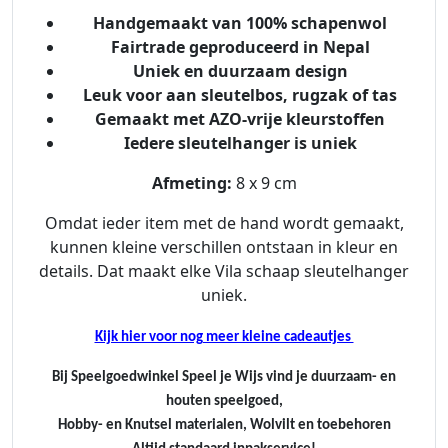
i
Handgemaakt van 100% schapenwol
l
Fairtrade geproduceerd in Nepal
t
Uniek en duurzaam design
a
Leuk voor aan sleutelbos, rugzak of tas
a
Gemaakt met AZO-vrije kleurstoffen
n
Iedere sleutelhanger is uniek
t
a
Afmeting:
8 x 9 cm
l
Omdat ieder item met de hand wordt gemaakt,
kunnen kleine verschillen ontstaan in kleur en
details. Dat maakt elke Vila schaap sleutelhanger
uniek.
Kijk hier voor nog meer kleine cadeautjes
Bij Speelgoedwinkel Speel je Wijs vind je duurzaam- en
houten speelgoed,
Hobby- en Knutsel materialen, Wolvilt en toebehoren