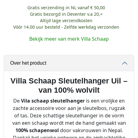
l
Gratis verzending in NL vanaf € 50,00
l
Gratis bezorgd in Deventer v.a 20,=
a
Altijd lage verzendkosten
S
Vóór 14.00 uur besteld - Zelfde werkdag verzonden
c
Bekijk meer van merk Villa Schaap
h
a
a
Over het product
p
S
l
Villa Schaap Sleutelhanger Uil –
e
van 100% wolvilt
u
De
Vila schaap sleutelhanger
is een vrolijke en
t
zachte accessoire voor aan je sleutelbos, rugzak
e
of tas. Deze schattige sleutelhanger in de vorm
l
van een schaap wordt met de hand gemaakt van
h
100% schapenwol
door vakvrouwen in Nepal.
a
Dankzij het unieke ontwerp en de ambachtelijke