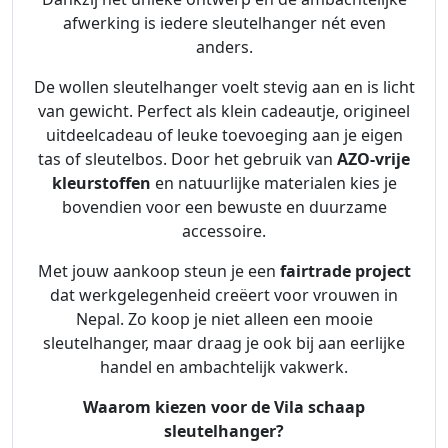
n
afwerking is iedere sleutelhanger nét even
g
anders.
e
r
De wollen sleutelhanger voelt stevig aan en is licht
U
van gewicht. Perfect als klein cadeautje, origineel
i
uitdeelcadeau of leuke toevoeging aan je eigen
l
tas of sleutelbos. Door het gebruik van
AZO-vrije
-
kleurstoffen
en natuurlijke materialen kies je
v
bovendien voor een bewuste en duurzame
a
accessoire.
n
1
Met jouw aankoop steun je een
fairtrade project
0
dat werkgelegenheid creëert voor vrouwen in
0
Nepal. Zo koop je niet alleen een mooie
%
sleutelhanger, maar draag je ook bij aan eerlijke
w
handel en ambachtelijk vakwerk.
o
Waarom kiezen voor de Vila schaap
l
sleutelhanger?
v