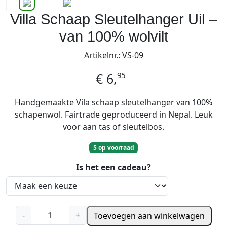
Villa Schaap Sleutelhanger Uil –
van 100% wolvilt
Artikelnr.: VS-09
95
€
6,
Handgemaakte Vila schaap sleutelhanger van 100%
schapenwol. Fairtrade geproduceerd in Nepal. Leuk
voor aan tas of sleutelbos.
5 op voorraad
Is het een cadeau?
V
-
+
Toevoegen aan winkelwagen
i