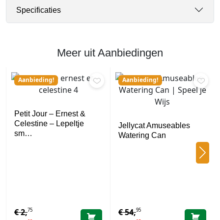
Specificaties
Meer uit Aanbiedingen
Aanbieding!
Aanbieding!
Petit Jour – Ernest &
Celestine – Lepeltje
Jellycat Amuseables
sm…
Watering Can
75
95
€
2,
€
54,