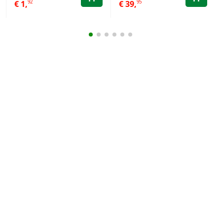
92
95
€
1,
€
39,