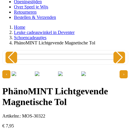
Openingstijden
Over Speel je Wijs
Retourneren
Bestellen & Verzenden
Home
Leuke cadeauwinkel in Deventer
Schoencadeautjes
PhänoMINT Lichtgevende Magnetische Tol
‹
›
PhänoMINT Lichtgevende
Magnetische Tol
Artikelnr.: MOS-30322
€
7,
95