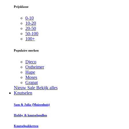
Prijsklasse
0-10
10-20
20-50
50-100
100+
Populaire merken
Djeco
Ostheimer
Hape
Moses
Grapat
Nieuw
Sale
Bekijk alles
Knutselen
Sam & Julia (Muizenhuis)
Hobby & knutselspullen
Knutselpakketten