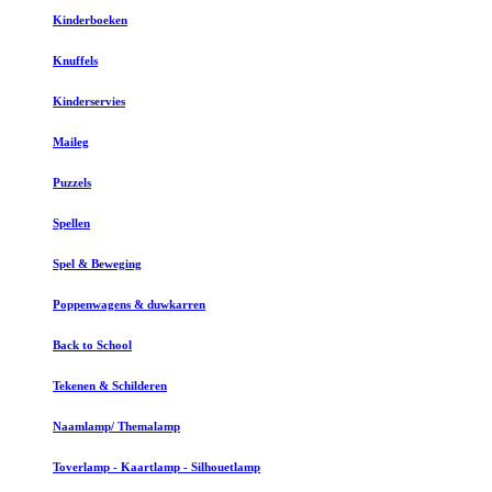
Kinderboeken
Knuffels
Kinderservies
Maileg
Puzzels
Spellen
Spel & Beweging
Poppenwagens & duwkarren
Back to School
Tekenen & Schilderen
Naamlamp/ Themalamp
Toverlamp - Kaartlamp - Silhouetlamp