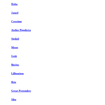
Haba
Janod
Creotime
Atelier Pippilotta
Sigikid
Moses
Goki
Bigjigs
Lilliputiens
Brio
Great Pretenders
Siku