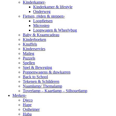
Kinderkamer
›
Kinderkamer & lifestyle
Onderweg
Fietsen, rijden & steppen
›
Loopfietsen
Microstep
Loopwagen & Wheelybug
Baby & Kraamcadeau
Kinderboeken
Knuffels
Kinderservies
Maileg
Puzzels
Spellen
Spel & Beweging
Poppenwagens & duwkarren
Back to School
Tekenen & Schilderen
Naamlamp/ Themalamp
Toverlamp – Kaartlamp – Silhouetlamp
Merken
›
Djeco
Hape
Ostheimer
Haba