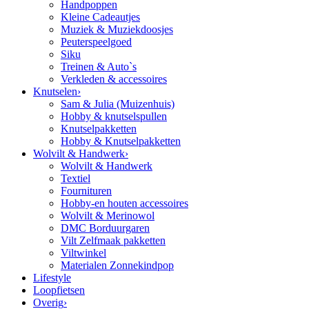
Handpoppen
Kleine Cadeautjes
Muziek & Muziekdoosjes
Peuterspeelgoed
Siku
Treinen & Auto`s
Verkleden & accessoires
Knutselen
›
Sam & Julia (Muizenhuis)
Hobby & knutselspullen
Knutselpakketten
Hobby & Knutselpakketten
Wolvilt & Handwerk
›
Wolvilt & Handwerk
Textiel
Fournituren
Hobby-en houten accessoires
Wolvilt & Merinowol
DMC Borduurgaren
Vilt Zelfmaak pakketten
Viltwinkel
Materialen Zonnekindpop
Lifestyle
Loopfietsen
Overig
›