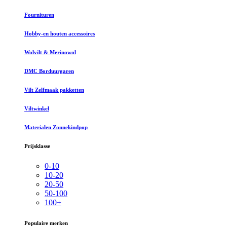
Fournituren
Hobby-en houten accessoires
Wolvilt & Merinowol
DMC Borduurgaren
Vilt Zelfmaak pakketten
Viltwinkel
Materialen Zonnekindpop
Prijsklasse
0-10
10-20
20-50
50-100
100+
Populaire merken