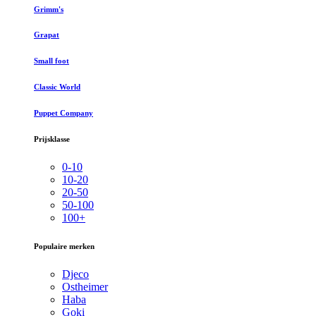
Grimm's
Grapat
Small foot
Classic World
Puppet Company
Prijsklasse
0-10
10-20
20-50
50-100
100+
Populaire merken
Djeco
Ostheimer
Haba
Goki