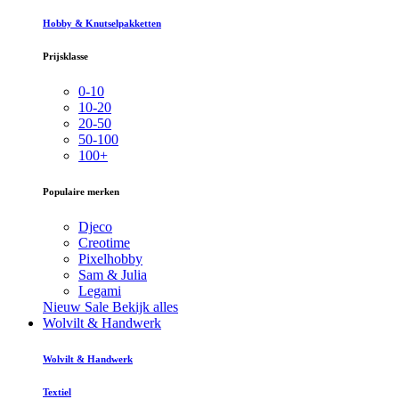
Hobby & Knutselpakketten
Prijsklasse
0-10
10-20
20-50
50-100
100+
Populaire merken
Djeco
Creotime
Pixelhobby
Sam & Julia
Legami
Nieuw
Sale
Bekijk alles
Wolvilt & Handwerk
Wolvilt & Handwerk
Textiel