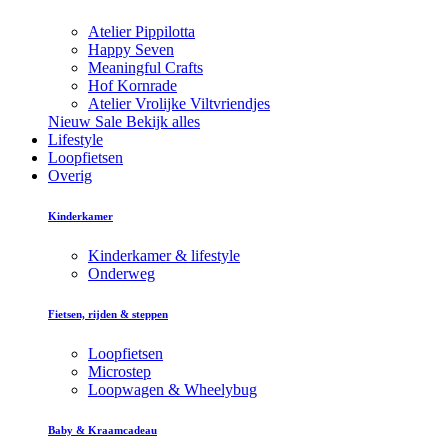
Atelier Pippilotta
Happy Seven
Meaningful Crafts
Hof Kornrade
Atelier Vrolijke Viltvriendjes
Nieuw
Sale
Bekijk alles
Lifestyle
Loopfietsen
Overig
Kinderkamer
Kinderkamer & lifestyle
Onderweg
Fietsen, rijden & steppen
Loopfietsen
Microstep
Loopwagen & Wheelybug
Baby & Kraamcadeau