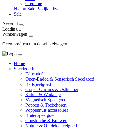
Creotime
Nieuw
Sale
Bekijk alles
Sale
Account
Loading...
Winkelwagen
Geen producten in de winkelwagen.
Home
Speelgoed
›
Educatief
Open-Ended & Sensorisch Speelgoed
Badspeelgoed
Grapat-Grimms & Ostheimer
Koken & Winkeltje
Magnetisch Speelgoed
Poppen & Toebehoren
Poppenhuis accessoires
Buitenspeelgoed
Constructie & Bouwen
Natuur & Ontdek-speelgoed