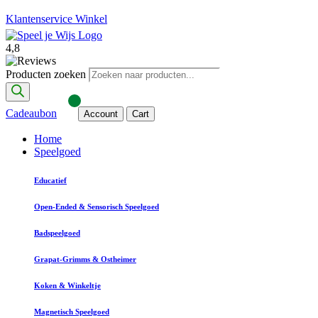
Klantenservice
Winkel
4,8
Producten zoeken
Cadeaubon
Account
Cart
Home
Speelgoed
Educatief
Open-Ended & Sensorisch Speelgoed
Badspeelgoed
Grapat-Grimms & Ostheimer
Koken & Winkeltje
Magnetisch Speelgoed