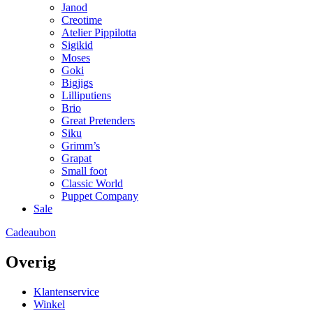
Janod
Creotime
Atelier Pippilotta
Sigikid
Moses
Goki
Bigjigs
Lilliputiens
Brio
Great Pretenders
Siku
Grimm’s
Grapat
Small foot
Classic World
Puppet Company
Sale
Cadeaubon
Overig
Klantenservice
Winkel