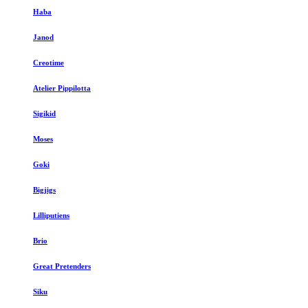
Haba
Janod
Creotime
Atelier Pippilotta
Sigikid
Moses
Goki
Bigjigs
Lilliputiens
Brio
Great Pretenders
Siku