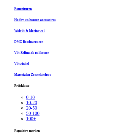
Fournituren
Hobby-en houten accessoires
Wolvilt & Merinowol
DMC Borduurgaren
Vilt Zelfmaak pakketten
Viltwinkel
Materialen Zonnekindpop
Prijsklasse
0-10
10-20
20-50
50-100
100+
Populaire merken