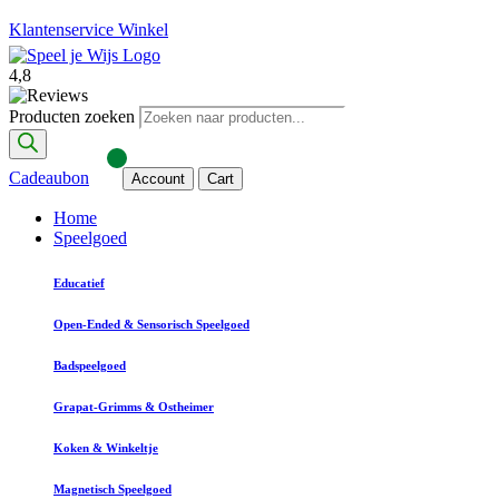
Klantenservice
Winkel
4,8
Producten zoeken
Cadeaubon
Account
Cart
Home
Speelgoed
Educatief
Open-Ended & Sensorisch Speelgoed
Badspeelgoed
Grapat-Grimms & Ostheimer
Koken & Winkeltje
Magnetisch Speelgoed