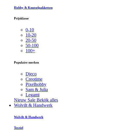
Hobby & Knutselpakketten
Prijsklasse
0-10
10-20
20-50
50-100
100+
Populaire merken
Djeco
Creotime
Pixelhobby
Sam & Julia
Legami
Nieuw
Sale
Bekijk alles
Wolvilt & Handwerk
Wolvilt & Handwerk
Textiel