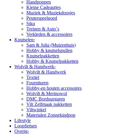
Handpoppen
Kleine Cadeautjes
Muziek & Muziekdoosjes
Peuterspeelgoed
Siku
Treinen & Auto`s
Verkleden & accessoires
Knutselen
›
Sam & Julia (Muizenhuis)
Hobby & knutselspullen
Knutselpakketten
Hobby & Knutselpakketten
Wolvilt & Handwerk
›
Wolvilt & Handwerk
Textiel
Fournituren
Hobby-en houten accessoires
Wolvilt & Merinowol
DMC Borduurgaren
Vilt Zelfmaak pakketten
Viltwinkel
Materialen Zonnekindpop
Lifestyle
Loopfietsen
Overig
›