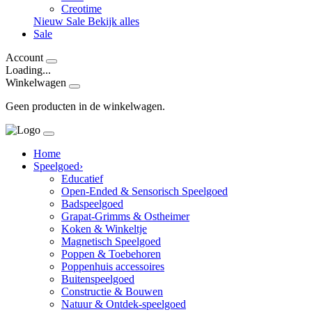
Creotime
Nieuw
Sale
Bekijk alles
Sale
Account
Loading...
Winkelwagen
Geen producten in de winkelwagen.
Home
Speelgoed
›
Educatief
Open-Ended & Sensorisch Speelgoed
Badspeelgoed
Grapat-Grimms & Ostheimer
Koken & Winkeltje
Magnetisch Speelgoed
Poppen & Toebehoren
Poppenhuis accessoires
Buitenspeelgoed
Constructie & Bouwen
Natuur & Ontdek-speelgoed