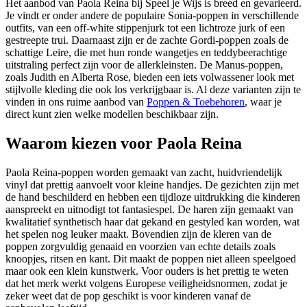
Het aanbod van Paola Reina bij Speel je Wijs is breed en gevarieerd.
Je vindt er onder andere de populaire Sonia-poppen in verschillende
outfits, van een off-white stippenjurk tot een lichtroze jurk of een
gestreepte trui. Daarnaast zijn er de zachte Gordi-poppen zoals de
schattige Leire, die met hun ronde wangetjes en teddybeerachtige
uitstraling perfect zijn voor de allerkleinsten. De Manus-poppen,
zoals Judith en Alberta Rose, bieden een iets volwassener look met
stijlvolle kleding die ook los verkrijgbaar is. Al deze varianten zijn te
vinden in ons ruime aanbod van
Poppen & Toebehoren
, waar je
direct kunt zien welke modellen beschikbaar zijn.
Waarom kiezen voor Paola Reina
Paola Reina-poppen worden gemaakt van zacht, huidvriendelijk
vinyl dat prettig aanvoelt voor kleine handjes. De gezichten zijn met
de hand beschilderd en hebben een tijdloze uitdrukking die kinderen
aanspreekt en uitnodigt tot fantasiespel. De haren zijn gemaakt van
kwalitatief synthetisch haar dat gekand en gestyled kan worden, wat
het spelen nog leuker maakt. Bovendien zijn de kleren van de
poppen zorgvuldig genaaid en voorzien van echte details zoals
knoopjes, ritsen en kant. Dit maakt de poppen niet alleen speelgoed
maar ook een klein kunstwerk. Voor ouders is het prettig te weten
dat het merk werkt volgens Europese veiligheidsnormen, zodat je
zeker weet dat de pop geschikt is voor kinderen vanaf de