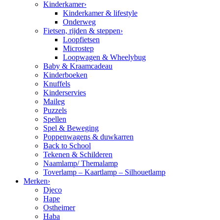
Kinderkamer
›
Kinderkamer & lifestyle
Onderweg
Fietsen, rijden & steppen
›
Loopfietsen
Microstep
Loopwagen & Wheelybug
Baby & Kraamcadeau
Kinderboeken
Knuffels
Kinderservies
Maileg
Puzzels
Spellen
Spel & Beweging
Poppenwagens & duwkarren
Back to School
Tekenen & Schilderen
Naamlamp/ Themalamp
Toverlamp – Kaartlamp – Silhouetlamp
Merken
›
Djeco
Hape
Ostheimer
Haba