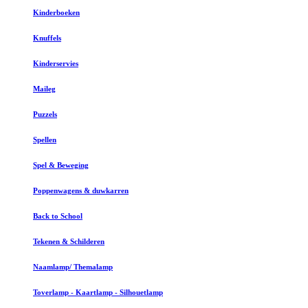
Kinderboeken
Knuffels
Kinderservies
Maileg
Puzzels
Spellen
Spel & Beweging
Poppenwagens & duwkarren
Back to School
Tekenen & Schilderen
Naamlamp/ Themalamp
Toverlamp - Kaartlamp - Silhouetlamp