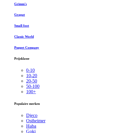
Grimm's
Grapat
Small foot
Classic World
Puppet Company
Prijsklasse
0-10
10-20
20-50
50-100
100+
Populaire merken
Djeco
Ostheimer
Haba
Goki