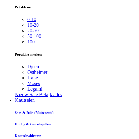
Prijsklasse
0-10
10-20
20-50
50-100
100+
Populaire merken
Djeco
Ostheimer
Hape
Moses
Legami
Nieuw
Sale
Bekijk alles
Knutselen
Sam & Julia (Muizenhuis)
Hobby & knutselspullen
Knutselpakketten