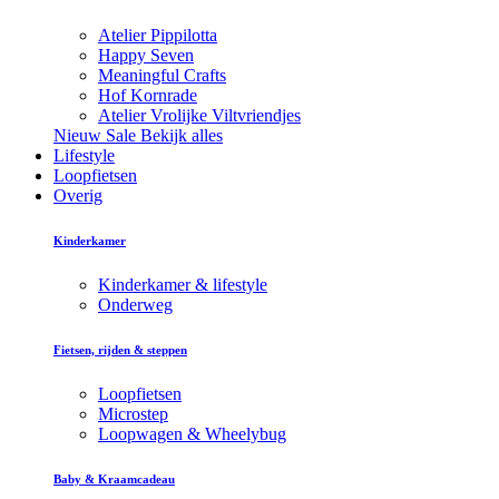
Atelier Pippilotta
Happy Seven
Meaningful Crafts
Hof Kornrade
Atelier Vrolijke Viltvriendjes
Nieuw
Sale
Bekijk alles
Lifestyle
Loopfietsen
Overig
Kinderkamer
Kinderkamer & lifestyle
Onderweg
Fietsen, rijden & steppen
Loopfietsen
Microstep
Loopwagen & Wheelybug
Baby & Kraamcadeau