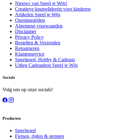
Nieuws van Speel je Wijs!
Creatieve knutselideeën voor kinderen
Artikelen Speel je Wijs
Openingstijden
Algemene voorwaarden
Disclaimer
Privacy Policy
Bestellen & Verzenden
Retourneren
Klantenservice
Speelgoed, Hobby & Cadeaus
Uitleg Cadeaubon Speel je Wijs
Socials
Volg ons op onze socials!
Producten
Speelgoed
Fietsen, rijden & steppen