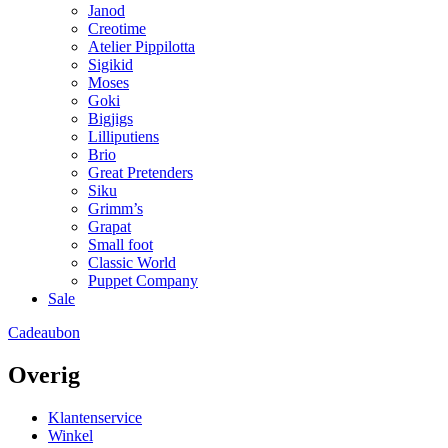
Janod
Creotime
Atelier Pippilotta
Sigikid
Moses
Goki
Bigjigs
Lilliputiens
Brio
Great Pretenders
Siku
Grimm’s
Grapat
Small foot
Classic World
Puppet Company
Sale
Cadeaubon
Overig
Klantenservice
Winkel