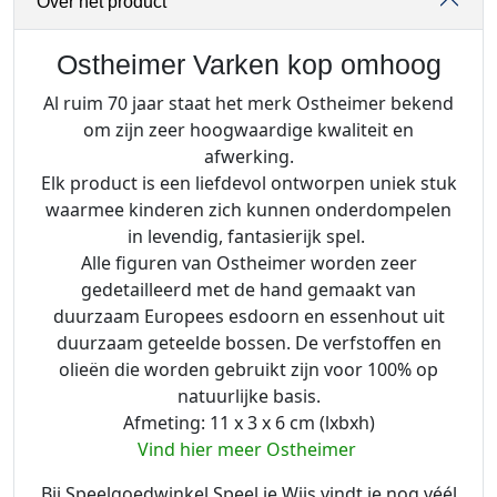
Over het product
a
r
k
Ostheimer Varken kop omhoog
e
Al ruim 70 jaar staat het merk Ostheimer bekend
n
om zijn zeer hoogwaardige kwaliteit en
k
afwerking.
o
Elk product is een liefdevol ontworpen uniek stuk
p
waarmee kinderen zich kunnen onderdompelen
o
in levendig, fantasierijk spel.
m
Alle figuren van Ostheimer worden zeer
h
gedetailleerd met de hand gemaakt van
o
duurzaam Europees esdoorn en essenhout uit
o
duurzaam geteelde bossen. De verfstoffen en
g
olieën die worden gebruikt zijn voor 100% op
a
natuurlijke basis.
a
Afmeting: 11 x 3 x 6 cm (lxbxh)
n
Vind hier meer Ostheimer
t
a
Bij Speelgoedwinkel Speel je Wijs vindt je nog véél