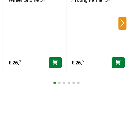
Winter Gnome 3+
/ Young Farmer 3+
95
50
€
26,
€
26,