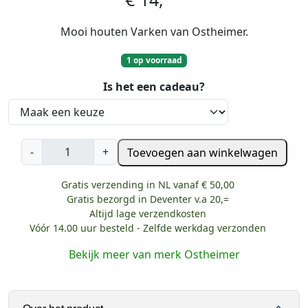
Mooi houten Varken van Ostheimer.
1 op voorraad
Is het een cadeau?
O
-
+
Toevoegen aan winkelwagen
s
t
Gratis verzending in NL vanaf € 50,00
h
Gratis bezorgd in Deventer v.a 20,=
e
Altijd lage verzendkosten
i
Vóór 14.00 uur besteld - Zelfde werkdag verzonden
m
Bekijk meer van merk Ostheimer
e
r
V