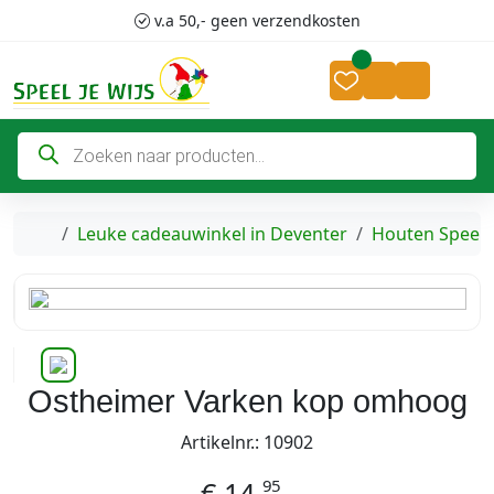
Skip to content
Skip to footer
v.a 50,- geen verzendkosten
Cart
Account
P
r
o
d
u
c
Home
Leuke cadeauwinkel in Deventer
Houten Speel
t
e
n
z
o
e
k
e
n
Ostheimer Varken kop omhoog
Artikelnr.: 10902
95
€
14,