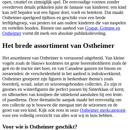
open, creatief en zintuiglijk spel. De eenvoudige vormen zonder
overdreven details prikkelen juist de fantasie van kinderen: een kind
kan zelf bepalen wat een figuur doet, voelt en betekent. Dat maakt
Ostheimer-speelgoed tijdloos en geschikt voor een brede
leeftijdsgroep, van peuters tot aan oudere kinderen die van naspelen
en vertellen houden. Binnen ons aanbod van
Grapat, Grimms en
Ostheimer
vormt dit merk een absolute publiekslieveling.
Het brede assortiment van Ostheimer
Het assortiment van Ostheimer is verrassend uitgebreid. Van kleine
vogels zoals de blauwe koolmees tot grote boerenhofdieren zoals de
geit en de tractor met boer, en van Canadese ganzen tot bisons en
zeearenden: de verscheidenheid in het aanbod is indrukwekkend.
Ostheimer groepeert zijn figuren in herkenbare thema’s zoals
boerderij, woud, safari en seizoensgebonden collecties. Zo zijn er
gnomes en winterfiguren die perfect passen bij Sinterklaas of kerst,
en silhouetten van konijnen die uitstekend aansluiten bij een lente-
of paasthema. Deze thematische aanpak maakt het eenvoudig om
een collectie op te bouwen die meegaat met de seizoenen en de
groei van een kind. Kijk ook eens in onze
Ostheimer merkcategorie
voor een volledig overzicht van alles wat wij in huis hebben.
Voor wie is Ostheimer geschikt?