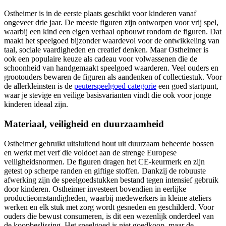
Ostheimer is in de eerste plaats geschikt voor kinderen vanaf
ongeveer drie jaar. De meeste figuren zijn ontworpen voor vrij spel,
waarbij een kind een eigen verhaal opbouwt rondom de figuren. Dat
maakt het speelgoed bijzonder waardevol voor de ontwikkeling van
taal, sociale vaardigheden en creatief denken. Maar Ostheimer is
ook een populaire keuze als cadeau voor volwassenen die de
schoonheid van handgemaakt speelgoed waarderen. Veel ouders en
grootouders bewaren de figuren als aandenken of collectiestuk. Voor
de allerkleinsten is de
peuterspeelgoed categorie
een goed startpunt,
waar je stevige en veilige basisvarianten vindt die ook voor jonge
kinderen ideaal zijn.
Materiaal, veiligheid en duurzaamheid
Ostheimer gebruikt uitsluitend hout uit duurzaam beheerde bossen
en werkt met verf die voldoet aan de strenge Europese
veiligheidsnormen. De figuren dragen het CE-keurmerk en zijn
getest op scherpe randen en giftige stoffen. Dankzij de robuuste
afwerking zijn de speelgoedstukken bestand tegen intensief gebruik
door kinderen. Ostheimer investeert bovendien in eerlijke
productieomstandigheden, waarbij medewerkers in kleine ateliers
werken en elk stuk met zorg wordt gesneden en geschilderd. Voor
ouders die bewust consumeren, is dit een wezenlijk onderdeel van
de koopbeslissing. Het speelgoed is niet goedkoop, maar de