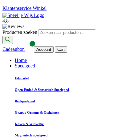
Klantenservice
Winkel
4,8
Producten zoeken
Cadeaubon
Account
Cart
Home
Speelgoed
Educatief
Open-Ended & Sensorisch Speelgoed
Badspeelgoed
Grapat-Grimms & Ostheimer
Koken & Winkeltje
Magnetisch Speelgoed