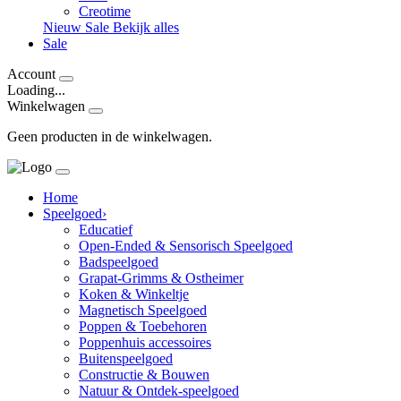
Creotime
Nieuw
Sale
Bekijk alles
Sale
Account
Loading...
Winkelwagen
Geen producten in de winkelwagen.
Home
Speelgoed
›
Educatief
Open-Ended & Sensorisch Speelgoed
Badspeelgoed
Grapat-Grimms & Ostheimer
Koken & Winkeltje
Magnetisch Speelgoed
Poppen & Toebehoren
Poppenhuis accessoires
Buitenspeelgoed
Constructie & Bouwen
Natuur & Ontdek-speelgoed