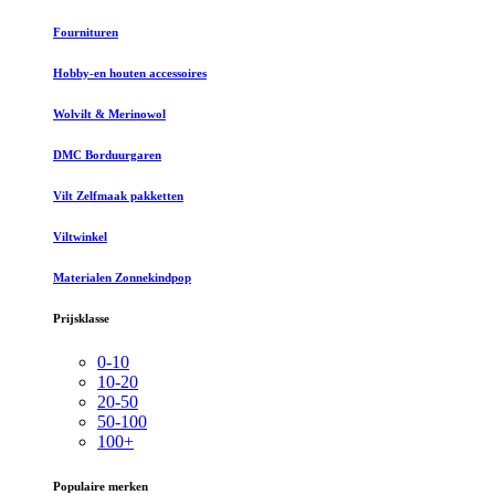
Fournituren
Hobby-en houten accessoires
Wolvilt & Merinowol
DMC Borduurgaren
Vilt Zelfmaak pakketten
Viltwinkel
Materialen Zonnekindpop
Prijsklasse
0-10
10-20
20-50
50-100
100+
Populaire merken