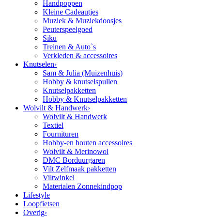
Handpoppen
Kleine Cadeautjes
Muziek & Muziekdoosjes
Peuterspeelgoed
Siku
Treinen & Auto`s
Verkleden & accessoires
Knutselen
›
Sam & Julia (Muizenhuis)
Hobby & knutselspullen
Knutselpakketten
Hobby & Knutselpakketten
Wolvilt & Handwerk
›
Wolvilt & Handwerk
Textiel
Fournituren
Hobby-en houten accessoires
Wolvilt & Merinowol
DMC Borduurgaren
Vilt Zelfmaak pakketten
Viltwinkel
Materialen Zonnekindpop
Lifestyle
Loopfietsen
Overig
›