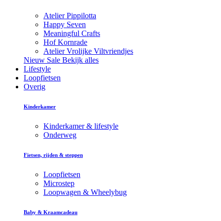
Atelier Pippilotta
Happy Seven
Meaningful Crafts
Hof Kornrade
Atelier Vrolijke Viltvriendjes
Nieuw
Sale
Bekijk alles
Lifestyle
Loopfietsen
Overig
Kinderkamer
Kinderkamer & lifestyle
Onderweg
Fietsen, rijden & steppen
Loopfietsen
Microstep
Loopwagen & Wheelybug
Baby & Kraamcadeau