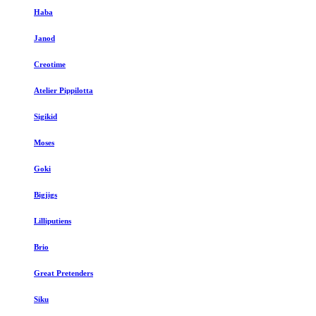
Haba
Janod
Creotime
Atelier Pippilotta
Sigikid
Moses
Goki
Bigjigs
Lilliputiens
Brio
Great Pretenders
Siku