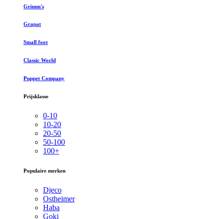
Grimm's
Grapat
Small foot
Classic World
Puppet Company
Prijsklasse
0-10
10-20
20-50
50-100
100+
Populaire merken
Djeco
Ostheimer
Haba
Goki