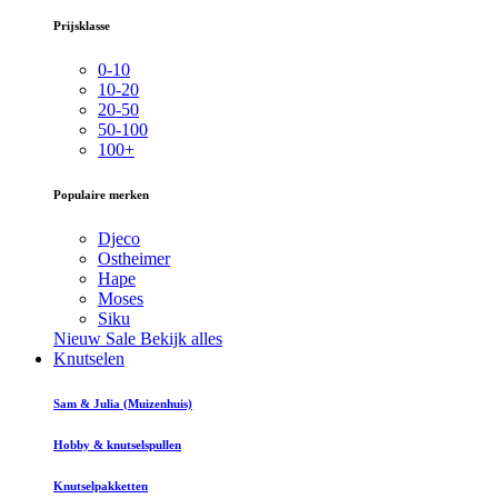
Prijsklasse
0-10
10-20
20-50
50-100
100+
Populaire merken
Djeco
Ostheimer
Hape
Moses
Siku
Nieuw
Sale
Bekijk alles
Knutselen
Sam & Julia (Muizenhuis)
Hobby & knutselspullen
Knutselpakketten