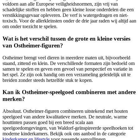
voldoen aan alle Europese veiligheidsnormen, zijn vrij van
schadelijke stoffen en hebben geen kleine losse onderdelen die een
verstikkingsgevaar opleveren. De verf is watergedragen en niet-
toxisch. Voor de allerkleinsten onder de drie jaar raden wij altijd aan
om onder toezicht te spelen.
Wat is het verschil tussen de grote en kleine versies
van Ostheimer-figuren?
Ostheimer brengt veel dieren in meerdere maten uit, bijvoorbeeld
staand, zittend en klein. De verschillende formaten zijn bedoeld om
samen te spelen en geven een gevoel van perspectief en variatie in
het spel. Ze zijn ook handig om een verzameling geleidelijk uit te
breiden zonder steeds hetzelfde stuk te kopen.
Kan ik Ostheimer-speelgoed combineren met andere
merken?
Absoluut. Ostheimer-figuren combineren uitstekend met houten
speelgoed van andere kwalitatieve merken. De neutrale, warme
houttinten passen goed bij een breed scala aan
speelgoedomgevingen, van Waldorf-geïnspireerde speelhoeken tot
moderne kinderkamers. Bekijk ook ons aanbod in de categorie
kinderkamer en lifestyle
voor passende aanvullingen.