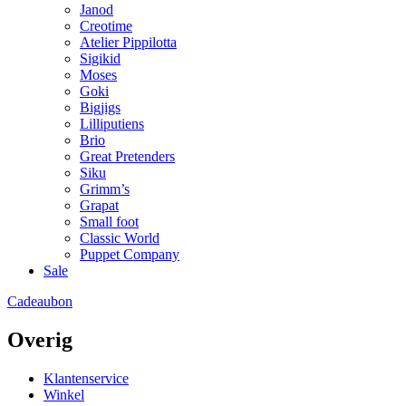
Janod
Creotime
Atelier Pippilotta
Sigikid
Moses
Goki
Bigjigs
Lilliputiens
Brio
Great Pretenders
Siku
Grimm’s
Grapat
Small foot
Classic World
Puppet Company
Sale
Cadeaubon
Overig
Klantenservice
Winkel