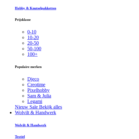
Hobby & Knutselpakketten
Prijsklasse
0-10
10-20
20-50
50-100
100+
Populaire merken
Djeco
Creotime
Pixelhobby
Sam & Julia
Legami
Nieuw
Sale
Bekijk alles
Wolvilt & Handwerk
Wolvilt & Handwerk
Textiel