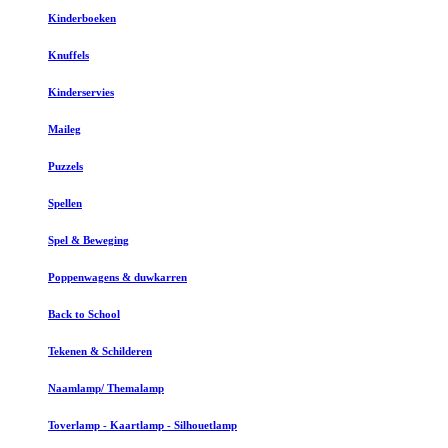
Kinderboeken
Knuffels
Kinderservies
Maileg
Puzzels
Spellen
Spel & Beweging
Poppenwagens & duwkarren
Back to School
Tekenen & Schilderen
Naamlamp/ Themalamp
Toverlamp - Kaartlamp - Silhouetlamp