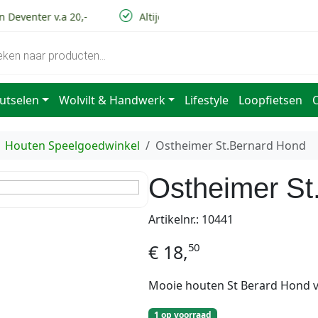
 Deventer v.a 20,-
Altijd lage verzendkosten
Vo
utselen
Wolvilt & Handwerk
Lifestyle
Loopfietsen
Houten Speelgoedwinkel
Ostheimer St.Bernard Hond
Ostheimer St
Artikelnr.: 10441
50
€
18,
Mooie houten St Berard Hond v
1 op voorraad