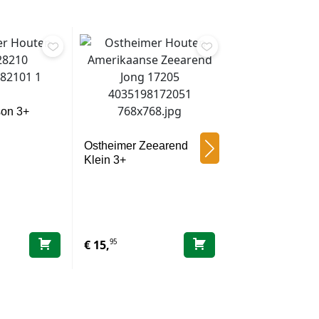
son 3+
Ostheimer Zeearend
Klein 3+
Ostheimer Zee
Zittend 3+
95
50
€
15,
€
21,