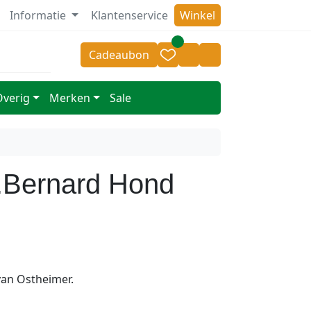
Informatie
Klantenservice
Winkel
or 14.00 besteld = zelfde dag verzonden
v.a 50,- geen v
Cadeaubon
Cart
Account
Overig
Merken
Sale
.Bernard Hond
an Ostheimer.