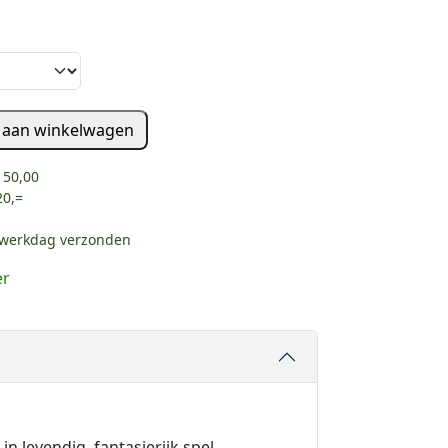
 aan winkelwagen
 50,00
20,=
e werkdag verzonden
er
 levendig, fantasierijk spel.