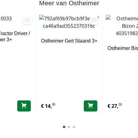
Meer van Ostheimer
actor Driver /
er 3+
Ostheimer Geit Staand 3+
Ostheimer Bi
95
50
€
14,
€
27,