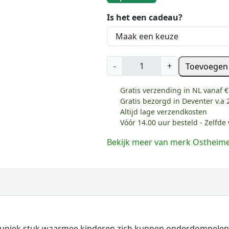
Is het een cadeau?
O
-
+
Toevoegen
s
t
Gratis verzending in NL vanaf €
h
Gratis bezorgd in Deventer v.a 
e
Altijd lage verzendkosten
Vóór 14.00 uur besteld - Zelfd
i
m
Bekijk meer van merk Ostheim
e
r
S
t
.
B
e
 uniek stuk waarmee kinderen zich kunnen onderdompelen in