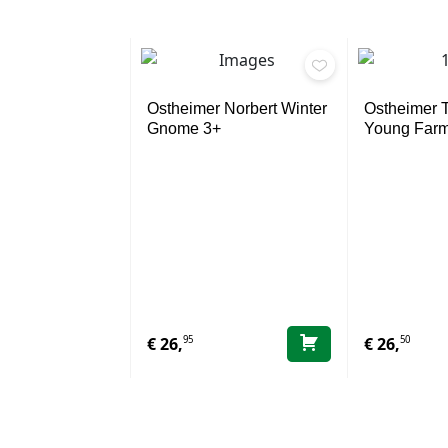
Ostheimer Norbert Winter
Ostheimer Tr
Gnome 3+
Young Farm
95
50
€
26,
€
26,