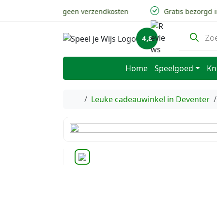
Skip to content
Skip to footer
v.a 50,- geen verzendkosten
Gratis bezorgd in
P
4,8
r
o
d
u
Home
Speelgoed
Kn
c
t
e
n
Home
Leuke cadeauwinkel in Deventer
z
o
e
k
e
n