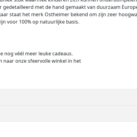
r
er gedetailleerd met de hand gemaakt van duurzaam Europ
n
jaar staat het merk Ostheimer bekend om zijn zeer hoogwaa
a
ijn voor 100% op natuurlijke basis.
r
d
H
o
 je nog véél meer leuke cadeaus.
n
naar onze sfeervolle winkel in het
d
a
a
n
t
a
l