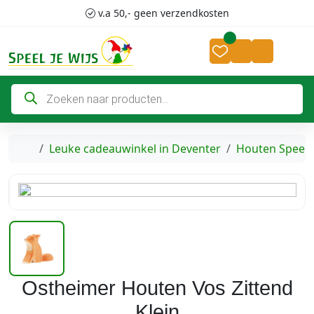
Skip to content
Skip to footer
v.a 50,- geen verzendkosten
Cart
Account
P
r
o
d
u
c
Home
Leuke cadeauwinkel in Deventer
Houten Speel
t
e
n
z
o
e
k
e
n
Ostheimer Houten Vos Zittend
Klein