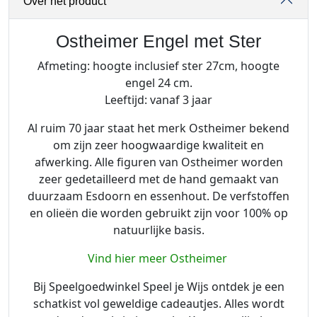
Over het product
n
g
e
Ostheimer Engel met Ster
l
Afmeting: hoogte inclusief ster 27cm, hoogte
m
engel 24 cm.
e
Leeftijd: vanaf 3 jaar
t
S
Al ruim 70 jaar staat het merk Ostheimer bekend
t
om zijn zeer hoogwaardige kwaliteit en
e
afwerking. Alle figuren van Ostheimer worden
r
zeer gedetailleerd met de hand gemaakt van
a
duurzaam Esdoorn en essenhout. De verfstoffen
a
en olieën die worden gebruikt zijn voor 100% op
n
natuurlijke basis.
t
a
Vind hier meer Ostheimer
l
Bij Speelgoedwinkel Speel je Wijs ontdek je een
schatkist vol geweldige cadeautjes. Alles wordt