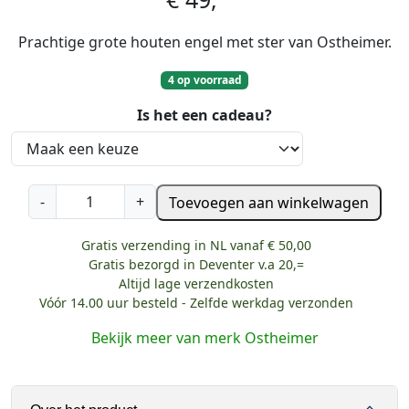
Prachtige grote houten engel met ster van Ostheimer.
4 op voorraad
Is het een cadeau?
O
-
+
Toevoegen aan winkelwagen
s
t
Gratis verzending in NL vanaf € 50,00
h
Gratis bezorgd in Deventer v.a 20,=
e
Altijd lage verzendkosten
i
Vóór 14.00 uur besteld - Zelfde werkdag verzonden
m
Bekijk meer van merk Ostheimer
e
r
E