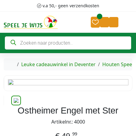
Skip to content
Skip to footer
v.a 50,- geen verzendkosten
Cart
Account
P
r
o
d
u
c
Home
Leuke cadeauwinkel in Deventer
Houten Speel
t
e
n
z
o
e
k
e
n
Ostheimer Engel met Ster
Artikelnr.: 4000
99
€
49,