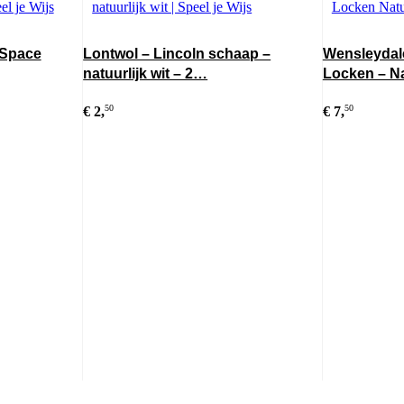
 Space
Lontwol – Lincoln schaap –
Wensleydale
natuurlijk wit – 2…
Locken – N
€
2,
50
€
7,
50