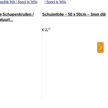
 Schapenkrullen /
Schuimfolie – 50 x 50cm – 3mm dik
atuurl…
€
2,
25