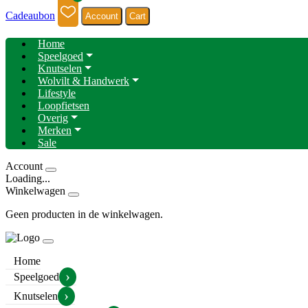
Cadeaubon
Account
Cart
Home
Speelgoed
Knutselen
Wolvilt & Handwerk
Lifestyle
Loopfietsen
Overig
Merken
Sale
Account
Loading...
Winkelwagen
Geen producten in de winkelwagen.
Home
›
Speelgoed
›
Knutselen