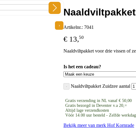
Naaldviltpakke
›
Artikelnr.: 7041
€
13,
50
Naaldviltpakket voor drie vissen of ze
3 op voorraad
Is het een cadeau?
Naaldviltpakket Zuidzee aantal
-
Gratis verzending in NL vanaf € 50,00
Gratis bezorgd in Deventer v.a 20,=
Altijd lage verzendkosten
Vóór 14.00 uur besteld - Zelfde werkda
Bekijk meer van merk Hof Kornrade