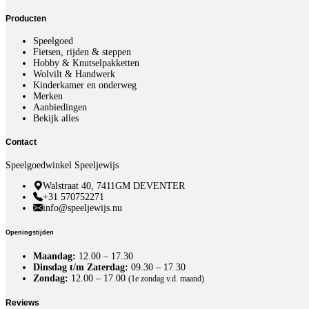
Producten
Speelgoed
Fietsen, rijden & steppen
Hobby & Knutselpakketten
Wolvilt & Handwerk
Kinderkamer en onderweg
Merken
Aanbiedingen
Bekijk alles
Contact
Speelgoedwinkel Speeljewijs
Walstraat 40, 7411GM DEVENTER
+31 570752271
info@speeljewijs.nu
Openingstijden
Maandag:
12.00 – 17.30
Dinsdag t/m Zaterdag:
09.30 – 17.30
Zondag:
12.00 – 17.00
(1e zondag v.d. maand)
Reviews