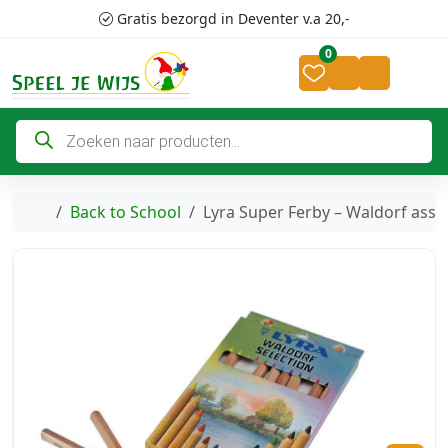
Skip to content
Skip to footer
Gratis bezorgd in Deventer v.a 20,-
0
Cart
Account
P
r
o
d
u
c
Home
Back to School
Lyra Super Ferby – Waldorf asso
t
e
n
z
o
e
k
e
n