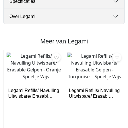
Specificaties
w
e
Over Legami
r
s
a
a
Meer van Legami
n
t
a
l
Legami Refills/ Navulling
Legami Refills/ Navulling
Uitwisbare/ Erasabl…
Uitwisbare/ Erasabl…