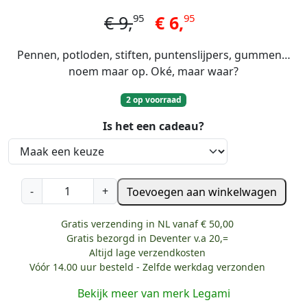
95
95
€
9,
€
6,
Pennen, potloden, stiften, puntenslijpers, gummen…
noem maar op. Oké, maar waar?
2 op voorraad
Is het een cadeau?
L
-
+
Toevoegen aan winkelwagen
e
g
Gratis verzending in NL vanaf € 50,00
a
Gratis bezorgd in Deventer v.a 20,=
m
Altijd lage verzendkosten
i
Vóór 14.00 uur besteld - Zelfde werkdag verzonden
e
Bekijk meer van merk Legami
t