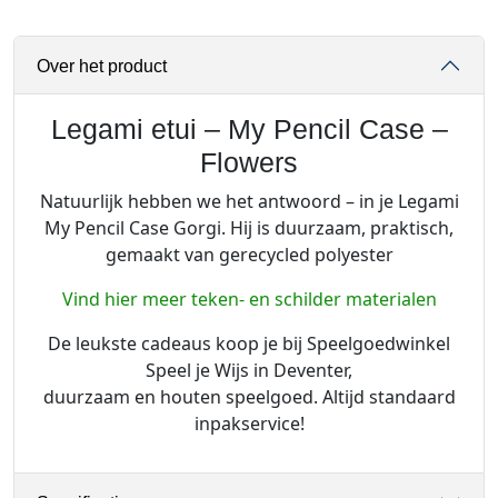
u
i
Over het product
-
M
y
Legami etui – My Pencil Case –
P
Flowers
e
Natuurlijk hebben we het antwoord – in je Legami
n
My Pencil Case Gorgi. Hij is duurzaam, praktisch,
c
gemaakt van gerecycled polyester
i
l
Vind hier meer teken- en schilder materialen
C
a
De leukste cadeaus koop je bij Speelgoedwinkel
s
Speel je Wijs in Deventer,
e
duurzaam en houten speelgoed. Altijd standaard
-
inpakservice!
F
l
o