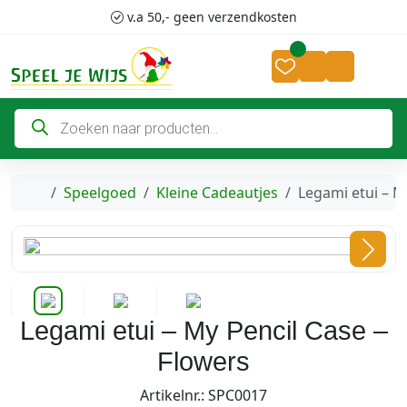
Skip to content
Skip to footer
v.a 50,- geen verzendkosten
Cart
Account
P
r
o
d
u
c
Home
Speelgoed
Kleine Cadeautjes
Legami etui – M
t
e
n
z
o
e
k
e
n
Legami etui – My Pencil Case –
Flowers
Artikelnr.: SPC0017