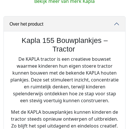
Bekijk meer van merk Kapla
5
B
o
Over het product
u
w
p
Kapla 155 Bouwplankjes –
l
Tractor
a
De KAPLA tractor is een creatieve bouwset
n
waarmee kinderen hun eigen stoere tractor
k
kunnen bouwen met de bekende KAPLA houten
j
plankjes. Deze set stimuleert inzicht, concentratie
e
en ruimtelijk denken, terwijl kinderen
s
spelenderwijs ontdekken hoe ze stap voor stap
-
een stevig voertuig kunnen construeren.
T
r
Met de KAPLA bouwplankjes kunnen kinderen de
a
tractor steeds opnieuw ontwerpen of uitbreiden.
c
Zo blijft het spel uitdagend en eindeloos creatief.
t