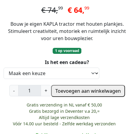
99
99
€
74,
€
64,
Bouw je eigen KAPLA tractor met houten plankjes.
Stimuleert creativiteit, motoriek en ruimtelijk inzicht
voor uren bouwplezier.
1 op voorraad
Is het een cadeau?
K
-
+
Toevoegen aan winkelwagen
a
p
Gratis verzending in NL vanaf € 50,00
l
Gratis bezorgd in Deventer v.a 20,=
a
Altijd lage verzendkosten
1
Vóór 14.00 uur besteld - Zelfde werkdag verzonden
5