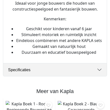
Ideaal voor jonge bouwers die houden van
o
constructiespeelgoed en fantasierijk bouwen.
r
a
Kenmerken:
a
Geschikt voor kinderen vanaf 6 jaar
n
Stimuleert motoriek en ruimtelijk inzicht
t
Eindeloos combineren met andere KAPLA sets
a
Gemaakt van natuurlijk hout
l
Duurzaam en educatief bouwspeelgoed
Specificaties
Meer van Kapla