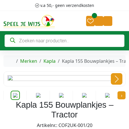
Skip to content
Skip to footer
v.a 50,- geen verzendkosten
Cart
Account
P
r
o
d
u
c
Home
Merken
Kapla
Kapla 155 Bouwplankjes – Trac
t
e
n
z
o
e
k
›
e
n
Kapla 155 Bouwplankjes –
Tractor
Artikelnr.: COF2UK-001/20