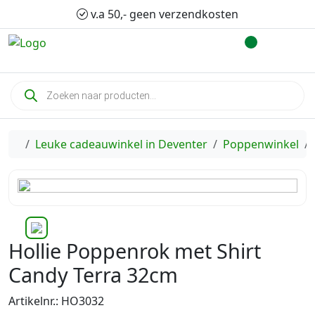
Skip to content
Skip to footer
v.a 50,- geen verzendkosten
Account
Cart
P
r
o
d
u
c
Home
Leuke cadeauwinkel in Deventer
Poppenwinkel
t
e
n
z
o
e
k
e
Hollie Poppenrok met Shirt
n
Candy Terra 32cm
Artikelnr.: HO3032