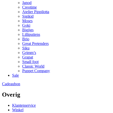
Janod
Creotime
Atelier Pippilotta
Sigikid
Moses
Goki
Bigjigs
Lilliputiens
Brio
Great Pretenders
Siku
Grimm’s
Grapat
Small foot
Classic World
Puppet Company
Sale
Cadeaubon
Overig
Klantenservice
Winkel