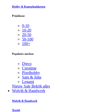
Hobby & Knutselpakketten
Prijsklasse
0-10
10-20
20-50
50-100
100+
Populaire merken
Djeco
Creotime
Pixelhobby
Sam & Julia
Legami
Nieuw
Sale
Bekijk alles
Wolvilt & Handwerk
Wolvilt & Handwerk
Textiel