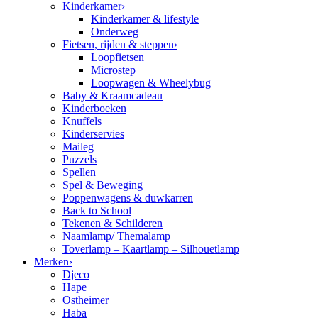
Kinderkamer
›
Kinderkamer & lifestyle
Onderweg
Fietsen, rijden & steppen
›
Loopfietsen
Microstep
Loopwagen & Wheelybug
Baby & Kraamcadeau
Kinderboeken
Knuffels
Kinderservies
Maileg
Puzzels
Spellen
Spel & Beweging
Poppenwagens & duwkarren
Back to School
Tekenen & Schilderen
Naamlamp/ Themalamp
Toverlamp – Kaartlamp – Silhouetlamp
Merken
›
Djeco
Hape
Ostheimer
Haba