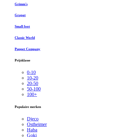
Grimm's
Grapat
Small foot
Classic World
Puppet Company
Prijsklasse
0-10
10-20
20-50
50-100
100+
Populaire merken
Djeco
Ostheimer
Haba
Goki