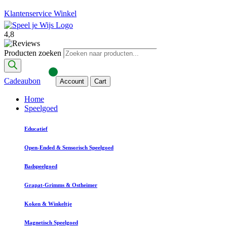
Klantenservice
Winkel
4,8
Producten zoeken
Cadeaubon
Account
Cart
Home
Speelgoed
Educatief
Open-Ended & Sensorisch Speelgoed
Badspeelgoed
Grapat-Grimms & Ostheimer
Koken & Winkeltje
Magnetisch Speelgoed