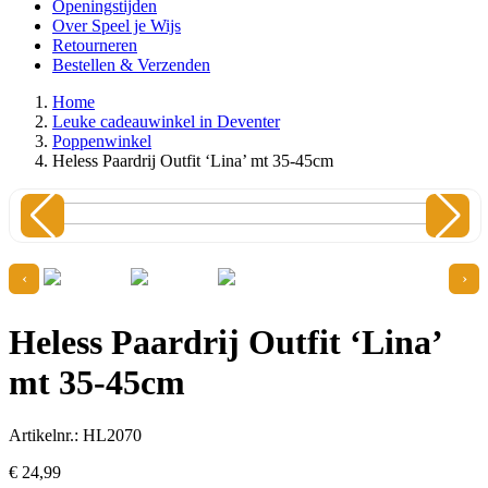
Openingstijden
Over Speel je Wijs
Retourneren
Bestellen & Verzenden
Home
Leuke cadeauwinkel in Deventer
Poppenwinkel
Heless Paardrij Outfit ‘Lina’ mt 35-45cm
‹
›
Heless Paardrij Outfit ‘Lina’
mt 35-45cm
Artikelnr.: HL2070
€
24,
99