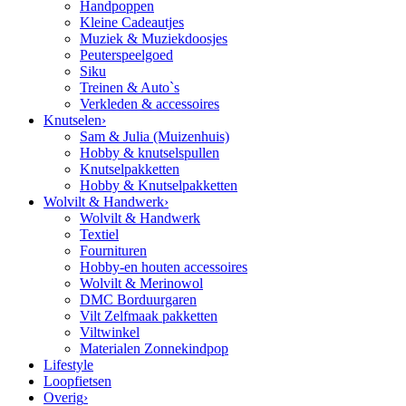
Handpoppen
Kleine Cadeautjes
Muziek & Muziekdoosjes
Peuterspeelgoed
Siku
Treinen & Auto`s
Verkleden & accessoires
Knutselen
›
Sam & Julia (Muizenhuis)
Hobby & knutselspullen
Knutselpakketten
Hobby & Knutselpakketten
Wolvilt & Handwerk
›
Wolvilt & Handwerk
Textiel
Fournituren
Hobby-en houten accessoires
Wolvilt & Merinowol
DMC Borduurgaren
Vilt Zelfmaak pakketten
Viltwinkel
Materialen Zonnekindpop
Lifestyle
Loopfietsen
Overig
›