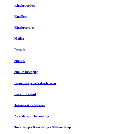
Kinderboeken
Knuffels
Kinderservies
Maileg
Puzzels
Spellen
Spel & Beweging
Poppenwagens & duwkarren
Back to School
Tekenen & Schilderen
Naamlamp/ Themalamp
Toverlamp - Kaartlamp - Silhouetlamp