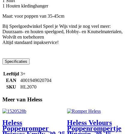
1 Shirt
1 Houten kledinghanger
Maat: voor poppen van 35-45cm
Bij Speelgoedwinkel Speel je Wijs vind je nog veel meer: ​​
Duurzaam- en houten speelgoed, Hobby- en Knutselmaterialen,
Wolvilt en toebehoren
Altijd standaard inpakservice!
Specificaties
Leeftijd
3+
EAN
4001949020704
SKU
HL2070
Meer van Heless
Heless
Heless Velours
Poppenromper
Poppenrompertje
Prinses Emily, 20-25
Pinguin, 20-25…