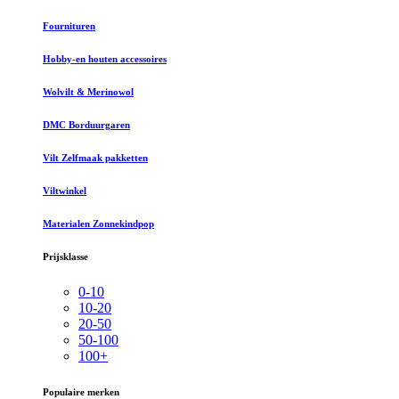
Fournituren
Hobby-en houten accessoires
Wolvilt & Merinowol
DMC Borduurgaren
Vilt Zelfmaak pakketten
Viltwinkel
Materialen Zonnekindpop
Prijsklasse
0-10
10-20
20-50
50-100
100+
Populaire merken