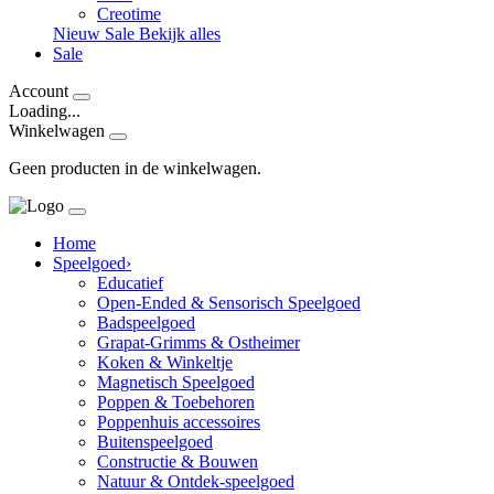
Creotime
Nieuw
Sale
Bekijk alles
Sale
Account
Loading...
Winkelwagen
Geen producten in de winkelwagen.
Home
Speelgoed
›
Educatief
Open-Ended & Sensorisch Speelgoed
Badspeelgoed
Grapat-Grimms & Ostheimer
Koken & Winkeltje
Magnetisch Speelgoed
Poppen & Toebehoren
Poppenhuis accessoires
Buitenspeelgoed
Constructie & Bouwen
Natuur & Ontdek-speelgoed