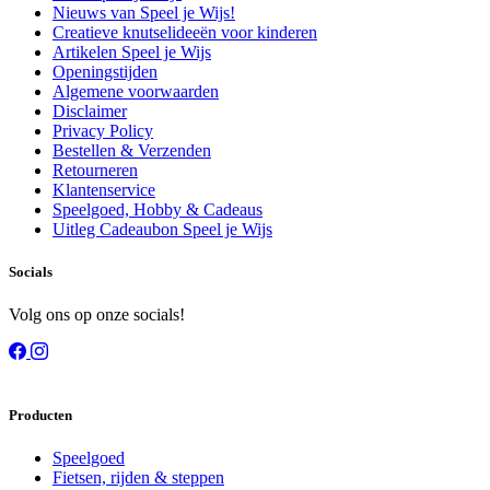
Nieuws van Speel je Wijs!
Creatieve knutselideeën voor kinderen
Artikelen Speel je Wijs
Openingstijden
Algemene voorwaarden
Disclaimer
Privacy Policy
Bestellen & Verzenden
Retourneren
Klantenservice
Speelgoed, Hobby & Cadeaus
Uitleg Cadeaubon Speel je Wijs
Socials
Volg ons op onze socials!
Producten
Speelgoed
Fietsen, rijden & steppen