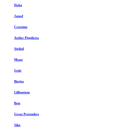
Haba
Janod
Creotime
Atelier Pippilotta
Sigikid
Moses
Goki
Bigjigs
Lilliputiens
Brio
Great Pretenders
Siku