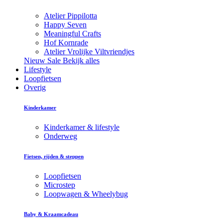
Atelier Pippilotta
Happy Seven
Meaningful Crafts
Hof Kornrade
Atelier Vrolijke Viltvriendjes
Nieuw
Sale
Bekijk alles
Lifestyle
Loopfietsen
Overig
Kinderkamer
Kinderkamer & lifestyle
Onderweg
Fietsen, rijden & steppen
Loopfietsen
Microstep
Loopwagen & Wheelybug
Baby & Kraamcadeau