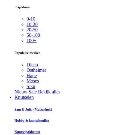
Prijsklasse
0-10
10-20
20-50
50-100
100+
Populaire merken
Djeco
Ostheimer
Hape
Moses
Siku
Nieuw
Sale
Bekijk alles
Knutselen
Sam & Julia (Muizenhuis)
Hobby & knutselspullen
Knutselpakketten