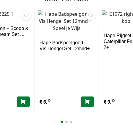
lon – Scoop &
Cream Set …
Hape Rijgset 
Caterpillar Fr
Hape Badspeelgoed –
2+
Vis Hengel Set 12mnd+
95
95
€
6,
€
9,