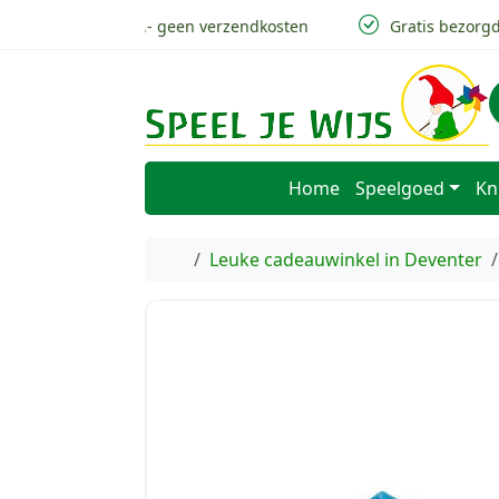
Skip to content
Skip to footer
v.a 50,- geen verzendkosten
Gratis bezorgd i
Home
Speelgoed
Kn
Home
Leuke cadeauwinkel in Deventer