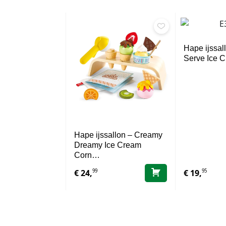
Hape ijssal
Serve Ice 
Hape ijssallon – Creamy
Dreamy Ice Cream
Corn…
99
95
€
24,
€
19,