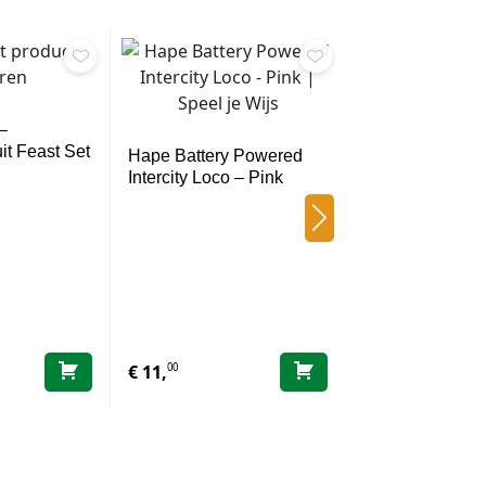
–
uit Feast Set
Hape Battery Powered
Intercity Loco – Pink
Hape Rammelaa
Rammelaar 0 
00
99
€
11,
€
9,