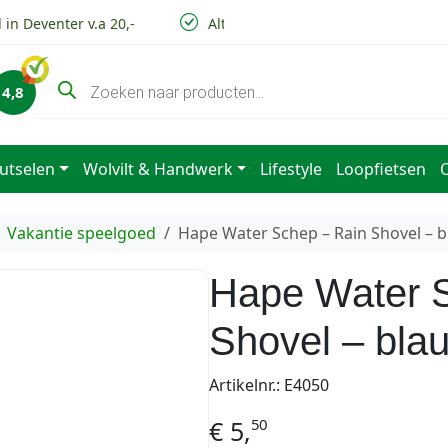
n Deventer v.a 20,-
Altijd lage verzendkosten
V
P
4,8
r
o
d
u
c
utselen
Wolvilt & Handwerk
Lifestyle
Loopfietsen
t
e
n
z
Vakantie speelgoed
Hape Water Schep – Rain Shovel – 
o
e
k
Hape Water 
e
n
Shovel – bla
Artikelnr.: E4050
50
€
5,