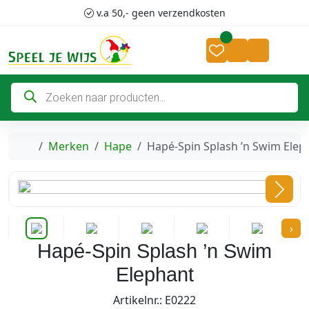
Skip to content
Skip to footer
v.a 50,- geen verzendkosten
Cart
Account
P
r
o
d
u
c
Home
Merken
Hape
Hapé-Spin Splash ’n Swim Elep
t
e
n
z
o
e
k
›
e
n
Hapé-Spin Splash ’n Swim
Elephant
Artikelnr.: E0222