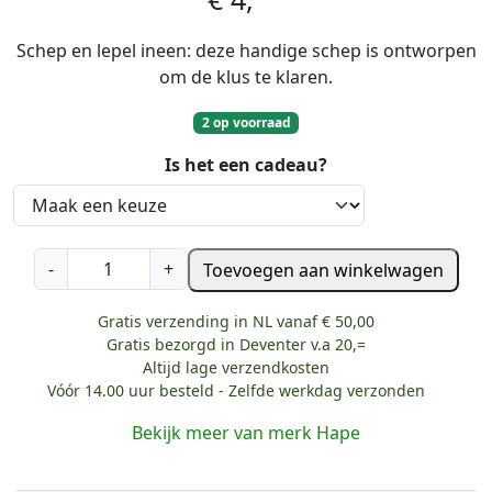
Schep en lepel ineen: deze handige schep is ontworpen
om de klus te klaren.
2 op voorraad
Is het een cadeau?
H
-
+
Toevoegen aan winkelwagen
a
n
Gratis verzending in NL vanaf € 50,00
d
Gratis bezorgd in Deventer v.a 20,=
g
Altijd lage verzendkosten
r
Vóór 14.00 uur besteld - Zelfde werkdag verzonden
a
Bekijk meer van merk Hape
v
e