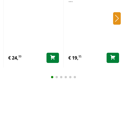
…
99
95
€
24,
€
19,