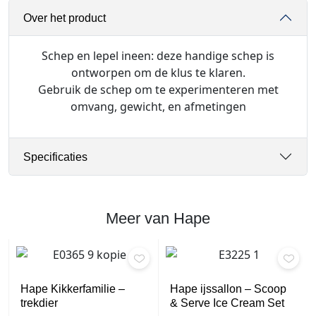
r
Over het product
r
o
o
Schep en lepel ineen: deze handige schep is
d
ontworpen om de klus te klaren.
a
Gebruik de schep om te experimenteren met
a
omvang, gewicht, en afmetingen
n
t
a
Specificaties
l
Meer van Hape
Hape Kikkerfamilie –
Hape ijssallon – Scoop
trekdier
& Serve Ice Cream Set