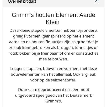
Over het product
t
e
n
Grimm's houten Element Aarde
E
Klein
l
Deze kleine stapelelementen hebben bijzondere,
e
grillige vormen, geïnspireerd op het element
m
aarde en de houten figuurtjes zijn zo groot dat je
e
ze ook kunt gebruiken als bruggen, tunneltjes of
n
rotsblokken bij je treinbaan of om er constructies
t
mee te bouwen.
A
a
Leggen, stapelen, bouwen en vormen, met deze
r
bouwelementen kan het allemaal. Ook erg leuk
d
voor op de seizoenstafel.
e
K
Duurzaam geproduceerd en zeer mooi
l
uitgevoerd speelgoed van het Duitse merk
e
Grimm's.
i