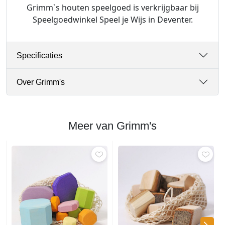
Grimm`s houten speelgoed is verkrijgbaar bij
n
Speelgoedwinkel Speel je Wijs in Deventer.
a
a
n
Specificaties
t
a
l
Over Grimm's
Meer van Grimm's