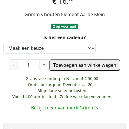
€
16,
Grimm’s houten Element Aarde Klein
2 op voorraad
Is het een cadeau?
G
-
+
Toevoegen aan winkelwagen
r
i
Gratis verzending in NL vanaf € 50,00
m
Gratis bezorgd in Deventer v.a 20,=
m
Altijd lage verzendkosten
'
Vóór 14.00 uur besteld - Zelfde werkdag verzonden
s
Bekijk meer van merk Grimm's
h
o
u