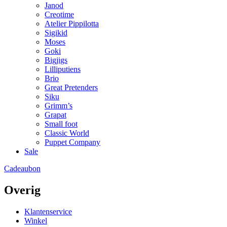
Janod
Creotime
Atelier Pippilotta
Sigikid
Moses
Goki
Bigjigs
Lilliputiens
Brio
Great Pretenders
Siku
Grimm’s
Grapat
Small foot
Classic World
Puppet Company
Sale
Cadeaubon
Overig
Klantenservice
Winkel