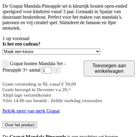
De Grapat Mandala Pineapple set is kleurrijk houten open-ended
speelgoed voor kinderen vanaf 3 jaar. Gemaakt in Spanje van
duurzaam beukenhout. Perfect voor het maken van mandala’s,
patronen en vrij creatief spel. Stimuleert de fantasie en fijne
motoriek.
1 op voorraad
Is het een cadeau?
Grapat houten Mandala Set -
-
Toevoegen aan
Pineapple 3+ aantal
+
winkelwagen
Gratis verzending in NL vanaf € 50,00
Gratis bezorgd in Deventer v.a 20,=
Altijd lage verzendkosten
Vóór 14.00 uur besteld - Zelfde werkdag verzonden
Bekijk meer van merk Grapat
Over het product
De
Grapat Mandala Pineapple
is een prachtige set houten