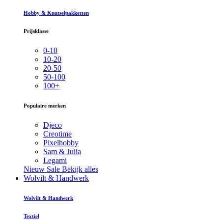
Hobby & Knutselpakketten
Prijsklasse
0-10
10-20
20-50
50-100
100+
Populaire merken
Djeco
Creotime
Pixelhobby
Sam & Julia
Legami
Nieuw
Sale
Bekijk alles
Wolvilt & Handwerk
Wolvilt & Handwerk
Textiel