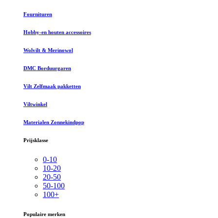
Fournituren
Hobby-en houten accessoires
Wolvilt & Merinowol
DMC Borduurgaren
Vilt Zelfmaak pakketten
Viltwinkel
Materialen Zonnekindpop
Prijsklasse
0-10
10-20
20-50
50-100
100+
Populaire merken