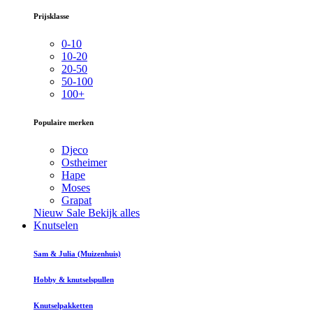
Prijsklasse
0-10
10-20
20-50
50-100
100+
Populaire merken
Djeco
Ostheimer
Hape
Moses
Grapat
Nieuw
Sale
Bekijk alles
Knutselen
Sam & Julia (Muizenhuis)
Hobby & knutselspullen
Knutselpakketten