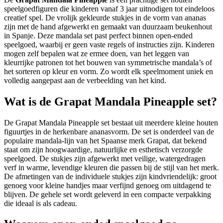
speelgoedfiguren die kinderen vanaf 3 jaar uitnodigen tot eindeloos
creatief spel. De vrolijk gekleurde stukjes in de vorm van ananas
zijn met de hand afgewerkt en gemaakt van duurzaam beukenhout
in Spanje. Deze mandala set past perfect binnen open-ended
speelgoed, waarbij er geen vaste regels of instructies zijn. Kinderen
mogen zelf bepalen wat ze ermee doen, van het leggen van
kleurrijke patronen tot het bouwen van symmetrische mandala’s of
het sorteren op kleur en vorm. Zo wordt elk speelmoment uniek en
volledig aangepast aan de verbeelding van het kind.
Wat is de Grapat Mandala Pineapple set?
De Grapat Mandala Pineapple set bestaat uit meerdere kleine houten
figuurtjes in de herkenbare ananasvorm. De set is onderdeel van de
populaire mandala-lijn van het Spaanse merk Grapat, dat bekend
staat om zijn hoogwaardige, natuurlijke en esthetisch verzorgde
speelgoed. De stukjes zijn afgewerkt met veilige, watergedragen
verf in warme, levendige kleuren die passen bij de stijl van het merk.
De afmetingen van de individuele stukjes zijn kindvriendelijk: groot
genoeg voor kleine handjes maar verfijnd genoeg om uitdagend te
blijven. De gehele set wordt geleverd in een compacte verpakking
die ideaal is als cadeau.