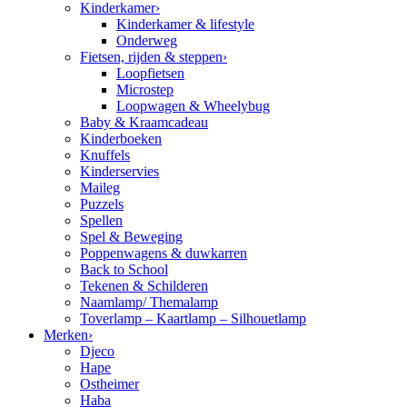
Kinderkamer
›
Kinderkamer & lifestyle
Onderweg
Fietsen, rijden & steppen
›
Loopfietsen
Microstep
Loopwagen & Wheelybug
Baby & Kraamcadeau
Kinderboeken
Knuffels
Kinderservies
Maileg
Puzzels
Spellen
Spel & Beweging
Poppenwagens & duwkarren
Back to School
Tekenen & Schilderen
Naamlamp/ Themalamp
Toverlamp – Kaartlamp – Silhouetlamp
Merken
›
Djeco
Hape
Ostheimer
Haba