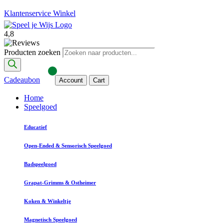
Klantenservice
Winkel
4,8
Producten zoeken
Cadeaubon
Account
Cart
Home
Speelgoed
Educatief
Open-Ended & Sensorisch Speelgoed
Badspeelgoed
Grapat-Grimms & Ostheimer
Koken & Winkeltje
Magnetisch Speelgoed