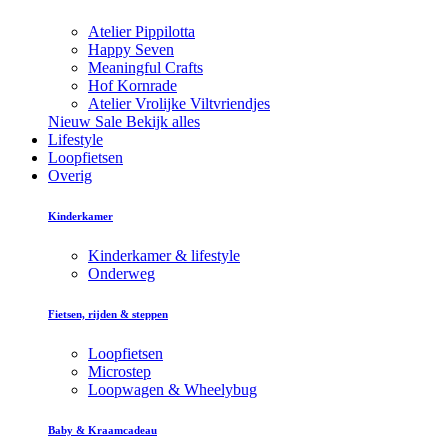
Atelier Pippilotta
Happy Seven
Meaningful Crafts
Hof Kornrade
Atelier Vrolijke Viltvriendjes
Nieuw
Sale
Bekijk alles
Lifestyle
Loopfietsen
Overig
Kinderkamer
Kinderkamer & lifestyle
Onderweg
Fietsen, rijden & steppen
Loopfietsen
Microstep
Loopwagen & Wheelybug
Baby & Kraamcadeau