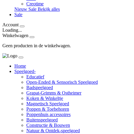
Creotime
Nieuw
Sale
Bekijk alles
Sale
Account
Loading...
Winkelwagen
Geen producten in de winkelwagen.
Home
Speelgoed
›
Educatief
Open-Ended & Sensorisch Speelgoed
Badspeelgoed
Grapat-Grimms & Ostheimer
Koken & Winkeltje
Magnetisch Speelgoed
Poppen & Toebehoren
Poppenhuis accessoires
Buitenspeelgoed
Constructie & Bouwen
Natuur & Ontdek-speelgoed