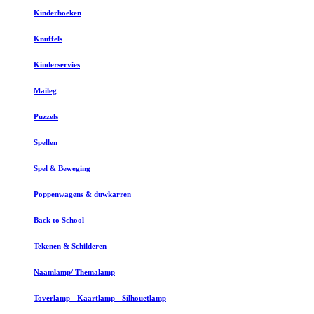
Kinderboeken
Knuffels
Kinderservies
Maileg
Puzzels
Spellen
Spel & Beweging
Poppenwagens & duwkarren
Back to School
Tekenen & Schilderen
Naamlamp/ Themalamp
Toverlamp - Kaartlamp - Silhouetlamp