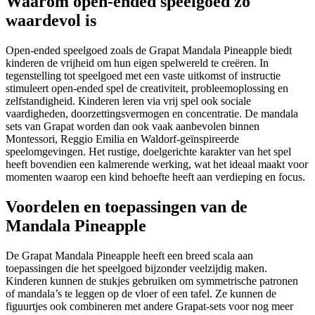
Waarom open-ended speelgoed zo
waardevol is
Open-ended speelgoed zoals de Grapat Mandala Pineapple biedt
kinderen de vrijheid om hun eigen spelwereld te creëren. In
tegenstelling tot speelgoed met een vaste uitkomst of instructie
stimuleert open-ended spel de creativiteit, probleemoplossing en
zelfstandigheid. Kinderen leren via vrij spel ook sociale
vaardigheden, doorzettingsvermogen en concentratie. De mandala
sets van Grapat worden dan ook vaak aanbevolen binnen
Montessori, Reggio Emilia en Waldorf-geïnspireerde
speelomgevingen. Het rustige, doelgerichte karakter van het spel
heeft bovendien een kalmerende werking, wat het ideaal maakt voor
momenten waarop een kind behoefte heeft aan verdieping en focus.
Voordelen en toepassingen van de
Mandala Pineapple
De Grapat Mandala Pineapple heeft een breed scala aan
toepassingen die het speelgoed bijzonder veelzijdig maken.
Kinderen kunnen de stukjes gebruiken om symmetrische patronen
of mandala’s te leggen op de vloer of een tafel. Ze kunnen de
figuurtjes ook combineren met andere Grapat-sets voor nog meer