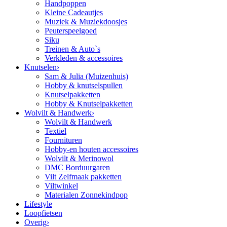
Handpoppen
Kleine Cadeautjes
Muziek & Muziekdoosjes
Peuterspeelgoed
Siku
Treinen & Auto`s
Verkleden & accessoires
Knutselen
›
Sam & Julia (Muizenhuis)
Hobby & knutselspullen
Knutselpakketten
Hobby & Knutselpakketten
Wolvilt & Handwerk
›
Wolvilt & Handwerk
Textiel
Fournituren
Hobby-en houten accessoires
Wolvilt & Merinowol
DMC Borduurgaren
Vilt Zelfmaak pakketten
Viltwinkel
Materialen Zonnekindpop
Lifestyle
Loopfietsen
Overig
›