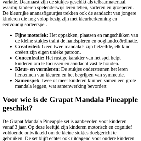
variatie. Daarnaast zijn de stukjes geschikt als telbaarmateriaal,
waarbij kinderen spelenderwijs leren tellen, sorteren en groeperen.
De kleurrijke ananasfiguurtjes trekken ook de aandacht van jongere
kinderen die nog volop bezig zijn met kleurherkenning en
eenvoudig sorteerspel.
Fijne motoriek:
Het oppakken, plaatsen en rangschikken van
de kleine stukjes traint de handspieren en ooghandcoördinatie.
Creativiteit:
Geen twee mandala’s zijn hetzelfde, elk kind
creëert zijn eigen unieke patroon.
Concentratie:
Het rustige karakter van het spel helpt
kinderen om te focussen en aandacht vast te houden.
Kleur- en vormleren:
De stukjes ondersteunen het leren
herkennen van kleuren en het begrijpen van symmetrie.
Samenspel:
Twee of meer kinderen kunnen samen een grote
mandala leggen, wat samenwerking bevordert.
Voor wie is de Grapat Mandala Pineapple
geschikt?
De Grapat Mandala Pineapple set is aanbevolen voor kinderen
vanaf 3 jaar. Op deze leeftijd zijn kinderen motorisch en cognitief
voldoende ontwikkeld om de kleine stukjes doelgericht te
gebruiken. De set blijft echter ook uitdagend voor oudere kinderen