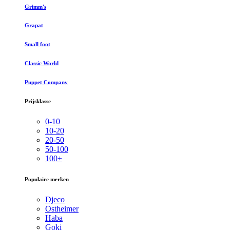
Grimm's
Grapat
Small foot
Classic World
Puppet Company
Prijsklasse
0-10
10-20
20-50
50-100
100+
Populaire merken
Djeco
Ostheimer
Haba
Goki