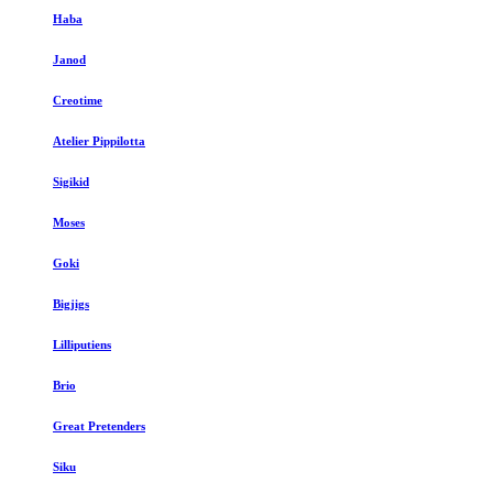
Haba
Janod
Creotime
Atelier Pippilotta
Sigikid
Moses
Goki
Bigjigs
Lilliputiens
Brio
Great Pretenders
Siku