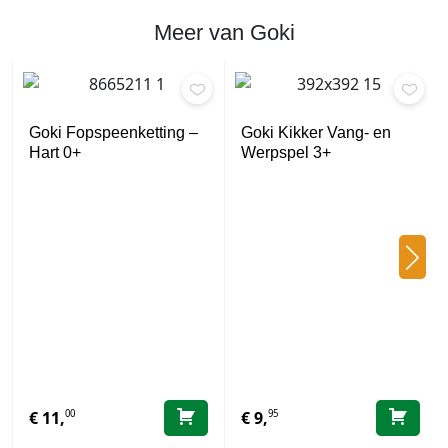
Meer van Goki
Goki Fopspeenketting –
Goki Kikker Vang- en
Hart 0+
Werpspel 3+
00
95
€
11,
€
9,