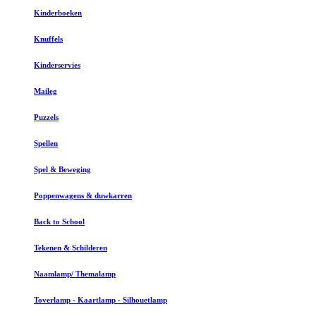
Kinderboeken
Knuffels
Kinderservies
Maileg
Puzzels
Spellen
Spel & Beweging
Poppenwagens & duwkarren
Back to School
Tekenen & Schilderen
Naamlamp/ Themalamp
Toverlamp - Kaartlamp - Silhouetlamp