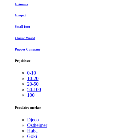
Grimm's
Grapat
Small foot
Classic World
Puppet Company
Prijsklasse
0-10
10-20
20-50
50-100
100+
Populaire merken
Djeco
Ostheimer
Haba
Goki