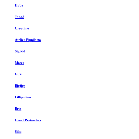
Haba
Janod
Creotime
Atelier Pippilotta
Sigikid
Moses
Goki
Bigjigs
Lilliputiens
Brio
Great Pretenders
Siku