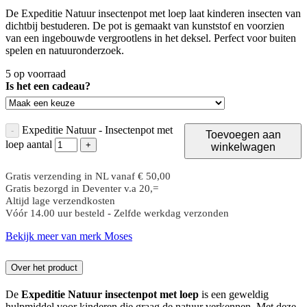
De Expeditie Natuur insectenpot met loep laat kinderen insecten van
dichtbij bestuderen. De pot is gemaakt van kunststof en voorzien
van een ingebouwde vergrootlens in het deksel. Perfect voor buiten
spelen en natuuronderzoek.
5 op voorraad
Is het een cadeau?
Expeditie Natuur - Insectenpot met
-
Toevoegen aan
loep aantal
+
winkelwagen
Gratis verzending in NL vanaf € 50,00
Gratis bezorgd in Deventer v.a 20,=
Altijd lage verzendkosten
Vóór 14.00 uur besteld - Zelfde werkdag verzonden
Bekijk meer van merk Moses
Over het product
De
Expeditie Natuur insectenpot met loep
is een geweldig
hulpmiddel voor kinderen die graag de natuur verkennen. Met deze