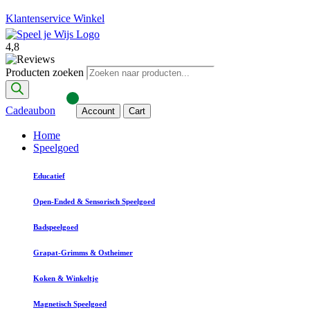
Klantenservice
Winkel
4,8
Producten zoeken
Cadeaubon
Account
Cart
Home
Speelgoed
Educatief
Open-Ended & Sensorisch Speelgoed
Badspeelgoed
Grapat-Grimms & Ostheimer
Koken & Winkeltje
Magnetisch Speelgoed