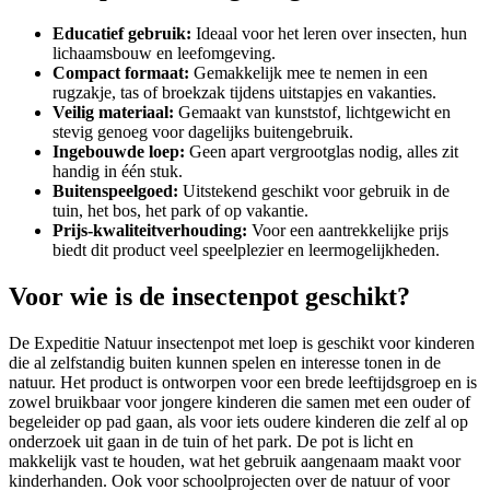
Educatief gebruik:
Ideaal voor het leren over insecten, hun
lichaamsbouw en leefomgeving.
Compact formaat:
Gemakkelijk mee te nemen in een
rugzakje, tas of broekzak tijdens uitstapjes en vakanties.
Veilig materiaal:
Gemaakt van kunststof, lichtgewicht en
stevig genoeg voor dagelijks buitengebruik.
Ingebouwde loep:
Geen apart vergrootglas nodig, alles zit
handig in één stuk.
Buitenspeelgoed:
Uitstekend geschikt voor gebruik in de
tuin, het bos, het park of op vakantie.
Prijs-kwaliteitverhouding:
Voor een aantrekkelijke prijs
biedt dit product veel speelplezier en leermogelijkheden.
Voor wie is de insectenpot geschikt?
De Expeditie Natuur insectenpot met loep is geschikt voor kinderen
die al zelfstandig buiten kunnen spelen en interesse tonen in de
natuur. Het product is ontworpen voor een brede leeftijdsgroep en is
zowel bruikbaar voor jongere kinderen die samen met een ouder of
begeleider op pad gaan, als voor iets oudere kinderen die zelf al op
onderzoek uit gaan in de tuin of het park. De pot is licht en
makkelijk vast te houden, wat het gebruik aangenaam maakt voor
kinderhanden. Ook voor schoolprojecten over de natuur of voor