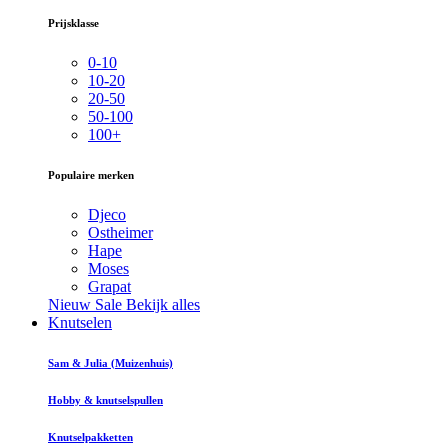
Prijsklasse
0-10
10-20
20-50
50-100
100+
Populaire merken
Djeco
Ostheimer
Hape
Moses
Grapat
Nieuw
Sale
Bekijk alles
Knutselen
Sam & Julia (Muizenhuis)
Hobby & knutselspullen
Knutselpakketten