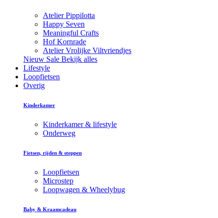
Atelier Pippilotta
Happy Seven
Meaningful Crafts
Hof Kornrade
Atelier Vrolijke Viltvriendjes
Nieuw
Sale
Bekijk alles
Lifestyle
Loopfietsen
Overig
Kinderkamer
Kinderkamer & lifestyle
Onderweg
Fietsen, rijden & steppen
Loopfietsen
Microstep
Loopwagen & Wheelybug
Baby & Kraamcadeau