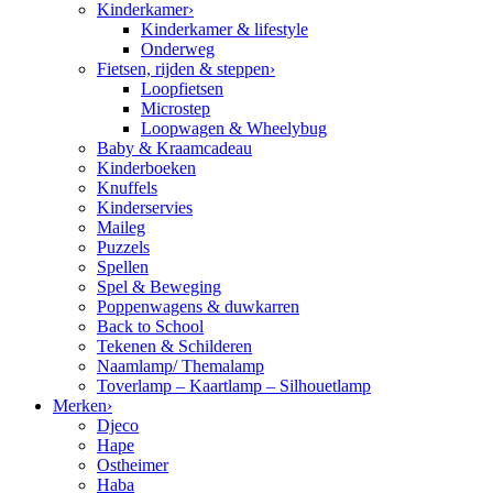
Kinderkamer
›
Kinderkamer & lifestyle
Onderweg
Fietsen, rijden & steppen
›
Loopfietsen
Microstep
Loopwagen & Wheelybug
Baby & Kraamcadeau
Kinderboeken
Knuffels
Kinderservies
Maileg
Puzzels
Spellen
Spel & Beweging
Poppenwagens & duwkarren
Back to School
Tekenen & Schilderen
Naamlamp/ Themalamp
Toverlamp – Kaartlamp – Silhouetlamp
Merken
›
Djeco
Hape
Ostheimer
Haba