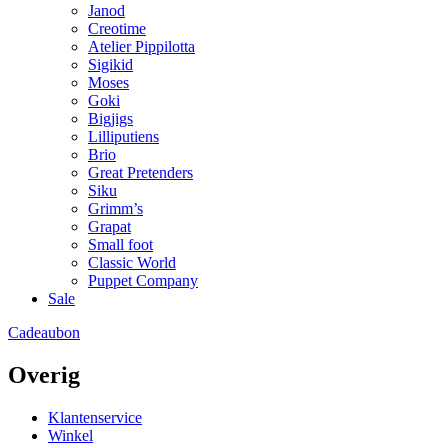
Janod
Creotime
Atelier Pippilotta
Sigikid
Moses
Goki
Bigjigs
Lilliputiens
Brio
Great Pretenders
Siku
Grimm’s
Grapat
Small foot
Classic World
Puppet Company
Sale
Cadeaubon
Overig
Klantenservice
Winkel