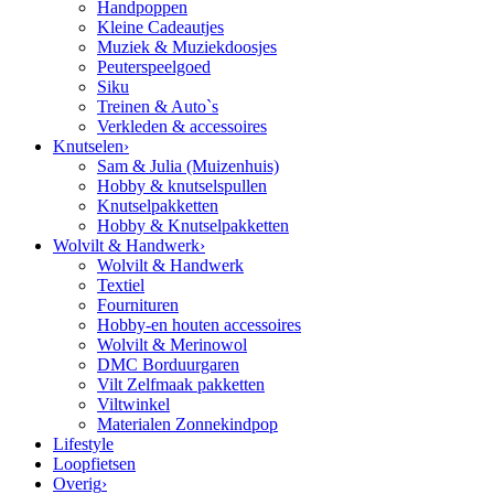
Handpoppen
Kleine Cadeautjes
Muziek & Muziekdoosjes
Peuterspeelgoed
Siku
Treinen & Auto`s
Verkleden & accessoires
Knutselen
›
Sam & Julia (Muizenhuis)
Hobby & knutselspullen
Knutselpakketten
Hobby & Knutselpakketten
Wolvilt & Handwerk
›
Wolvilt & Handwerk
Textiel
Fournituren
Hobby-en houten accessoires
Wolvilt & Merinowol
DMC Borduurgaren
Vilt Zelfmaak pakketten
Viltwinkel
Materialen Zonnekindpop
Lifestyle
Loopfietsen
Overig
›