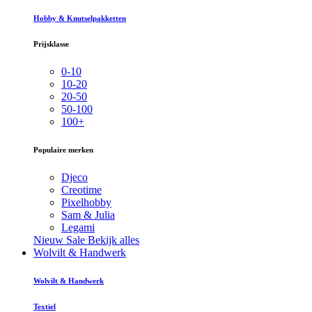
Hobby & Knutselpakketten
Prijsklasse
0-10
10-20
20-50
50-100
100+
Populaire merken
Djeco
Creotime
Pixelhobby
Sam & Julia
Legami
Nieuw
Sale
Bekijk alles
Wolvilt & Handwerk
Wolvilt & Handwerk
Textiel