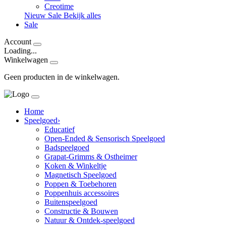
Creotime
Nieuw
Sale
Bekijk alles
Sale
Account
Loading...
Winkelwagen
Geen producten in de winkelwagen.
Home
Speelgoed
›
Educatief
Open-Ended & Sensorisch Speelgoed
Badspeelgoed
Grapat-Grimms & Ostheimer
Koken & Winkeltje
Magnetisch Speelgoed
Poppen & Toebehoren
Poppenhuis accessoires
Buitenspeelgoed
Constructie & Bouwen
Natuur & Ontdek-speelgoed