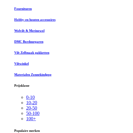
Fournituren
Hobby-en houten accessoires
Wolvilt & Merinowol
DMC Borduurgaren
Vilt Zelfmaak pakketten
Viltwinkel
Materialen Zonnekindpop
Prijsklasse
0-10
10-20
20-50
50-100
100+
Populaire merken