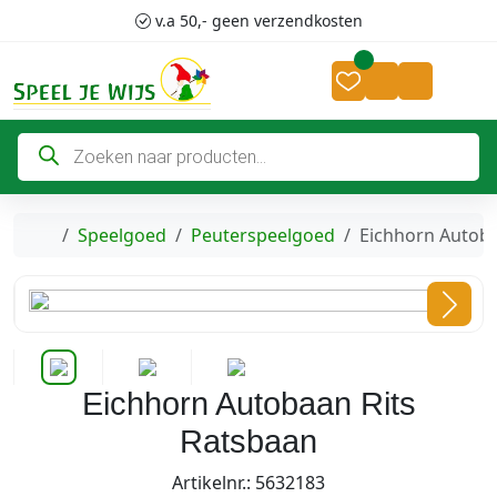
Skip to content
Skip to footer
v.a 50,- geen verzendkosten
Cart
Account
P
r
o
d
u
c
Home
Speelgoed
Peuterspeelgoed
Eichhorn Autoba
t
e
n
z
o
e
k
e
n
Eichhorn Autobaan Rits
Ratsbaan
Artikelnr.: 5632183