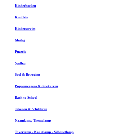
Kinderboeken
Knuffels
Kinderservies
Maileg
Puzzels
Spellen
Spel & Beweging
Poppenwagens & duwkarren
Back to School
Tekenen & Schilderen
Naamlamp/ Themalamp
Toverlamp - Kaartlamp - Silhouetlamp