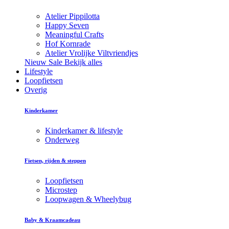
Atelier Pippilotta
Happy Seven
Meaningful Crafts
Hof Kornrade
Atelier Vrolijke Viltvriendjes
Nieuw
Sale
Bekijk alles
Lifestyle
Loopfietsen
Overig
Kinderkamer
Kinderkamer & lifestyle
Onderweg
Fietsen, rijden & steppen
Loopfietsen
Microstep
Loopwagen & Wheelybug
Baby & Kraamcadeau