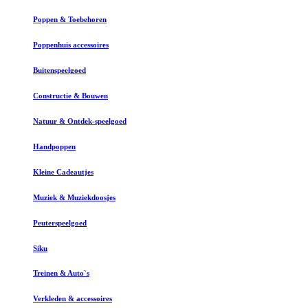
Poppen & Toebehoren
Poppenhuis accessoires
Buitenspeelgoed
Constructie & Bouwen
Natuur & Ontdek-speelgoed
Handpoppen
Kleine Cadeautjes
Muziek & Muziekdoosjes
Peuterspeelgoed
Siku
Treinen & Auto`s
Verkleden & accessoires