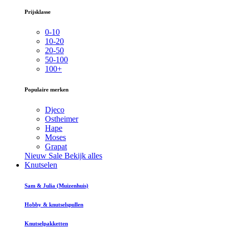
Prijsklasse
0-10
10-20
20-50
50-100
100+
Populaire merken
Djeco
Ostheimer
Hape
Moses
Grapat
Nieuw
Sale
Bekijk alles
Knutselen
Sam & Julia (Muizenhuis)
Hobby & knutselspullen
Knutselpakketten