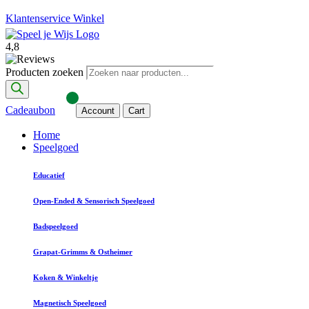
Klantenservice
Winkel
4,8
Producten zoeken
Cadeaubon
Account
Cart
Home
Speelgoed
Educatief
Open-Ended & Sensorisch Speelgoed
Badspeelgoed
Grapat-Grimms & Ostheimer
Koken & Winkeltje
Magnetisch Speelgoed