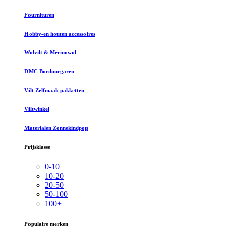
Fournituren
Hobby-en houten accessoires
Wolvilt & Merinowol
DMC Borduurgaren
Vilt Zelfmaak pakketten
Viltwinkel
Materialen Zonnekindpop
Prijsklasse
0-10
10-20
20-50
50-100
100+
Populaire merken