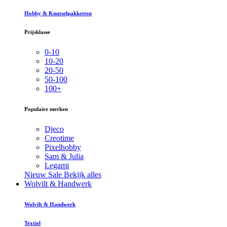
Hobby & Knutselpakketten
Prijsklasse
0-10
10-20
20-50
50-100
100+
Populaire merken
Djeco
Creotime
Pixelhobby
Sam & Julia
Legami
Nieuw
Sale
Bekijk alles
Wolvilt & Handwerk
Wolvilt & Handwerk
Textiel