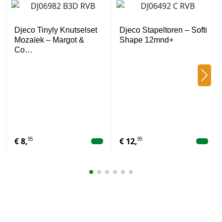
Djeco Tinyly Knutselset
Djeco Stapeltoren – Softi
Mozaïek – Margot &
Shape 12mnd+
Co…
95
95
€
8,
€
12,