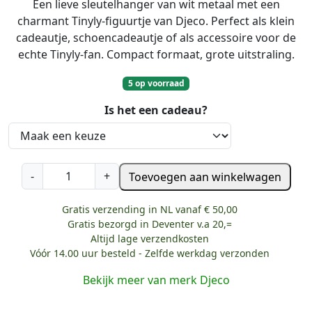
Een lieve sleutelhanger van wit metaal met een
charmant Tinyly-figuurtje van Djeco. Perfect als klein
cadeautje, schoencadeautje of als accessoire voor de
echte Tinyly-fan. Compact formaat, grote uitstraling.
5 op voorraad
Is het een cadeau?
D
-
+
Toevoegen aan winkelwagen
j
e
Gratis verzending in NL vanaf € 50,00
c
Gratis bezorgd in Deventer v.a 20,=
o
Altijd lage verzendkosten
Vóór 14.00 uur besteld - Zelfde werkdag verzonden
T
i
Bekijk meer van merk Djeco
n
y