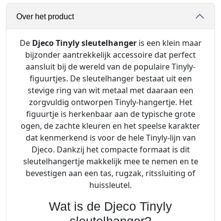
l
Over het product
y
–
S
De
Djeco Tinyly sleutelhanger
is een klein maar
l
bijzonder aantrekkelijk accessoire dat perfect
e
aansluit bij de wereld van de populaire Tinyly-
u
figuurtjes. De sleutelhanger bestaat uit een
t
stevige ring van wit metaal met daaraan een
e
zorgvuldig ontworpen Tinyly-hangertje. Het
l
figuurtje is herkenbaar aan de typische grote
h
ogen, de zachte kleuren en het speelse karakter
a
dat kenmerkend is voor de hele Tinyly-lijn van
n
Djeco. Dankzij het compacte formaat is dit
g
sleutelhangertje makkelijk mee te nemen en te
e
bevestigen aan een tas, rugzak, ritssluiting of
r
huissleutel.
a
Wat is de Djeco Tinyly
a
n