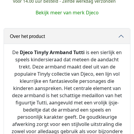
Vóór 14.00 uur besteld - Zelfde werkdag verzonden
T
i
Bekijk meer van merk Djeco
n
y
l
Over het product
y
A
r
De
Djeco Tinyly Armband Tutti
is een sierlijk en
m
speels kindersieraad dat meteen de aandacht
b
trekt. Deze armband maakt deel uit van de
a
populaire Tinyly collectie van Djeco, een lijn vol
n
kleurrijke en fantasievolle personages die
d
kinderen aanspreken. Het centrale element van
-
deze armband is het schattige medaillon van het
T
figuurtje Tutti, aangevuld met een vrolijk ijsje-
u
bedeltje dat de armband een speels en
t
persoonlijk karakter geeft. De goudkleurige
t
afwerking zorgt voor een stijlvolle uitstraling die
i
zowel voor alledaags gebruik als voor bijzondere