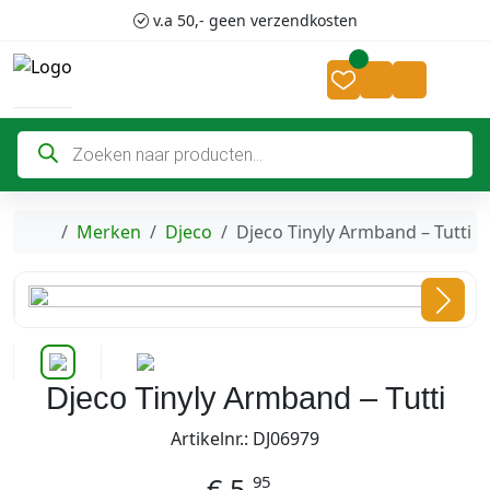
Skip to content
Skip to footer
v.a 50,- geen verzendkosten
Cart
Account
P
r
o
d
u
c
Home
Merken
Djeco
Djeco Tinyly Armband – Tutti
t
e
n
z
o
e
k
e
n
Djeco Tinyly Armband – Tutti
Artikelnr.: DJ06979
95
€
5,