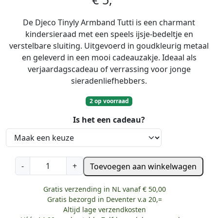
De Djeco Tinyly Armband Tutti is een charmant
kindersieraad met een speels ijsje-bedeltje en
verstelbare sluiting. Uitgevoerd in goudkleurig metaal
en geleverd in een mooi cadeauzakje. Ideaal als
verjaardagscadeau of verrassing voor jonge
sieradenliefhebbers.
2 op voorraad
Is het een cadeau?
D
-
+
Toevoegen aan winkelwagen
j
e
Gratis verzending in NL vanaf € 50,00
c
Gratis bezorgd in Deventer v.a 20,=
o
Altijd lage verzendkosten