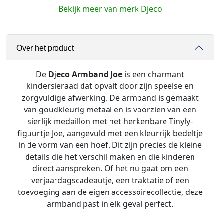
A
Bekijk meer van merk Djeco
r
m
b
Over het product
a
n
d
De
Djeco Armband Joe
is een charmant
J
kindersieraad dat opvalt door zijn speelse en
o
zorgvuldige afwerking. De armband is gemaakt
e
van goudkleurig metaal en is voorzien van een
a
sierlijk medaillon met het herkenbare Tinyly-
a
figuurtje Joe, aangevuld met een kleurrijk bedeltje
n
in de vorm van een hoef. Dit zijn precies de kleine
t
details die het verschil maken en die kinderen
a
direct aanspreken. Of het nu gaat om een
l
verjaardagscadeautje, een traktatie of een
toevoeging aan de eigen accessoirecollectie, deze
armband past in elk geval perfect.