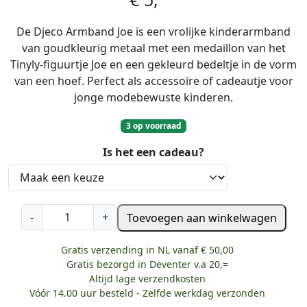
De Djeco Armband Joe is een vrolijke kinderarmband
van goudkleurig metaal met een medaillon van het
Tinyly-figuurtje Joe en een gekleurd bedeltje in de vorm
van een hoef. Perfect als accessoire of cadeautje voor
jonge modebewuste kinderen.
3 op voorraad
Is het een cadeau?
D
-
+
Toevoegen aan winkelwagen
j
e
Gratis verzending in NL vanaf € 50,00
c
Gratis bezorgd in Deventer v.a 20,=
o
Altijd lage verzendkosten
Vóór 14.00 uur besteld - Zelfde werkdag verzonden
-