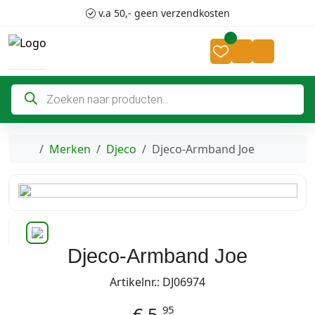
Skip to content
Skip to footer
v.a 50,- geen verzendkosten
Cart
Account
P
r
o
d
u
c
Home
Merken
Djeco
Djeco-Armband Joe
t
e
n
z
o
e
k
e
n
Djeco-Armband Joe
Artikelnr.: DJ06974
95
€
5,