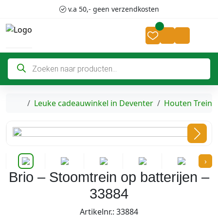
Skip to content
Skip to footer
v.a 50,- geen verzendkosten
Cart
Account
P
r
o
d
u
c
Home
Leuke cadeauwinkel in Deventer
Houten Treinw
t
e
n
z
o
e
k
›
e
n
Brio – Stoomtrein op batterijen –
33884
Artikelnr.: 33884