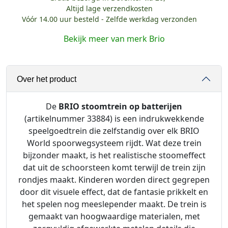
-
Altijd lage verzendkosten
Vóór 14.00 uur besteld - Zelfde werkdag verzonden
S
t
Bekijk meer van merk Brio
o
o
m
Over het product
t
r
e
De
BRIO stoomtrein op batterijen
i
(artikelnummer 33884) is een indrukwekkende
n
speelgoedtrein die zelfstandig over elk BRIO
o
World spoorwegsysteem rijdt. Wat deze trein
p
bijzonder maakt, is het realistische stoomeffect
b
dat uit de schoorsteen komt terwijl de trein zijn
a
rondjes maakt. Kinderen worden direct gegrepen
t
door dit visuele effect, dat de fantasie prikkelt en
t
het spelen nog meeslepender maakt. De trein is
e
gemaakt van hoogwaardige materialen, met