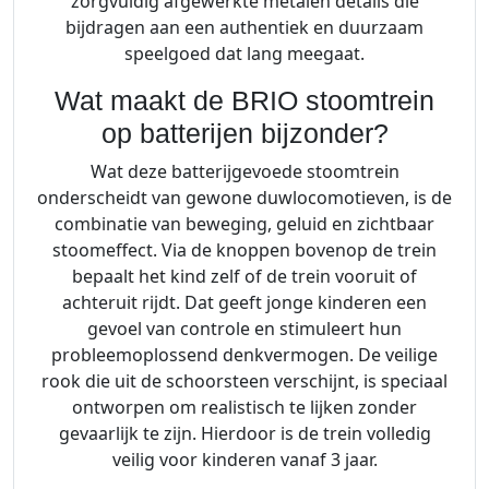
r
zorgvuldig afgewerkte metalen details die
i
bijdragen aan een authentiek en duurzaam
j
speelgoed dat lang meegaat.
e
Wat maakt de BRIO stoomtrein
n
op batterijen bijzonder?
-
3
Wat deze batterijgevoede stoomtrein
3
onderscheidt van gewone duwlocomotieven, is de
8
combinatie van beweging, geluid en zichtbaar
8
stoomeffect. Via de knoppen bovenop de trein
4
bepaalt het kind zelf of de trein vooruit of
a
achteruit rijdt. Dat geeft jonge kinderen een
a
gevoel van controle en stimuleert hun
n
probleemoplossend denkvermogen. De veilige
t
rook die uit de schoorsteen verschijnt, is speciaal
a
ontworpen om realistisch te lijken zonder
l
gevaarlijk te zijn. Hierdoor is de trein volledig
veilig voor kinderen vanaf 3 jaar.