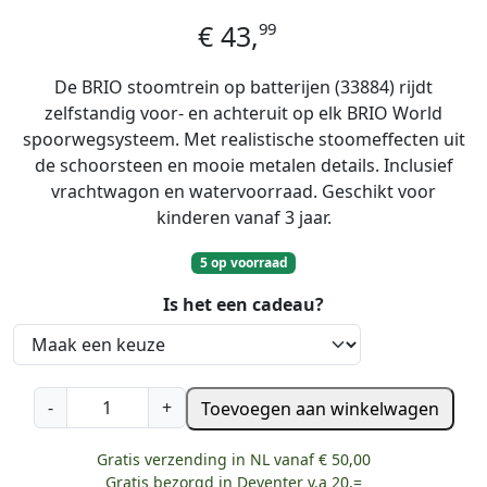
99
€
43,
De BRIO stoomtrein op batterijen (33884) rijdt
zelfstandig voor- en achteruit op elk BRIO World
spoorwegsysteem. Met realistische stoomeffecten uit
de schoorsteen en mooie metalen details. Inclusief
vrachtwagon en watervoorraad. Geschikt voor
kinderen vanaf 3 jaar.
5 op voorraad
Is het een cadeau?
B
-
+
Toevoegen aan winkelwagen
r
i
Gratis verzending in NL vanaf € 50,00
o
Gratis bezorgd in Deventer v.a 20,=