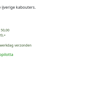
 ijverige kabouters.
 50,00
20,=
e werkdag verzonden
ppilotta