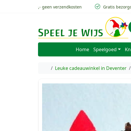
Skip to content
Skip to footer
v.a 50,- geen verzendkosten
Gratis bezorgd i
Home
Speelgoed
Kn
Home
Leuke cadeauwinkel in Deventer