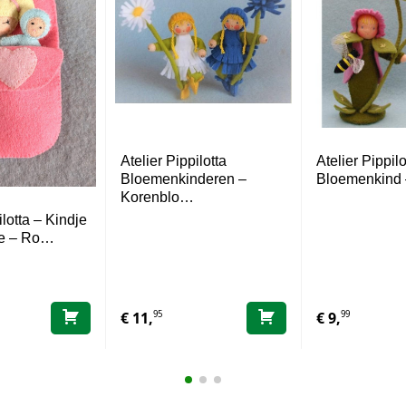
Atelier Pippilotta
Atelier Pippilo
Bloemenkinderen –
Bloemenkind 
Korenblo…
ilotta – Kindje
je – Ro…
95
99
€
11,
€
9,