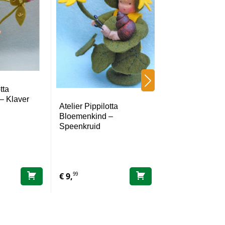
tta
– Klaver
Atelier Pippilotta
Bloemenkind –
Atelier Pippilot
Speenkruid
99
99
€
9,
€
9,