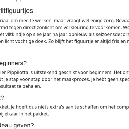
tfiguurtjes
iaal om mee te werken, maar vraagt wel enige zorg. Bewaar
d tegen direct zonlicht om verkleuring te voorkomen. Wolvi
viltkindje op slee jaar na jaar opnieuw als seizoensdecorat
icht vochtige doek. Zo blijft het figuurtje er altijd fris en 
 beginners?
telier Pippilotta is uitstekend geschikt voor beginners. He
t je stap voor stap door het maakproces. Je hebt geen spe
ultaat te behalen.
t?
tpakket. Je hoeft dus niets extra’s aan te schaffen om het co
ij elkaar in het pakket.
cadeau geven?