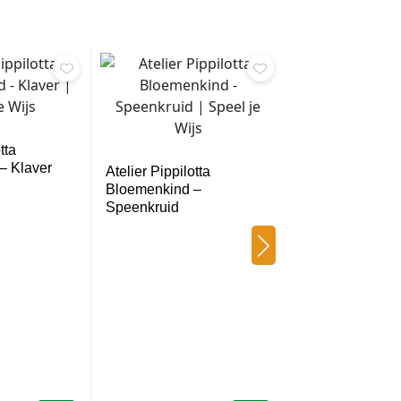
tta
– Klaver
Atelier Pippilotta
Bloemenkind –
Speenkruid
Atelier Pippilot