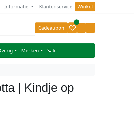
Informatie
Klantenservice
Winkel
oor 14.00 besteld = zelfde dag verzonden
v.a 50,- geen 
Cadeaubon
Cart
Account
Overig
Merken
Sale
otta | Kindje op