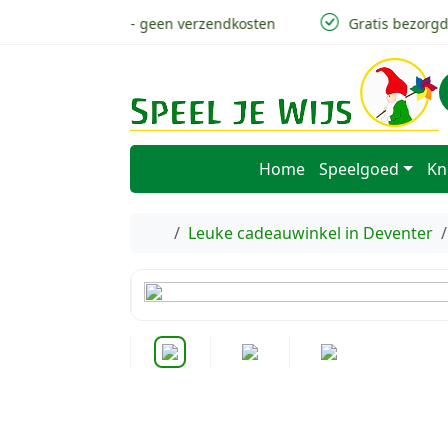
Skip to content
Skip to footer
v.a 50,- geen verzendkosten
Gratis bezorgd i
Home
Speelgoed
Kn
Home
Leuke cadeauwinkel in Deventer