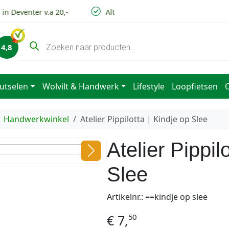
n Deventer v.a 20,-
Altijd lage verzendkosten
V
P
4,8
r
o
d
u
c
utselen
Wolvilt & Handwerk
Lifestyle
Loopfietsen
t
e
n
z
Handwerkwinkel
Atelier Pippilotta | Kindje op Slee
o
e
k
Atelier Pippil
e
n
Slee
Artikelnr.: ==kindje op slee
50
€
7,