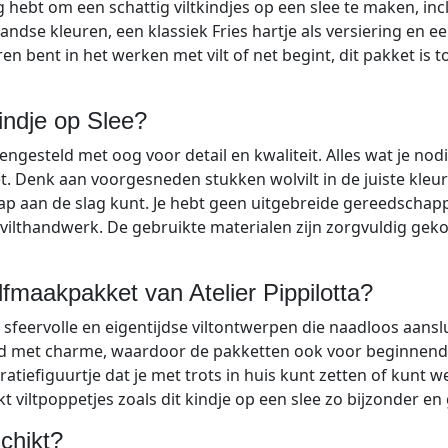
hebt om een schattig viltkindjes op een slee te maken, inclu
se kleuren, een klassiek Fries hartje als versiering en een
ren bent in het werken met vilt of net begint, dit pakket is t
Kindje op Slee?
engesteld met oog voor detail en kwaliteit. Alles wat je nod
et. Denk aan voorgesneden stukken wolvilt in de juiste kleur
ap aan de slag kunt. Je hebt geen uitgebreide gereedschap
ilthandwerk. De gebruikte materialen zijn zorgvuldig gekoz
maakpakket van Atelier Pippilotta?
r sfeervolle en eigentijdse viltontwerpen die naadloos aans
ud met charme, waardoor de pakketten ook voor beginnende
coratiefiguurtje dat je met trots in huis kunt zetten of kun
 viltpoppetjes zoals dit kindje op een slee zo bijzonder en 
schikt?