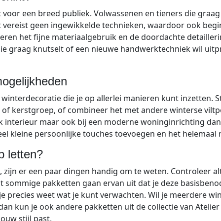
t voor een breed publiek. Volwassenen en tieners die graag c
lt vereist geen ingewikkelde technieken, waardoor ook begi
eren het fijne materiaalgebruik en de doordachte detailler
ie graag knutselt of een nieuwe handwerktechniek wil uitpr
ogelijkheden
 winterdecoratie die je op allerlei manieren kunt inzetten. S
 of kerstgroep, of combineer het met andere winterse viltpo
lijk interieur maar ook bij een moderne woninginrichting da
eel kleine persoonlijke touches toevoegen en het helemaal 
 letten?
n, zijn er een paar dingen handig om te weten. Controleer al
want sommige pakketten gaan ervan uit dat je deze basisbeno
e precies weet wat je kunt verwachten. Wil je meerdere wi
n kun je ook andere pakketten uit de collectie van Atelier 
ouw stijl past.