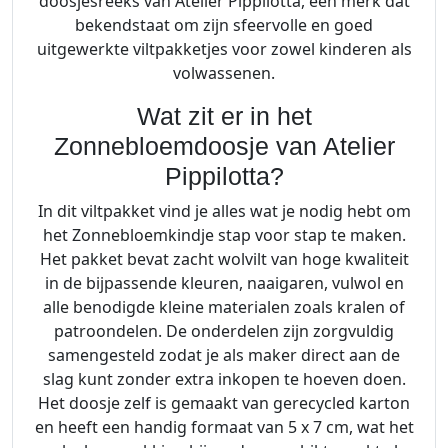
doosjesreeks van Atelier Pippilotta, een merk dat
-
bekendstaat om zijn sfeervolle en goed
Z
uitgewerkte viltpakketjes voor zowel kinderen als
o
volwassenen.
n
Wat zit er in het
n
e
Zonnebloemdoosje van Atelier
b
Pippilotta?
l
In dit viltpakket vind je alles wat je nodig hebt om
o
het Zonnebloemkindje stap voor stap te maken.
e
Het pakket bevat zacht wolvilt van hoge kwaliteit
m
in de bijpassende kleuren, naaigaren, vulwol en
d
alle benodigde kleine materialen zoals kralen of
o
patroondelen. De onderdelen zijn zorgvuldig
o
samengesteld zodat je als maker direct aan de
s
slag kunt zonder extra inkopen te hoeven doen.
j
Het doosje zelf is gemaakt van gerecycled karton
e
en heeft een handig formaat van 5 x 7 cm, wat het
a