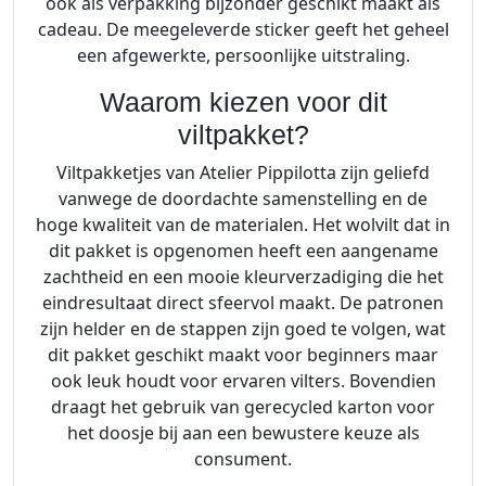
ook als verpakking bijzonder geschikt maakt als
a
cadeau. De meegeleverde sticker geeft het geheel
n
een afgewerkte, persoonlijke uitstraling.
t
a
Waarom kiezen voor dit
l
viltpakket?
Viltpakketjes van Atelier Pippilotta zijn geliefd
vanwege de doordachte samenstelling en de
hoge kwaliteit van de materialen. Het wolvilt dat in
dit pakket is opgenomen heeft een aangename
zachtheid en een mooie kleurverzadiging die het
eindresultaat direct sfeervol maakt. De patronen
zijn helder en de stappen zijn goed te volgen, wat
dit pakket geschikt maakt voor beginners maar
ook leuk houdt voor ervaren vilters. Bovendien
draagt het gebruik van gerecycled karton voor
het doosje bij aan een bewustere keuze als
consument.