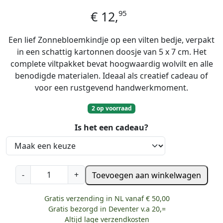
95
€
12,
Een lief Zonnebloemkindje op een vilten bedje, verpakt
in een schattig kartonnen doosje van 5 x 7 cm. Het
complete viltpakket bevat hoogwaardig wolvilt en alle
benodigde materialen. Ideaal als creatief cadeau of
voor een rustgevend handwerkmoment.
2 op voorraad
Is het een cadeau?
A
-
+
Toevoegen aan winkelwagen
t
e
Gratis verzending in NL vanaf € 50,00
l
Gratis bezorgd in Deventer v.a 20,=
i
Altijd lage verzendkosten