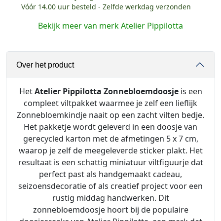
e
Vóór 14.00 uur besteld - Zelfde werkdag verzonden
r
Bekijk meer van merk Atelier Pippilotta
P
i
p
Over het product
p
i
l
Het
Atelier Pippilotta Zonnebloemdoosje
is een
o
compleet viltpakket waarmee je zelf een lieflijk
t
Zonnebloemkindje naait op een zacht vilten bedje.
t
Het pakketje wordt geleverd in een doosje van
a
gerecycled karton met de afmetingen 5 x 7 cm,
D
waarop je zelf de meegeleverde sticker plakt. Het
o
resultaat is een schattig miniatuur viltfiguurje dat
o
perfect past als handgemaakt cadeau,
s
seizoensdecoratie of als creatief project voor een
j
rustig middag handwerken. Dit
e
zonnebloemdoosje hoort bij de populaire
s