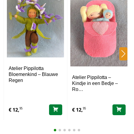
Atelier Pippilotta
Bloemenkind – Blauwe
Atelier Pippilotta –
Regen
Kindje in een Bedje –
Ro…
95
95
€
12,
€
12,